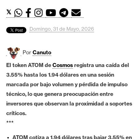
c
a
𝕏
d
o
Domingo, 31 de Mayo, 2026
s
Por
Canuto
B
i
El token ATOM de
Cosmos
registra una caída del
t
3.55% hasta los 1.94 dólares en una sesión
c
o
marcada por bajo volumen y pérdida de impulso
i
técnico, lo que genera preocupación entre
n
inversores que observan la proximidad a soportes
críticos.
E
***
t
h
ATOM cotiza a 1.94 dólares tras bajar 3.55% en