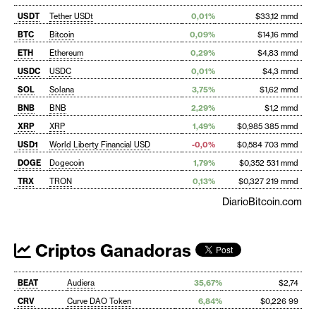
USDT
Tether USDt
0,01%
$33,12 mmd
BTC
Bitcoin
0,09%
$14,16 mmd
ETH
Ethereum
0,29%
$4,83 mmd
USDC
USDC
0,01%
$4,3 mmd
SOL
Solana
3,75%
$1,62 mmd
BNB
BNB
2,29%
$1,2 mmd
XRP
XRP
1,49%
$0,985 385 mmd
USD1
World Liberty Financial USD
-0,0%
$0,584 703 mmd
DOGE
Dogecoin
1,79%
$0,352 531 mmd
TRX
TRON
0,13%
$0,327 219 mmd
DiarioBitcoin.com
Criptos Ganadoras
BEAT
Audiera
35,67%
$2,74
CRV
Curve DAO Token
6,84%
$0,226 99