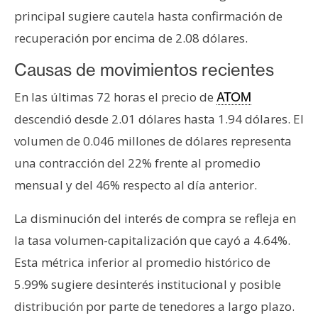
T
principal sugiere cautela hasta confirmación de
e
m
recuperación por encima de 2.08 dólares.
a
Causas de movimientos recientes
s
En las últimas 72 horas el precio de
ATOM
descendió desde 2.01 dólares hasta 1.94 dólares. El
R
e
volumen de 0.046 millones de dólares representa
c
una contracción del 22% frente al promedio
u
mensual y del 46% respecto al día anterior.
r
s
La disminución del interés de compra se refleja en
o
la tasa volumen-capitalización que cayó a 4.64%.
s
Esta métrica inferior al promedio histórico de
5.99% sugiere desinterés institucional y posible
C
distribución por parte de tenedores a largo plazo.
o