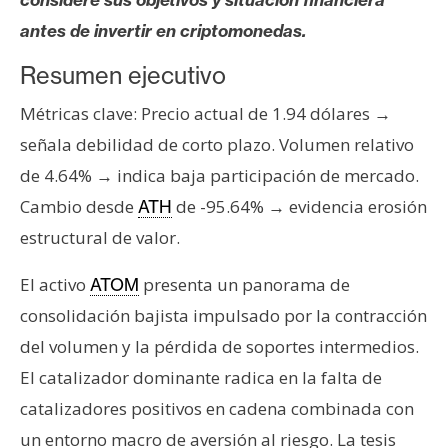
s
antes de invertir en criptomonedas.
Resumen ejecutivo
N
o
Métricas clave: Precio actual de 1.94 dólares →
t
señala debilidad de corto plazo. Volumen relativo
a
de 4.64% → indica baja participación de mercado.
s
d
Cambio desde
de -95.64% → evidencia erosión
ATH
e
estructural de valor.
P
r
El activo
presenta un panorama de
ATOM
e
consolidación bajista impulsado por la contracción
n
del volumen y la pérdida de soportes intermedios.
s
El catalizador dominante radica en la falta de
a
catalizadores positivos en cadena combinada con
un entorno macro de aversión al riesgo. La tesis