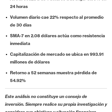
e
24 horas
r
e
Volumen diario cae 22% respecto al promedio
u
de 30 días
m
SMA-7 en 2.08 dólares actúa como resistencia
inmediata
I
A
Capitalización de mercado se ubica en 993.91
millones de dólares
A
Retorno a 52 semanas muestra pérdida de
n
54.92%
á
l
i
Este análisis no constituye un consejo de
s
inversión. Siempre realice su propia investigación y
i
considere sus objetivos y situación financiera