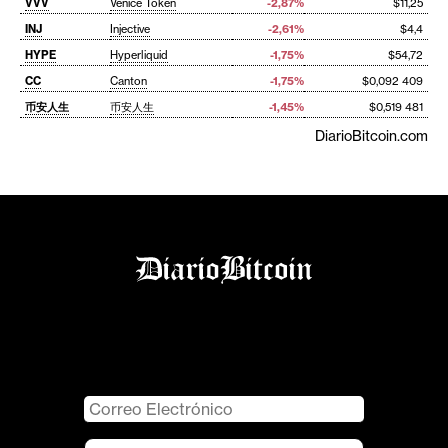
VVV
Venice Token
-2,87%
$11,25
INJ
Injective
-2,61%
$4,4
HYPE
Hyperliquid
-1,75%
$54,72
CC
Canton
-1,75%
$0,092 409
币安人生
币安人生
-1,45%
$0,519 481
DiarioBitcoin.com