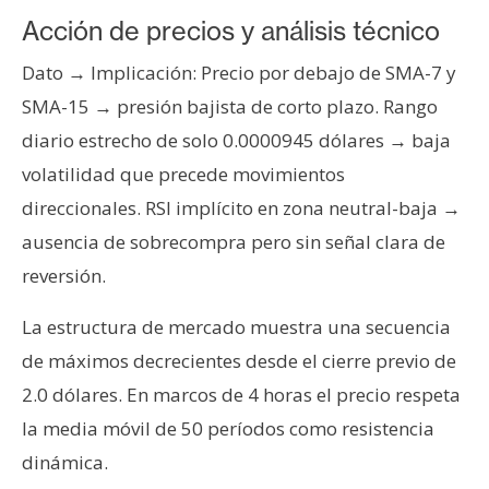
n
Acción de precios y análisis técnico
t
a
Dato → Implicación: Precio por debajo de SMA-7 y
c
SMA-15 → presión bajista de corto plazo. Rango
t
diario estrecho de solo 0.0000945 dólares → baja
o
volatilidad que precede movimientos
y
direccionales. RSI implícito en zona neutral-baja →
P
u
ausencia de sobrecompra pero sin señal clara de
b
reversión.
l
i
La estructura de mercado muestra una secuencia
c
de máximos decrecientes desde el cierre previo de
i
2.0 dólares. En marcos de 4 horas el precio respeta
d
a
la media móvil de 50 períodos como resistencia
d
dinámica.