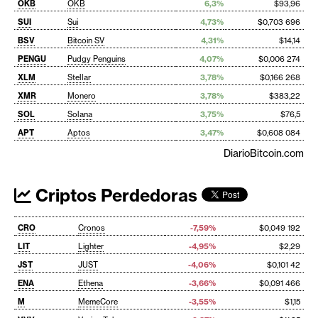
OKB
OKB
6,3%
$93,96
SUI
Sui
4,73%
$0,703 696
BSV
Bitcoin SV
4,31%
$14,14
PENGU
Pudgy Penguins
4,07%
$0,006 274
XLM
Stellar
3,78%
$0,166 268
XMR
Monero
3,78%
$383,22
SOL
Solana
3,75%
$76,5
APT
Aptos
3,47%
$0,608 084
DiarioBitcoin.com
Criptos Perdedoras
CRO
Cronos
-7,59%
$0,049 192
LIT
Lighter
-4,95%
$2,29
JST
JUST
-4,06%
$0,101 42
ENA
Ethena
-3,66%
$0,091 466
M
MemeCore
-3,55%
$1,15