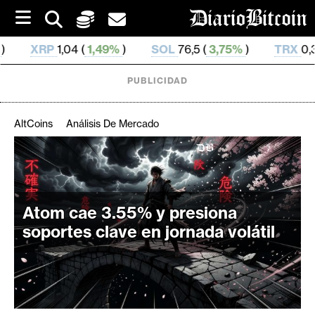
S
k
i
1,49%
)
SOL
76,5 (
3,75%
)
TRX
0,328 524 (
0,13%
)
p
t
o
PUBLICIDAD
c
o
n
AltCoins
Análisis De Mercado
t
e
C
n
r
t
i
Atom cae 3.55% y presiona
p
t
soportes clave en jornada volátil
o
M
e
r