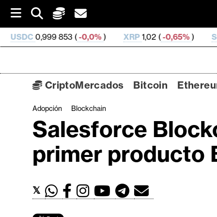
S
k
i
99 853 (
-0,0%
)
XRP
1,02 (
-0,65%
)
SOL
73,86 (
1,
p
t
o
c
o
CriptoMercados
Bitcoin
Ethere
n
t
Adopción
Blockchain
C
e
Salesforce Blockc
n
r
t
i
primer producto 
p
t
o
𝕏
M
e