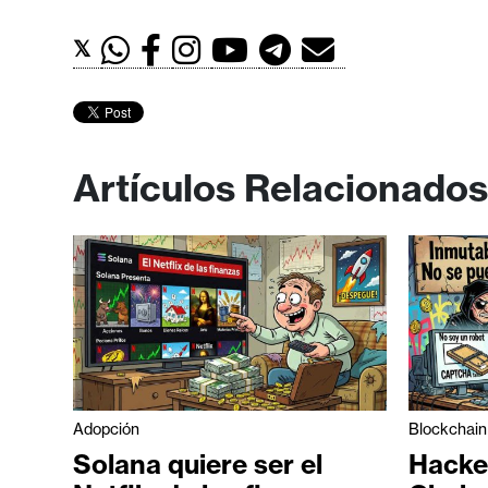
i
c
𝕏
i
d
a
d
Artículos Relacionados
Adopción
Blockchain
Solana quiere ser el
Hacke