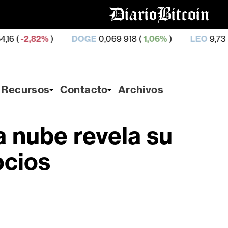
)
DOGE
0,069 918 (
1,06%
)
LEO
9,73 (
-0,07%
)
Recursos
Contacto
Archivos
a nube revela su
ocios