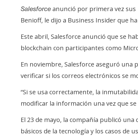
i
anunció por primera vez sus 
Salesforce
s
Benioff, le dijo a Business Insider que
i
s
Este abril, Salesforce anunció que se ha
blockchain con participantes como Micro
N
o
En noviembre, Salesforce aseguró una pa
t
verificar si los correos electrónicos se 
a
s
“Si se usa correctamente, la inmutabilid
d
e
modificar la información una vez que s
P
r
El 23 de mayo, la compañía publicó una c
e
básicos de la tecnología y los casos de 
n