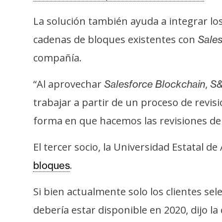
t
La solución también ayuda a integrar los
h
e
cadenas de bloques existentes con
Sales
r
compañía.
e
u
“Al aprovechar
,
Salesforce Blockchain
S&
m
trabajar a partir de un proceso de revis
forma en que hacemos las revisiones de 
I
A
El tercer socio, la Universidad Estatal 
.
bloques
A
n
Si bien actualmente solo los clientes s
á
debería estar disponible en 2020, dijo l
l