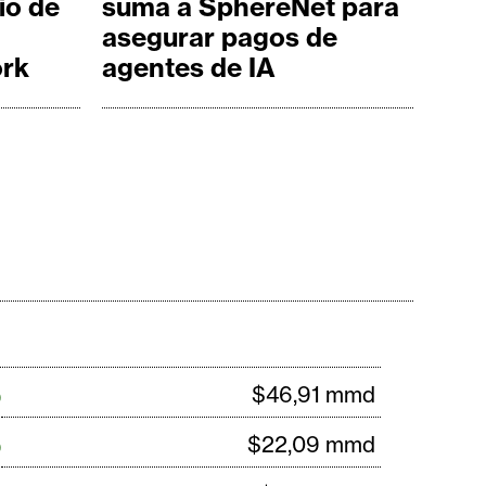
io de
suma a SphereNet para
asegurar pagos de
ork
agentes de IA
%
$46,91 mmd
%
$22,09 mmd