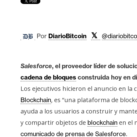
r
c
a
d
o
𝕏
Por
DiarioBitcoin
@diariobitco
s
B
Salesforce
, el proveedor líder de soluc
i
cadena de bloques
construida hoy en d
t
Los ejecutivos hicieron el anuncio en la
c
o
, es “una plataforma de block
Blockchain
i
ayuda a los usuarios a construir y mante
n
y compartir objetos de
en el 
blockchain
.
comunicado de prensa de Salesforce
E