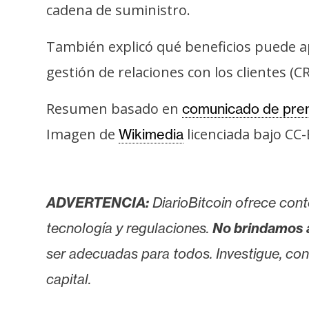
cadena de suministro.
s
a
También explicó qué beneficios puede ap
gestión de relaciones con los clientes (C
T
e
Resumen basado en
comunicado de pren
m
a
Imagen de
licenciada bajo CC
Wikimedia
s
R
ADVERTENCIA:
DiarioBitcoin ofrece cont
e
tecnología y regulaciones.
No brindamos 
c
ser adecuadas para todos. Investigue, consu
u
r
capital.
s