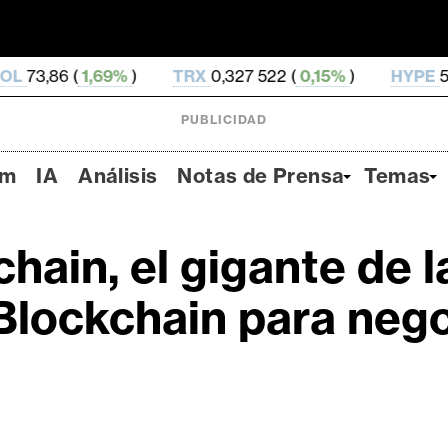
69%
)
TRX
0,327 522 (
0,15%
)
HYPE
54,16 (
-2,82%
PUBLICIDAD
um
IA
Análisis
Notas de Prensa
Temas
hain, el gigante de l
Blockchain para neg