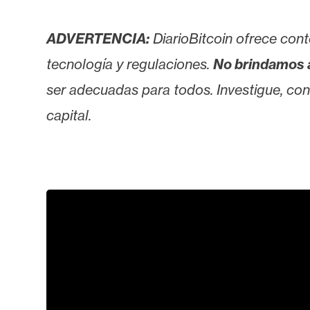
o
s
ADVERTENCIA:
DiarioBitcoin ofrece cont
tecnología y regulaciones.
No brindamos 
C
ser adecuadas para todos. Investigue, consu
o
n
capital.
t
a
c
t
o
y
P
u
b
l