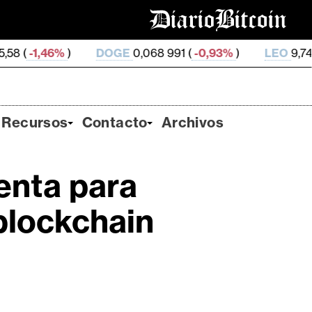
)
DOGE
0,068 991 (
-0,93%
)
LEO
9,74 (
0,0%
)
Recursos
Contacto
Archivos
enta para
blockchain