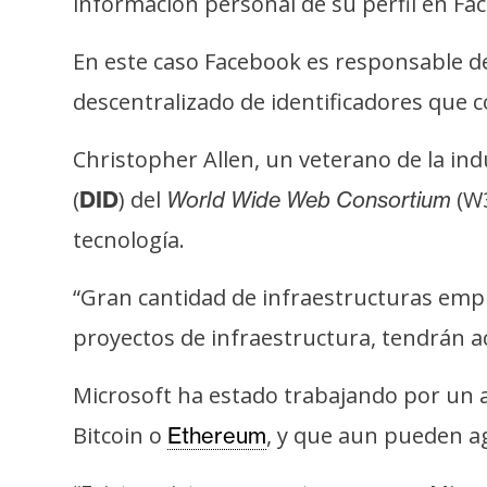
información personal de su perfil en Fa
t
h
En este caso Facebook es responsable de
e
descentralizado de identificadores que c
r
e
Christopher Allen, un veterano de la ind
u
m
(
) del
(W3
DID
World Wide Web Consortium
tecnología.
I
“Gran cantidad de infraestructuras empre
A
proyectos de infraestructura, tendrán a
A
Microsoft ha estado trabajando por un a
n
Bitcoin o
, y que aun pueden a
Ethereum
á
l