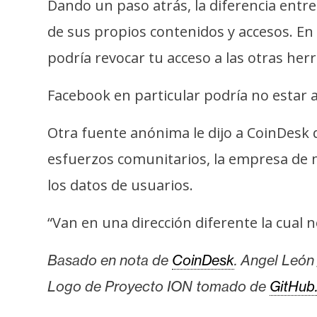
Dando un paso atrás, la diferencia entre
s
a
de sus propios contenidos y accesos. En
podría revocar tu acceso a las otras he
T
Facebook en particular podría no estar al
e
m
Otra fuente anónima le dijo a CoinDesk 
a
s
esfuerzos comunitarios, la empresa de 
los datos de usuarios.
R
“Van en una dirección diferente la cual 
e
c
Basado en nota de
CoinDesk
. Angel León 
u
r
Logo de Proyecto ION tomado de
GitHub
s