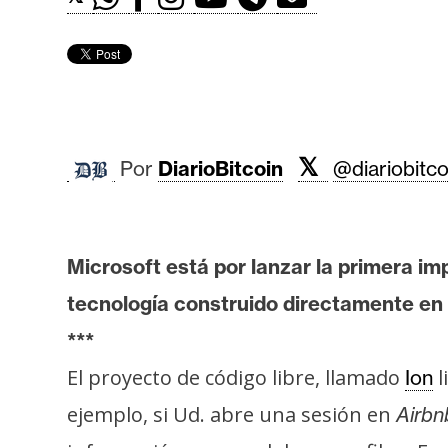
r
c
a
d
o
s
𝕏
Por
DiarioBitcoin
@diariobitco
B
i
t
Microsoft está por lanzar la primera im
c
tecnología construido directamente en
o
***
i
n
El proyecto de código libre, llamado
l
Ion
ejemplo, si Ud. abre una sesión en
Airbn
E