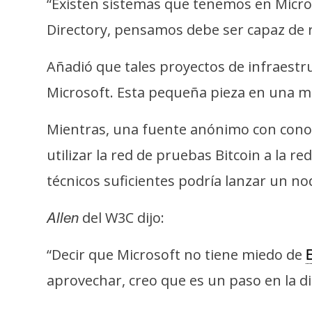
“Existen sistemas que tenemos en Micro
i
s
Directory, pensamos debe ser capaz de 
i
s
Añadió que tales proyectos de infraestru
Microsoft. Esta pequeña pieza en una m
N
Mientras, una fuente anónimo con conoci
o
t
utilizar la red de pruebas Bitcoin a la red
a
técnicos suficientes podría lanzar un no
s
d
del W3C dijo:
Allen
e
P
“Decir que Microsoft no tiene miedo de
B
r
aprovechar, creo que es un paso en la di
e
n