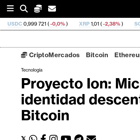
S
k
i
99 721 (
-0,0%
)
XRP
1,01 (
-2,38%
)
SOL
72,58 (
-1,
p
t
o
c
o
CriptoMercados
Bitcoin
Ethere
n
t
Tecnología
C
e
Proyecto Ion: Mic
n
r
t
i
identidad descen
p
t
Bitcoin
o
M
e
𝕏