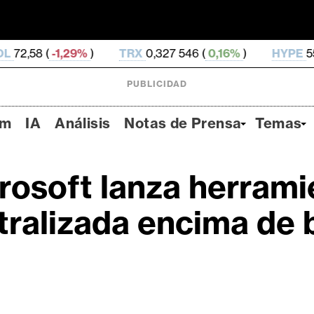
29%
)
TRX
0,327 546 (
0,16%
)
HYPE
55,58 (
-1,46%
PUBLICIDAD
um
IA
Análisis
Notas de Prensa
Temas
rosoft lanza herrami
tralizada encima de 