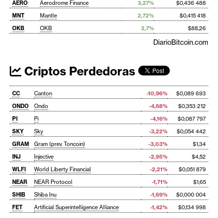
AERO
Aerodrome Finance
3,27%
$0,436 488
MNT
Mantle
2,72%
$0,415 418
OKB
OKB
2,7%
$88,26
DiarioBitcoin.com
Criptos Perdedoras
CC
Canton
-10,96%
$0,089 693
ONDO
Ondo
-4,68%
$0,353 212
PI
Pi
-4,16%
$0,087 797
SKY
Sky
-3,22%
$0,054 442
GRAM
Gram (prev. Toncoin)
-3,03%
$1,34
INJ
Injective
-2,95%
$4,52
WLFI
World Liberty Financial
-2,21%
$0,051 879
NEAR
NEAR Protocol
-1,71%
$1,65
SHIB
Shiba Inu
-1,69%
$0,000 004
FET
Artificial Superintelligence Alliance
-1,42%
$0,134 998