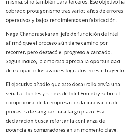
misma, sino también para terceros. Ese objetivo ha
n
cobrado protagonismo tras varios años de errores
t
a
operativos y bajos rendimientos en fabricación.
c
Naga Chandrasekaran, jefe de fundición de Intel,
t
o
afirmó que el proceso aún tiene camino por
y
recorrer, pero destacó el progreso alcanzado.
P
Según indicó, la empresa aprecia la oportunidad
u
de compartir los avances logrados en este trayecto.
b
l
El ejecutivo añadió que este desarrollo envía una
i
c
señal a clientes y socios de Intel Foundry sobre el
i
compromiso de la empresa con la innovación de
d
procesos de vanguardia a largo plazo. Esa
a
declaración busca reforzar la confianza de
d
potenciales compradores en un momento clave.