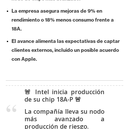
e
La empresa asegura mejoras de 9% en
r
e
rendimiento o 18% menos consumo frente a
u
18A.
m
El avance alimenta las expectativas de captar
clientes externos, incluido un posible acuerdo
I
con Apple.
A
A
n
🚨 Intel inicia producción
á
de su chip 18A-P 🚨
l
i
La compañía lleva su nodo
s
más avanzado a
i
producción de riesgo.