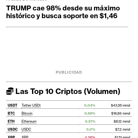
TRUMP cae 98% desde su máximo
histórico y busca soporte en $1,46
PUBLICIDAD
Las Top 10 Criptos (Volumen)
USDT
Tether USDt
0,04%
$43,55 mmd
BTC
Bitcoin
0,69%
$18,86 mmd
ETH
Ethereum
0,51%
$8,12 mmd
USDC
USDC
0,0%
$7,2 mmd
XRP
XRP
-1,38%
$1,51 mmd