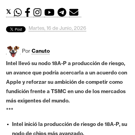
c
a
𝕏
d
o
Martes, 16 de Junio, 2026
s
Por
Canuto
B
i
Intel llevó su nodo 18A-P a producción de riesgo,
t
un avance que podría acercarla a un acuerdo con
c
o
Apple y reforzar su ambición de competir como
i
fundición frente a TSMC en uno de los mercados
n
más exigentes del mundo.
***
E
Intel inició la producción de riesgo de 18A-P, su
t
h
nodo de chips más avanzado.