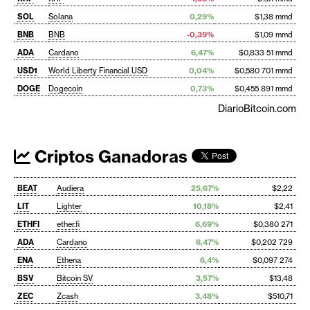
SOL
Solana
0,29%
$1,38 mmd
BNB
BNB
-0,39%
$1,09 mmd
ADA
Cardano
6,47%
$0,833 51 mmd
USD1
World Liberty Financial USD
0,04%
$0,580 701 mmd
DOGE
Dogecoin
0,73%
$0,455 891 mmd
DiarioBitcoin.com
Criptos Ganadoras
BEAT
Audiera
25,67%
$2,22
LIT
Lighter
10,18%
$2,41
ETHFI
ether.fi
6,69%
$0,380 271
ADA
Cardano
6,47%
$0,202 729
ENA
Ethena
6,4%
$0,097 274
BSV
Bitcoin SV
3,57%
$13,48
ZEC
Zcash
3,48%
$510,71