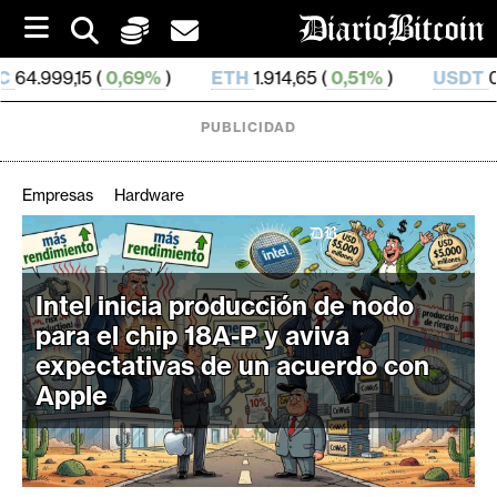
S
k
i
%
)
ETH
1.914,65 (
0,51%
)
USDT
0,999 194 (
0,04%
)
p
t
o
PUBLICIDAD
c
o
n
Empresas
Hardware
t
e
C
n
r
t
Intel inicia producción de nodo
i
para el chip 18A-P y aviva
p
t
expectativas de un acuerdo con
o
Apple
M
e
r