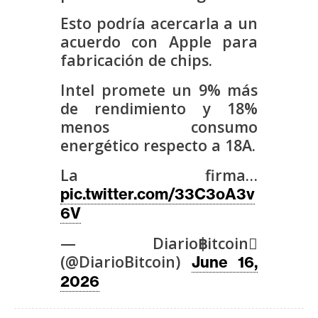
s
Esto podría acercarla a un
acuerdo con Apple para
N
fabricación de chips.
o
Intel promete un 9% más
t
de rendimiento y 18%
a
menos consumo
s
energético respecto a 18A.
d
e
La firma…
P
pic.twitter.com/33C3oA3v
r
6V
e
n
— Diario฿itcoin
s
(@DiarioBitcoin)
June 16,
a
2026