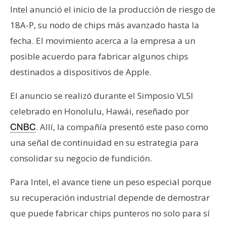
T
Intel anunció el inicio de la producción de riesgo de
e
18A-P, su nodo de chips más avanzado hasta la
m
a
fecha. El movimiento acerca a la empresa a un
s
posible acuerdo para fabricar algunos chips
destinados a dispositivos de Apple.
R
El anuncio se realizó durante el Simposio VLSI
e
c
celebrado en Honolulu, Hawái, reseñado por
u
. Allí, la compañía presentó este paso como
CNBC
r
una señal de continuidad en su estrategia para
s
consolidar su negocio de fundición.
o
s
Para Intel, el avance tiene un peso especial porque
su recuperación industrial depende de demostrar
C
que puede fabricar chips punteros no solo para sí
o