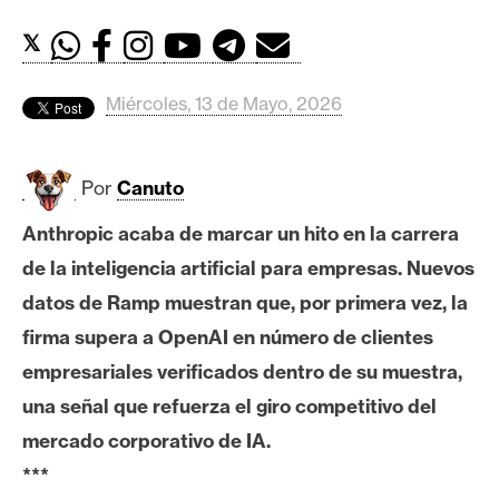
c
a
𝕏
d
o
Miércoles, 13 de Mayo, 2026
s
Por
Canuto
B
i
Anthropic acaba de marcar un hito en la carrera
t
de la inteligencia artificial para empresas. Nuevos
c
o
datos de Ramp muestran que, por primera vez, la
i
firma supera a OpenAI en número de clientes
n
empresariales verificados dentro de su muestra,
una señal que refuerza el giro competitivo del
E
mercado corporativo de IA.
t
***
h