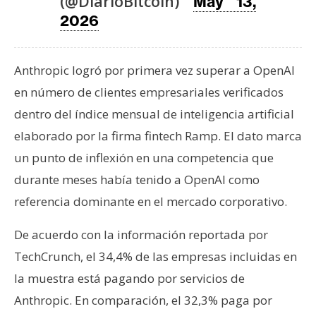
(@DiarioBitcoin)
T
May 13,
e
2026
m
a
Anthropic logró por primera vez superar a OpenAI
s
en número de clientes empresariales verificados
dentro del índice mensual de inteligencia artificial
R
elaborado por la firma fintech Ramp. El dato marca
e
c
un punto de inflexión en una competencia que
u
durante meses había tenido a OpenAI como
r
referencia dominante en el mercado corporativo.
s
o
De acuerdo con la información reportada por
s
TechCrunch, el 34,4% de las empresas incluidas en
la muestra está pagando por servicios de
C
Anthropic. En comparación, el 32,3% paga por
o