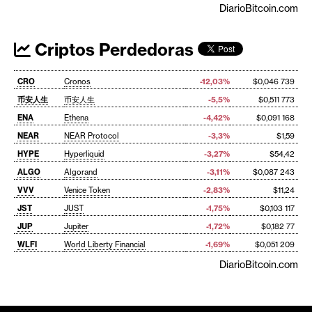
DiarioBitcoin.com
Criptos Perdedoras
CRO
Cronos
-12,03%
$0,046 739
币安人生
币安人生
-5,5%
$0,511 773
ENA
Ethena
-4,42%
$0,091 168
NEAR
NEAR Protocol
-3,3%
$1,59
HYPE
Hyperliquid
-3,27%
$54,42
ALGO
Algorand
-3,11%
$0,087 243
VVV
Venice Token
-2,83%
$11,24
JST
JUST
-1,75%
$0,103 117
JUP
Jupiter
-1,72%
$0,182 77
WLFI
World Liberty Financial
-1,69%
$0,051 209
DiarioBitcoin.com