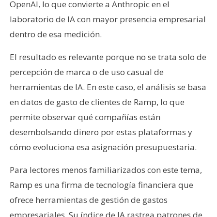
OpenAI, lo que convierte a Anthropic en el
n
laboratorio de IA con mayor presencia empresarial
t
a
dentro de esa medición.
c
t
El resultado es relevante porque no se trata solo de
o
percepción de marca o de uso casual de
y
herramientas de IA. En este caso, el análisis se basa
P
en datos de gasto de clientes de Ramp, lo que
u
b
permite observar qué compañías están
l
desembolsando dinero por estas plataformas y
i
cómo evoluciona esa asignación presupuestaria.
c
i
Para lectores menos familiarizados con este tema,
d
Ramp es una firma de tecnología financiera que
a
ofrece herramientas de gestión de gastos
d
empresariales. Su índice de IA rastrea patrones de