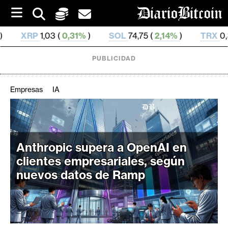
S
k
i
%
)
SOL
74,75 (
2,14%
)
TRX
0,327 486 (
0,18%
)
p
t
o
PUBLICIDAD
c
o
n
Empresas
IA
t
e
C
n
r
t
i
Anthropic supera a OpenAI en
p
clientes empresariales, según
t
nuevos datos de Ramp
o
M
e
r