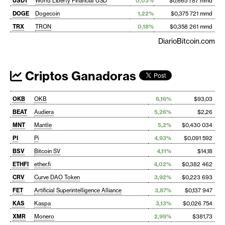
USD1
World Liberty Financial USD
0,03%
$0,665 787 mmd
DOGE
Dogecoin
1,22%
$0,375 721 mmd
TRX
TRON
0,18%
$0,358 261 mmd
DiarioBitcoin.com
Criptos Ganadoras
OKB
OKB
6,16%
$93,03
BEAT
Audiera
5,26%
$2,26
MNT
Mantle
5,2%
$0,430 034
PI
Pi
4,93%
$0,091 592
BSV
Bitcoin SV
4,11%
$14,18
ETHFI
ether.fi
4,02%
$0,382 462
CRV
Curve DAO Token
3,92%
$0,223 693
FET
Artificial Superintelligence Alliance
3,87%
$0,137 947
KAS
Kaspa
3,13%
$0,026 754
XMR
Monero
2,99%
$381,73