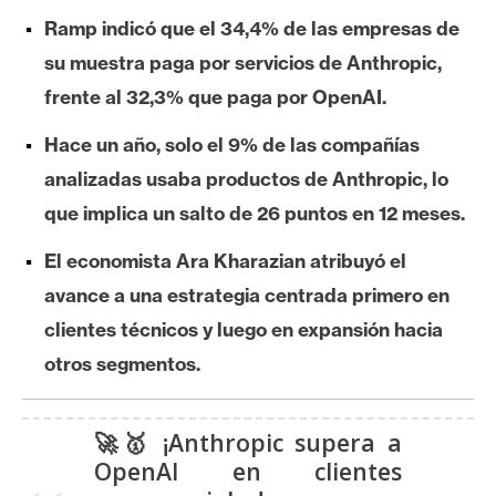
e
Ramp indicó que el 34,4% de las empresas de
r
su muestra paga por servicios de Anthropic,
e
frente al 32,3% que paga por OpenAI.
u
m
Hace un año, solo el 9% de las compañías
analizadas usaba productos de Anthropic, lo
I
que implica un salto de 26 puntos en 12 meses.
A
El economista Ara Kharazian atribuyó el
avance a una estrategia centrada primero en
A
clientes técnicos y luego en expansión hacia
n
otros segmentos.
á
l
i
🚀🥇 ¡Anthropic supera a
s
OpenAI en clientes
i