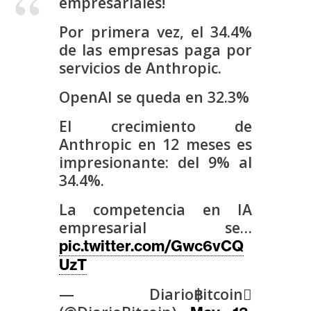
empresariales!
s
Por primera vez, el 34.4%
de las empresas paga por
N
servicios de Anthropic.
o
t
OpenAI se queda en 32.3%
a
s
El crecimiento de
d
Anthropic en 12 meses es
e
impresionante: del 9% al
P
34.4%.
r
La competencia en IA
e
empresarial se…
n
pic.twitter.com/Gwc6vCQ
s
a
UzT
— Diario฿itcoin