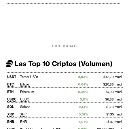
PUBLICIDAD
Las Top 10 Criptos (Volumen)
USDT
Tether USDt
0,03%
$43,79 mmd
BTC
Bitcoin
0,64%
$20,86 mmd
ETH
Ethereum
0,39%
$7,99 mmd
USDC
USDC
0,0%
$6,88 mmd
SOL
Solana
2,14%
$1,73 mmd
XRP
XRP
0,31%
$1,35 mmd
BNB
BNB
1,07%
$1,17 mmd