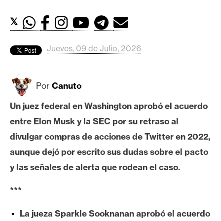
c
a
𝕏
d
o
Jueves, 09 de Julio, 2026
s
B
Por
Canuto
i
Un juez federal en Washington aprobó el acuerdo
t
c
entre Elon Musk y la SEC por su retraso al
o
divulgar compras de acciones de Twitter en 2022,
i
aunque dejó por escrito sus dudas sobre el pacto
n
y las señales de alerta que rodean el caso.
***
E
t
La jueza Sparkle Sooknanan aprobó el acuerdo
h