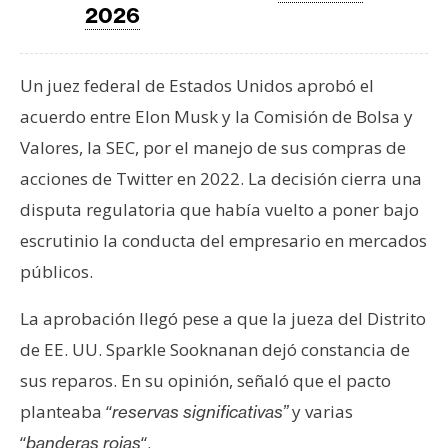
T
2026
e
m
a
Un juez federal de Estados Unidos aprobó el
s
acuerdo entre Elon Musk y la Comisión de Bolsa y
Valores, la SEC, por el manejo de sus compras de
R
acciones de Twitter en 2022. La decisión cierra una
e
disputa regulatoria que había vuelto a poner bajo
c
escrutinio la conducta del empresario en mercados
u
r
públicos.
s
La aprobación llegó pese a que la jueza del Distrito
o
s
de EE. UU. Sparkle Sooknanan dejó constancia de
sus reparos. En su opinión, señaló que el pacto
planteaba “
y varias
reservas significativas”
C
o
“
“.
banderas rojas