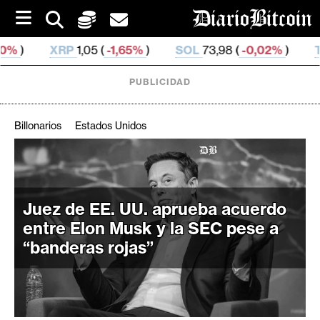
S
k
i
 (
-1,65%
)
SOL
73,98 (
-0,02%
)
TRX
0,326 708 (
0
p
t
o
PUBLICIDAD
c
o
n
Billonarios
Estados Unidos
t
e
C
n
r
t
i
Juez de EE. UU. aprueba acuerdo
p
entre Elon Musk y la SEC pese a
t
“banderas rojas”
o
M
e
r