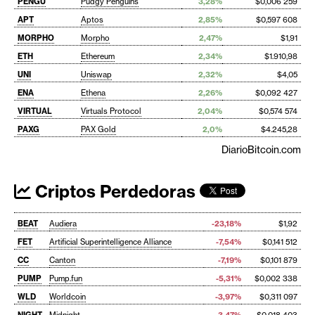
PENGU
Pudgy Penguins
3,28%
$0,006 259
APT
Aptos
2,85%
$0,597 608
MORPHO
Morpho
2,47%
$1,91
ETH
Ethereum
2,34%
$1.910,98
UNI
Uniswap
2,32%
$4,05
ENA
Ethena
2,26%
$0,092 427
VIRTUAL
Virtuals Protocol
2,04%
$0,574 574
PAXG
PAX Gold
2,0%
$4.245,28
DiarioBitcoin.com
Criptos Perdedoras
BEAT
Audiera
-23,18%
$1,92
FET
Artificial Superintelligence Alliance
-7,54%
$0,141 512
CC
Canton
-7,19%
$0,101 879
PUMP
Pump.fun
-5,31%
$0,002 338
WLD
Worldcoin
-3,97%
$0,311 097