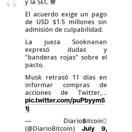
y la SEC 🚨
s
El acuerdo exige un pago
de USD $1.5 millones sin
N
admisión de culpabilidad.
o
t
La jueza Sooknanan
a
expresó dudas y
s
"banderas rojas" sobre el
d
pacto.
e
P
Musk retrasó 11 días en
r
informar compras de
e
acciones de Twitter,…
n
pic.twitter.com/puPbyym5
s
1j
a
— Diario฿itcoin
(@DiarioBitcoin)
July 9,