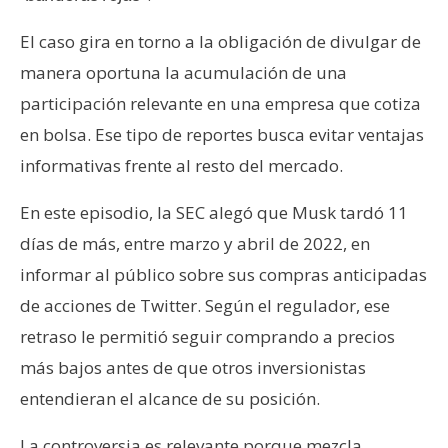
n
t
El caso gira en torno a la obligación de divulgar de
a
manera oportuna la acumulación de una
c
participación relevante en una empresa que cotiza
t
en bolsa. Ese tipo de reportes busca evitar ventajas
o
informativas frente al resto del mercado.
y
P
En este episodio, la SEC alegó que Musk tardó 11
u
b
días de más, entre marzo y abril de 2022, en
l
informar al público sobre sus compras anticipadas
i
de acciones de Twitter. Según el regulador, ese
c
retraso le permitió seguir comprando a precios
i
d
más bajos antes de que otros inversionistas
a
entendieran el alcance de su posición.
d
La controversia es relevante porque mezcla