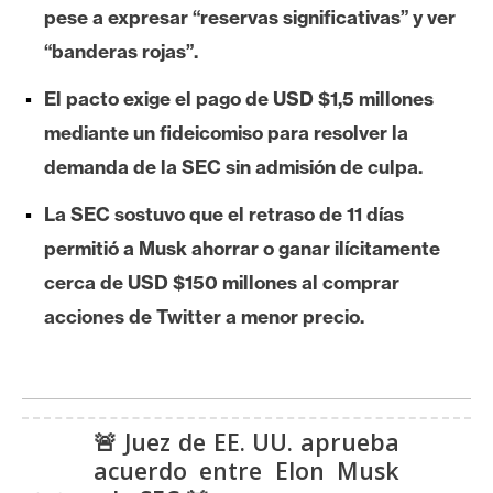
pese a expresar “reservas significativas” y ver
e
r
“banderas rojas”.
e
El pacto exige el pago de USD $1,5 millones
u
m
mediante un fideicomiso para resolver la
demanda de la SEC sin admisión de culpa.
I
La SEC sostuvo que el retraso de 11 días
A
permitió a Musk ahorrar o ganar ilícitamente
cerca de USD $150 millones al comprar
A
acciones de Twitter a menor precio.
n
á
l
i
🚨 Juez de EE. UU. aprueba
s
acuerdo entre Elon Musk
i