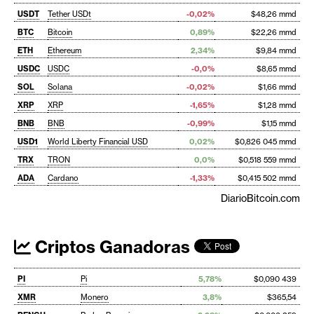
USDT
Tether USDt
-0,02%
$48,26 mmd
BTC
Bitcoin
0,89%
$22,26 mmd
ETH
Ethereum
2,34%
$9,84 mmd
USDC
USDC
-0,0%
$8,65 mmd
SOL
Solana
-0,02%
$1,66 mmd
XRP
XRP
-1,65%
$1,28 mmd
BNB
BNB
-0,99%
$1,15 mmd
USD1
World Liberty Financial USD
0,02%
$0,826 045 mmd
TRX
TRON
0,0%
$0,518 559 mmd
ADA
Cardano
-1,33%
$0,415 502 mmd
DiarioBitcoin.com
Criptos Ganadoras
PI
Pi
5,78%
$0,090 439
XMR
Monero
3,8%
$365,54