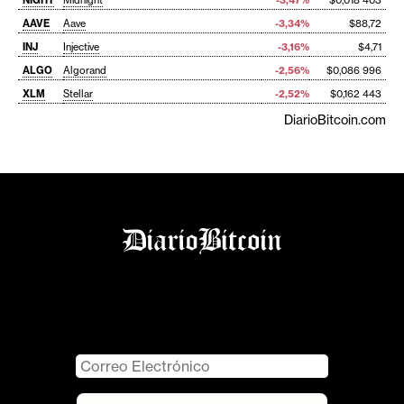
NIGHT
Midnight
-3,47%
$0,018 403
AAVE
Aave
-3,34%
$88,72
INJ
Injective
-3,16%
$4,71
ALGO
Algorand
-2,56%
$0,086 996
XLM
Stellar
-2,52%
$0,162 443
DiarioBitcoin.com