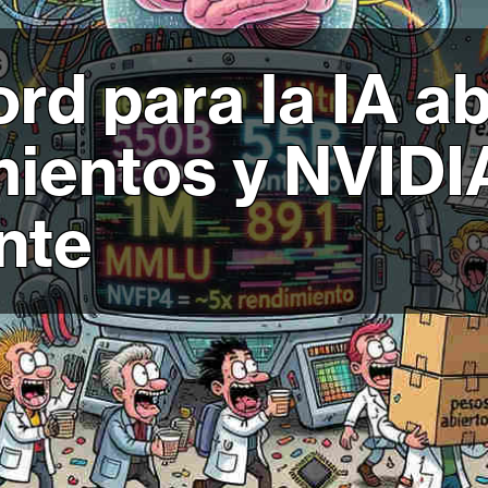
d para la IA ab
mientos y NVID
ente