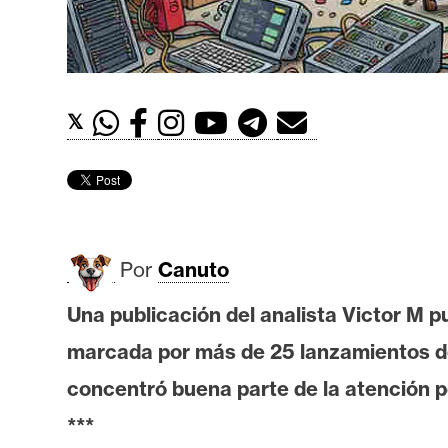
t
h
e
r
𝕏
e
u
m
I
Por
Canuto
A
Una publicación del analista Victor M pu
marcada por más de 25 lanzamientos de
A
n
concentró buena parte de la atención p
á
***
l