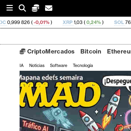
S
k
i
,01%
)
XRP
1,03 (
0,24%
)
SOL
76,29 (
2,05%
)
p
t
o
c
o
CriptoMercados
Bitcoin
Ethere
n
t
IA
Noticias
Software
Tecnología
C
e
n
r
t
i
p
t
o
M
e