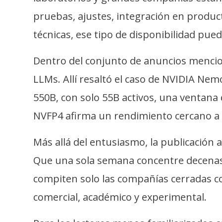
o
pruebas, ajustes, integración en produ
s
técnicas, ese tipo de disponibilidad pue
C
Dentro del conjunto de anuncios mencion
o
n
LLMs. Allí resaltó el caso de NVIDIA N
t
550B, con solo 55B activos, una ventan
a
NVFP4 afirma un rendimiento cercano a 
c
t
Más allá del entusiasmo, la publicación 
o
y
Que una sola semana concentre decenas
P
compiten solo las compañías cerradas c
u
comercial, académico y experimental.
b
l