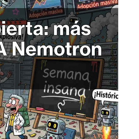
ierta: más
IA Nemotron