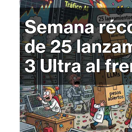
r
c
a
Semana récor
d
o
de 25 lanza
s
3 Ultra al fr
B
i
t
c
o
i
n
E