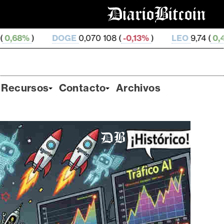
GE
0,070 108 (
-0,13%
)
LEO
9,74 (
0,43%
)
ZEC
512
Recursos
Contacto
Archivos