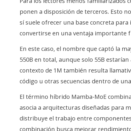
Para los lectores menos familiarizados 
i
c
ponen a disposición de terceros. Esto 
i
sí suele ofrecer una base concreta para i
d
convertirse en una ventaja importante fr
a
d
En este caso, el nombre que captó la ma
550B en total, aunque solo 55B estarían 
contexto de 1M también resulta llamati
código u otras secuencias dentro de una
El término híbrido Mamba-MoE combina d
asocia a arquitecturas diseñadas para m
distribuye el trabajo entre componentes 
combinación busca mejorar rendimiento 