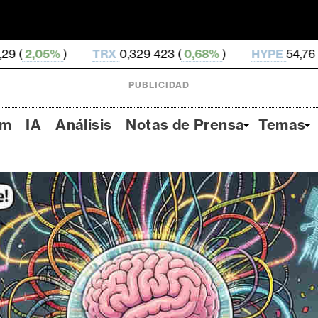
TRX
0,329 423 (
0,68%
)
HYPE
54,76 (
0,68%
)
DO
PUBLICIDAD
um
IA
Análisis
Notas de Prensa
Temas