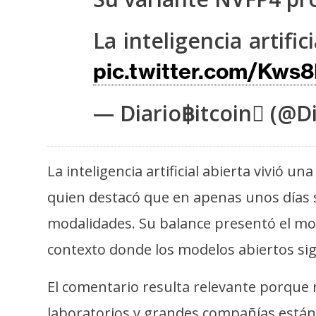
s
a
La inteligencia artif
pic.twitter.com/Kws
T
e
— Diario฿itcoin (@Di
m
a
s
La inteligencia artificial abierta vivió 
quien destacó que en apenas unos días 
R
modalidades. Su balance presentó el m
e
c
contexto donde los modelos abiertos si
u
r
El comentario resulta relevante porque r
s
laboratorios y grandes compañías están 