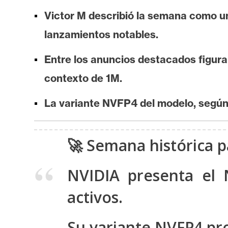
i
Victor M describió la semana como una
s
i
lanzamientos notables.
s
Entre los anuncios destacados figur
contexto de 1M.
N
o
La variante NVFP4 del modelo, según 
t
a
s
🚀 Semana histórica p
d
e
NVIDIA presenta el
P
activos.
r
e
n
Su variante NVFP4 pr