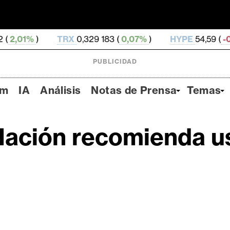
TRX
0,329 183 (
0,07%
)
HYPE
54,59 (
-0,3%
)
D
PUBLICIDAD
um
IA
Análisis
Notas de Prensa
Temas
Nación recomienda us