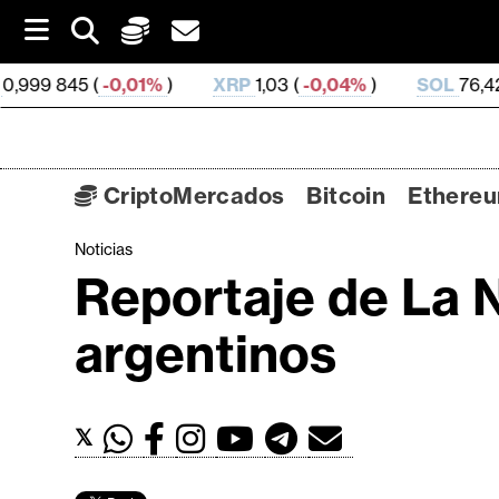
S
k
i
0,01%
)
XRP
1,03 (
-0,04%
)
SOL
76,42 (
2,01%
)
p
t
o
c
o
CriptoMercados
Bitcoin
Ethere
n
t
Noticias
C
e
Reportaje de La 
n
r
t
i
argentinos
p
t
o
𝕏
M
e