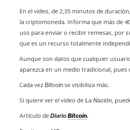
t
En el video, de 2,35 minutos de duració
h
e
la criptomoneda. Informa que más de 40
r
uso para enviar o recibir remesas, por s
e
que es un recurso totalmente independi
u
m
Aunque son datos que cualquier usuari
aparezca en un medio tradicional, pues d
I
A
Cada vez
se visibiliza más.
Bitcoin
Si quiere ver el video de
, pued
La Nación
A
n
Artículo de
Diario
Bitcoin
.
á
l