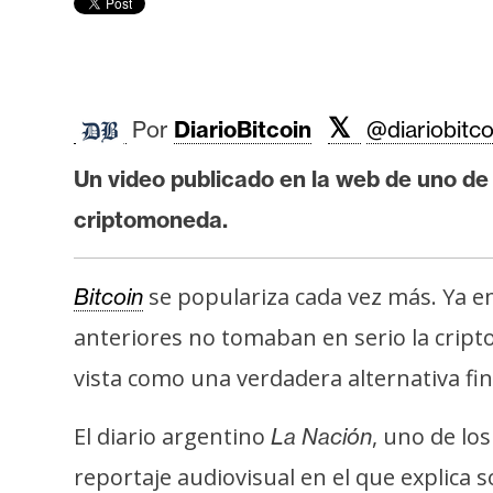
r
c
a
d
o
𝕏
Por
DiarioBitcoin
@diariobitco
s
Un video publicado en la web de uno de 
criptomoneda.
B
i
t
se populariza cada vez más. Ya e
Bitcoin
c
anteriores no tomaban en serio la crip
o
vista como una verdadera alternativa fin
i
n
El diario argentino
, uno de lo
La Nación
reportaje audiovisual en el que explica 
E