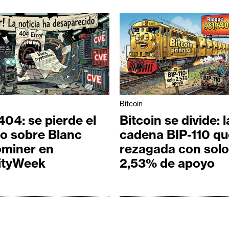
Bitcoin
404: se pierde el
Bitcoin se divide: l
lo sobre Blanc
cadena BIP-110 q
ominer en
rezagada con solo
ityWeek
2,53% de apoyo