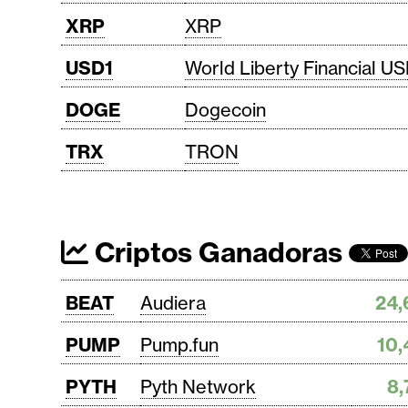
XRP
XRP
USD1
World Liberty Financial U
DOGE
Dogecoin
TRX
TRON
Criptos Ganadoras
BEAT
Audiera
24
PUMP
Pump.fun
10
PYTH
Pyth Network
8