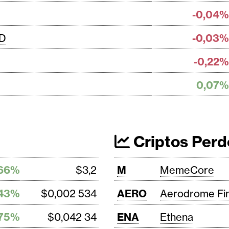
-0,04%
SD
-0,03%
-0,22%
0,07%
Criptos Perd
,66%
$3,2
M
MemeCore
,43%
$0,002 534
AERO
Aerodrome Fi
,75%
$0,042 34
ENA
Ethena