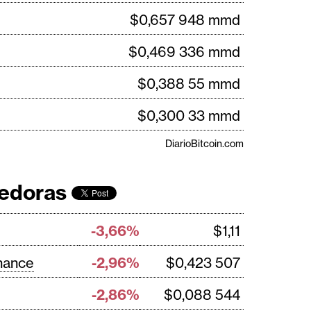
$0,657 948 mmd
$0,469 336 mmd
$0,388 55 mmd
$0,300 33 mmd
DiarioBitcoin.com
edoras
-3,66%
$1,11
nance
-2,96%
$0,423 507
-2,86%
$0,088 544