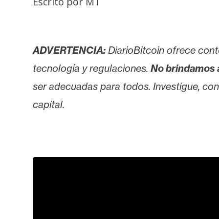
Escrito por MT
i
s
i
s
ADVERTENCIA:
DiarioBitcoin ofrece cont
tecnología y regulaciones.
No brindamos 
N
ser adecuadas para todos. Investigue, consu
o
capital.
t
a
s
d
e
P
r
e
n