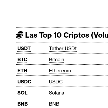
i
c
i
d
a
Las Top 10 Criptos (Vo
d
USDT
Tether USDt
BTC
Bitcoin
ETH
Ethereum
USDC
USDC
SOL
Solana
BNB
BNB