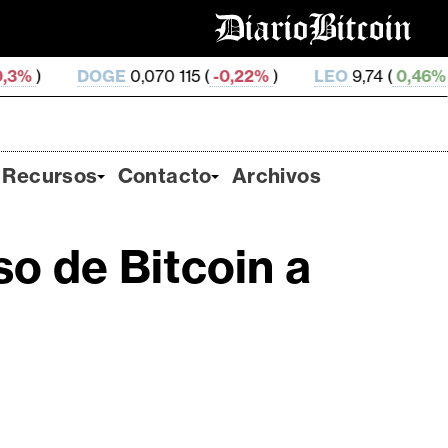
OGE
0,070 115 (
-0,22%
)
LEO
9,74 (
0,46%
)
ZEC
52
Recursos
Contacto
Archivos
o de Bitcoin a