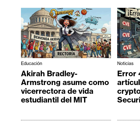
o
s
C
o
n
t
Educación
Noticias
a
Akirah Bradley-
Error 
c
Armstrong asume como
artícu
t
vicerrectora de vida
crypt
o
estudiantil del MIT
Secur
y
P
u
b
l