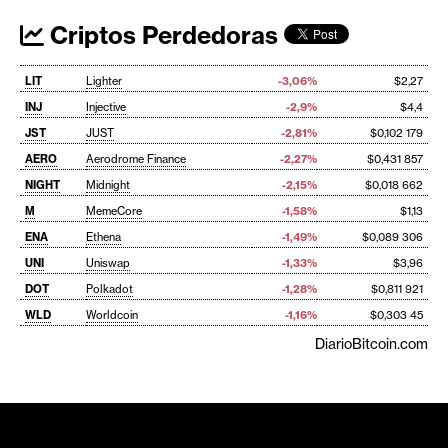
Criptos Perdedoras
LIT
Lighter
-3,06%
$2,27
INJ
Injective
-2,9%
$4,4
JST
JUST
-2,81%
$0,102 179
AERO
Aerodrome Finance
-2,27%
$0,431 857
NIGHT
Midnight
-2,15%
$0,018 662
M
MemeCore
-1,58%
$1,13
ENA
Ethena
-1,49%
$0,089 306
UNI
Uniswap
-1,33%
$3,96
DOT
Polkadot
-1,28%
$0,811 921
WLD
Worldcoin
-1,16%
$0,303 45
DiarioBitcoin.com