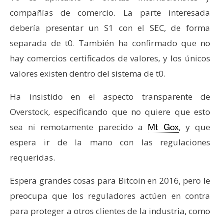
T
e
compañías de comercio. La parte interesada
m
debería presentar un S1 con el SEC, de forma
a
separada de t0. También ha confirmado que no
s
hay comercios certificados de valores, y los únicos
valores existen dentro del sistema de t0.
R
e
Ha insistido en el aspecto transparente de
c
Overstock, especificando que no quiere que esto
u
sea ni remotamente parecido a
, y que
Mt Gox
r
espera ir de la mano con las regulaciones
s
o
requeridas.
s
Espera grandes cosas para Bitcoin en 2016, pero le
preocupa que los reguladores actúen en contra
C
para proteger a otros clientes de la industria, como
o