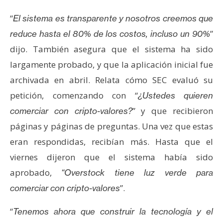
e
“
El sistema es transparente y nosotros creemos que
r
”
e
reduce hasta el 80% de los costos, incluso un 90%
u
dijo. También asegura que el sistema ha sido
m
largamente probado, y que la aplicación inicial fue
archivada en abril. Relata cómo SEC evaluó su
I
petición, comenzando con “
¿Ustedes quieren
A
” y que recibieron
comerciar con cripto-valores?
páginas y páginas de preguntas. Una vez que estas
A
eran respondidas, recibían más. Hasta que el
n
viernes dijeron que el sistema había sido
á
aprobado,
“Overstock tiene luz verde para
l
”.
comerciar con cripto-valores
i
s
“
Tenemos ahora que construir la tecnología y el
i