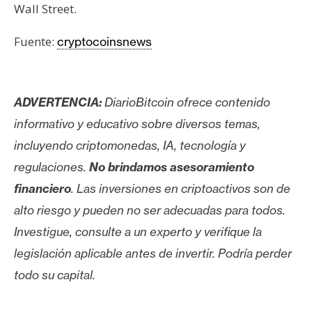
Wall Street.
n
t
Fuente:
cryptocoinsnews
a
c
t
o
ADVERTENCIA:
DiarioBitcoin ofrece contenido
y
informativo y educativo sobre diversos temas,
P
incluyendo criptomonedas, IA, tecnología y
u
regulaciones.
No brindamos asesoramiento
b
l
financiero
. Las inversiones en criptoactivos son de
i
alto riesgo y pueden no ser adecuadas para todos.
c
Investigue, consulte a un experto y verifique la
i
legislación aplicable antes de invertir. Podría perder
d
a
todo su capital.
d