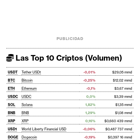
PUBLICIDAD
Las Top 10 Criptos (Volumen)
USDT
Tether USDt
-0,01%
$29,05 mmd
BTC
Bitcoin
-0,25%
$12,02 mmd
ETH
Ethereum
-0,1%
$3,67 mmd
USDC
USDC
0,0%
$3,39 mmd
SOL
Solana
1,82%
$1,35 mmd
BNB
BNB
1,29%
$1,08 mmd
XRP
XRP
0,16%
$0,660 439 mmd
USD1
World Liberty Financial USD
-0,06%
$0,487 737 mmd
DOGE
Dogecoin
-0,19%
$0,397 16 mmd