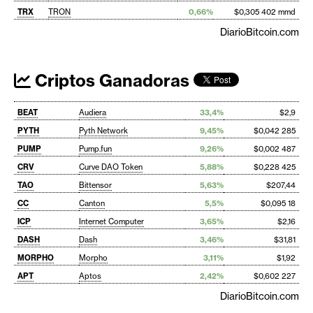
TRX
TRON
0,66%
$0,305 402 mmd
DiarioBitcoin.com
Criptos Ganadoras
BEAT
Audiera
33,4%
$2,9
PYTH
Pyth Network
9,45%
$0,042 285
PUMP
Pump.fun
9,26%
$0,002 487
CRV
Curve DAO Token
5,88%
$0,228 425
TAO
Bittensor
5,63%
$207,44
CC
Canton
5,5%
$0,095 18
ICP
Internet Computer
3,65%
$2,16
DASH
Dash
3,46%
$31,81
MORPHO
Morpho
3,11%
$1,92
APT
Aptos
2,42%
$0,602 227
DiarioBitcoin.com