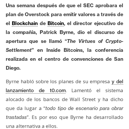
c
Una semana después de que el SEC aprobara el
a
plan de Overstock para emitir valores a través de
d
o
el
Blockchain
de
Bitcoin
, el director ejecutivo de
s
la compañía, Patrick Byrne, dio el discurso de
apertura que se llamó “
The Virtues of Crypto-
B
Settlement
” en Inside Bitcoins, la conferencia
i
realizada en el centro de convenciones de San
t
Diego.
c
o
Byrne habló sobre los planes de su empresa
y del
i
. Lamentó el sistema
lanzamiento de t0.com
n
alocado de los bancos de Wall Street y ha dicho
que da lugar a “
todo tipo de escenario para obrar
E
”. Es por eso que Byrne ha desarrollado
trastadas
t
una alternativa a ellos.
h