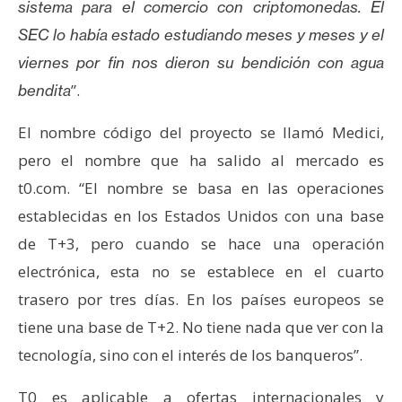
sistema para el comercio con criptomonedas. El
s
SEC lo había estado estudiando meses y meses y el
viernes por fin nos dieron su bendición con agua
N
”.
bendita
o
t
El nombre código del proyecto se llamó Medici,
a
s
pero el nombre que ha salido al mercado es
d
t0.com. “El nombre se basa en las operaciones
e
establecidas en los Estados Unidos con una base
P
de T+3, pero cuando se hace una operación
r
electrónica, esta no se establece en el cuarto
e
n
trasero por tres días. En los países europeos se
s
tiene una base de T+2. No tiene nada que ver con la
a
tecnología, sino con el interés de los banqueros”.
T0 es aplicable a ofertas internacionales y