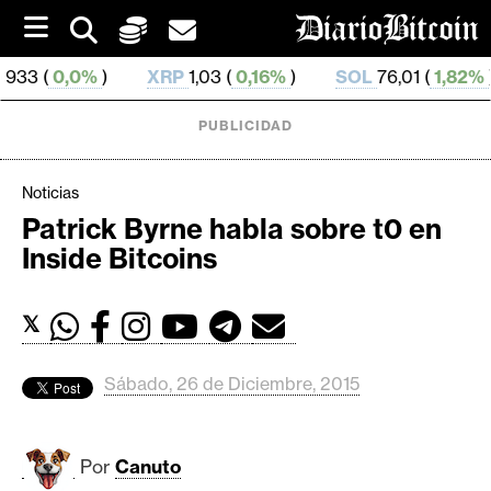
S
k
i
%
)
XRP
1,03 (
0,16%
)
SOL
76,01 (
1,82%
)
TRX
p
t
o
PUBLICIDAD
c
o
n
Noticias
t
Patrick Byrne habla sobre t0 en
e
C
Inside Bitcoins
n
r
t
i
𝕏
p
t
o
Sábado, 26 de Diciembre, 2015
M
e
r
Por
Canuto