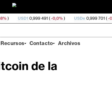
1
0,999 491 (
-0,0%
)
USDe
0,999 701 (
-0,01%
)
G
Recursos
Contacto
Archivos
tcoin de la