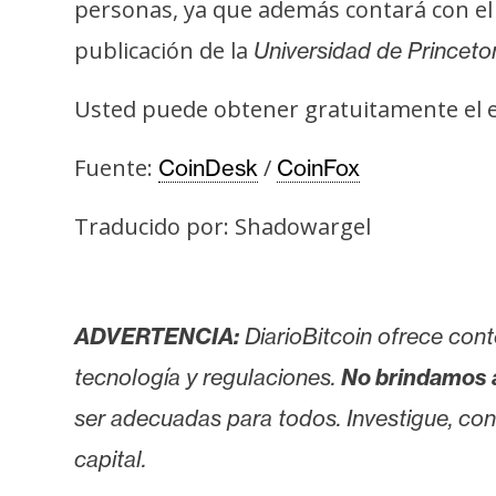
o
personas, ya que además contará con el
s
publicación de la
Universidad de Princeto
Usted puede obtener gratuitamente el e
C
o
Fuente:
/
CoinDesk
CoinFox
n
t
Traducido por: Shadowargel
a
c
t
o
ADVERTENCIA:
DiarioBitcoin ofrece cont
y
tecnología y regulaciones.
No brindamos 
P
u
ser adecuadas para todos. Investigue, consu
b
capital.
l