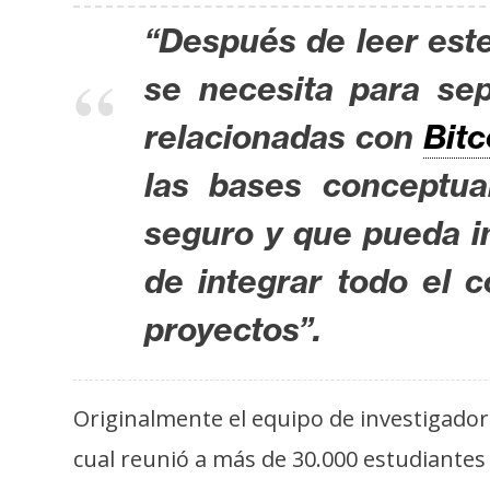
s
“Después de leer este
a
se necesita para sep
T
relacionadas con
Bitc
e
las bases conceptua
m
a
seguro y que pueda i
s
de integrar todo el 
R
proyectos”.
e
c
u
Originalmente el equipo de investigador
r
cual reunió a más de 30.000 estudiantes
s