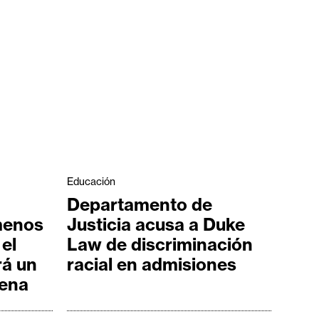
Educación
Departamento de
menos
Justicia acusa a Duke
 el
Law de discriminación
rá un
racial en admisiones
dena