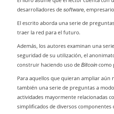
El libro asume que el lector cuenta con 
i
desarrolladores de
, empresarios
software
s
i
El escrito aborda una serie de pregunta
s
traer la red para el futuro.
N
Además, los autores examinan una serie 
o
seguridad de su utilización, el anonimato
t
a
construir haciendo uso de
como p
Bitcoin
s
d
Para aquellos que quieran ampliar aún má
e
también una serie de preguntas a modo 
P
actividades mayormente relacionadas con
r
e
simplificados de diversos componentes 
n