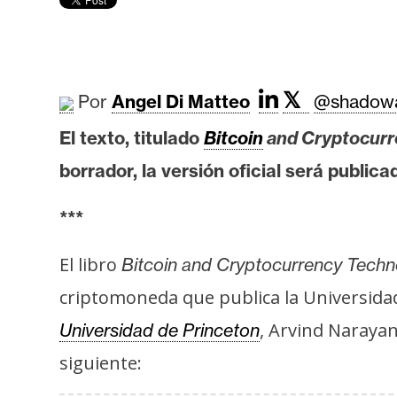
r
c
a
d
o
𝕏
Por
Angel Di Matteo
@shadowa
s
El texto, titulado
Bitcoin
and Cryptocurr
borrador, la versión oficial será public
B
i
***
t
c
El libro
Bitcoin and Cryptocurrency Tech
o
criptomoneda que publica la Universidad 
i
n
, Arvind Naraya
Universidad de Princeton
siguiente:
E