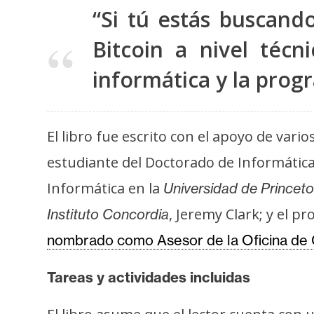
“Si tú estás buscan
t
h
Bitcoin a nivel téc
e
r
informática y la progr
e
u
m
El libro fue escrito con el apoyo de var
estudiante del Doctorado de Informática
I
Informática en la
Universidad de Princet
A
, Jeremy Clark; y el p
Instituto Concordia
nombrado como Asesor de la Oficina de C
A
n
Tareas y actividades incluidas
á
l