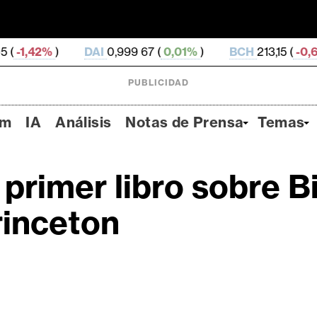
DAI
0,999 67 (
0,01%
)
BCH
213,15 (
-0,68%
)
USD
PUBLICIDAD
um
IA
Análisis
Notas de Prensa
Temas
primer libro sobre Bi
rinceton