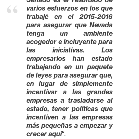
T
varios esfuerzos en los que
e
m
trabajé en el 2015-2016
a
para asegurar que Nevada
s
tenga un ambiente
acogedor e incluyente para
las iniciativas. Los
R
empresarios han estado
e
trabajando en un paquete
c
de leyes para asegurar que,
u
en lugar de simplemente
r
s
incentivar a las grandes
o
empresas a trasladarse al
s
estado, tener políticas que
incentiven a las empresas
más pequeñas a empezar y
C
“.
crecer aquí
o