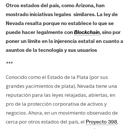
c
Otros estados del país, como Arizona, han
a
mostrado iniciativas legales similares. La ley de
d
o
Nevada resalta porque no establece lo que se
s
puede hacer legalmente con
Blockchain
, sino por
poner un límite en la injerencia estatal en cuanto a
B
asuntos de la tecnología y sus usuarios
i
t
***
c
Conocido como el Estado de la Plata (por sus
o
i
grandes yacimientos de plata), Nevada tiene una
n
reputación para las leyes relajadas, abiertas, en
pro de la protección corporativa de activos y
E
negocios. Ahora, en un movimiento observado de
t
cerca por otros estados del país, el
,
Proyecto 398
h