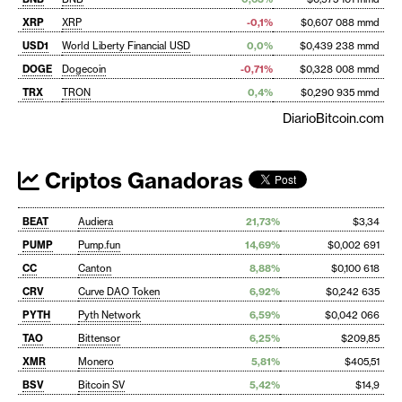
XRP
XRP
-0,1%
$0,607 088 mmd
USD1
World Liberty Financial USD
0,0%
$0,439 238 mmd
DOGE
Dogecoin
-0,71%
$0,328 008 mmd
TRX
TRON
0,4%
$0,290 935 mmd
DiarioBitcoin.com
Criptos Ganadoras
BEAT
Audiera
21,73%
$3,34
PUMP
Pump.fun
14,69%
$0,002 691
CC
Canton
8,88%
$0,100 618
CRV
Curve DAO Token
6,92%
$0,242 635
PYTH
Pyth Network
6,59%
$0,042 066
TAO
Bittensor
6,25%
$209,85
XMR
Monero
5,81%
$405,51
BSV
Bitcoin SV
5,42%
$14,9