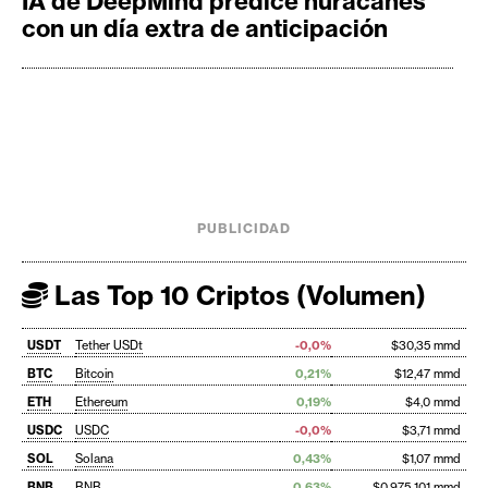
IA de DeepMind predice huracanes
con un día extra de anticipación
PUBLICIDAD
Las Top 10 Criptos (Volumen)
USDT
Tether USDt
-0,0%
$30,35 mmd
BTC
Bitcoin
0,21%
$12,47 mmd
ETH
Ethereum
0,19%
$4,0 mmd
USDC
USDC
-0,0%
$3,71 mmd
SOL
Solana
0,43%
$1,07 mmd
BNB
BNB
0,63%
$0,975 101 mmd