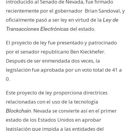
introducido al Senado de Nevada, fue firmado
e
recientemente por el gobernador Brian Sandoval, y
r
oficialmente pasó a ser ley en virtud de la
e
Ley de
u
del estado.
Transacciones Electrónicas
m
El proyecto de ley fue presentado y patrocinado
por el senador republicano Ben Kieckhefer.
I
Después de ser enmendada dos veces, la
A
legislación fue aprobada por un voto total de 41 a
0.
A
n
Este proyecto de ley proporciona directrices
á
relacionadas con el uso de la tecnología
l
. Nevada se convierte así en el primer
Blockchain
i
s
estado de los Estados Unidos en aprobar
i
legislación que impida a las entidades del