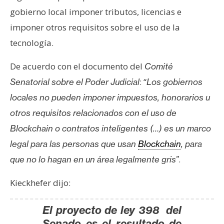
s
gobierno local imponer tributos, licencias e
imponer otros requisitos sobre el uso de la
N
tecnología.
o
t
De acuerdo con el documento del
Comité
a
: “
Senatorial sobre el Poder Judicial
Los gobiernos
s
locales no pueden imponer impuestos, honorarios u
d
otros requisitos relacionados con el uso de
e
P
Blockchain o contratos inteligentes (…) es un marco
r
legal para las personas que usan
Blockchain
, para
e
.
que no lo hagan en un área legalmente gris”
n
s
Kieckhefer dijo:
a
El proyecto de ley 398 del
Senado es el resultado de