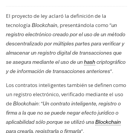
n
t
El proyecto de ley aclaró la definición de la
a
tecnología
, presentándola como “
Blockchain
un
c
t
registro electrónico creado por el uso de un método
o
descentralizado por múltiples partes para verificar y
y
almacenar un registro digital de transacciones que
P
se asegura mediante el uso de un
hash
criptográfico
u
“.
y de información de transacciones anteriores
b
l
Los contratos inteligentes también se definen como
i
c
un registro electrónico, verificado mediante el uso
i
de
: “
Blockchain
Un contrato inteligente, registro o
d
firma a la que no se puede negar efecto jurídico o
a
aplicabilidad sólo porque se utilizó una
Blockchain
d
“.
para crearla, registrarla o firmarla