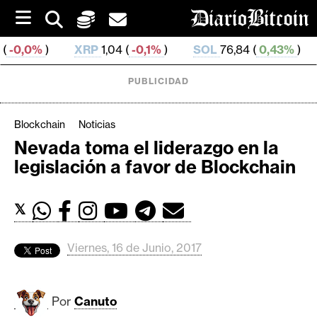
S
k
i
XRP
1,04 (
-0,1%
)
SOL
76,84 (
0,43%
)
TRX
0,329 
p
t
o
PUBLICIDAD
c
o
n
Blockchain
Noticias
t
Nevada toma el liderazgo en la
e
C
legislación a favor de Blockchain
n
r
t
i
𝕏
p
t
o
Viernes, 16 de Junio, 2017
M
e
r
Por
Canuto