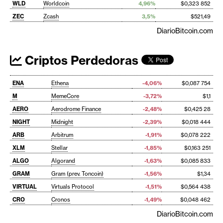
WLD
Worldcoin
4,96%
$0,323 852
ZEC
Zcash
3,5%
$521,49
DiarioBitcoin.com
Criptos Perdedoras
ENA
Ethena
-4,06%
$0,087 754
M
MemeCore
-3,72%
$1,1
AERO
Aerodrome Finance
-2,48%
$0,425 28
NIGHT
Midnight
-2,39%
$0,018 444
ARB
Arbitrum
-1,91%
$0,078 222
XLM
Stellar
-1,85%
$0,163 251
ALGO
Algorand
-1,63%
$0,085 833
GRAM
Gram (prev. Toncoin)
-1,56%
$1,34
VIRTUAL
Virtuals Protocol
-1,51%
$0,564 438
CRO
Cronos
-1,49%
$0,048 462
DiarioBitcoin.com