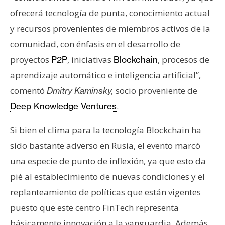
T
e
ofrecerá tecnología de punta, conocimiento actual
m
y recursos provenientes de miembros activos de la
a
comunidad, con énfasis en el desarrollo de
s
proyectos
, iniciativas
, procesos de
P2P
Blockchain
aprendizaje automático e inteligencia artificial”,
R
comentó
socio proveniente de
Dmitry Kaminsky,
e
.
Deep Knowledge Ventures
c
u
Si bien el clima para la tecnología Blockchain ha
r
sido bastante adverso en Rusia, el evento marcó
s
o
una especie de punto de inflexión, ya que esto da
s
pié al establecimiento de nuevas condiciones y el
replanteamiento de políticas que están vigentes
puesto que este centro FinTech representa
C
o
básicamente innovación a la vanguardia. Además,