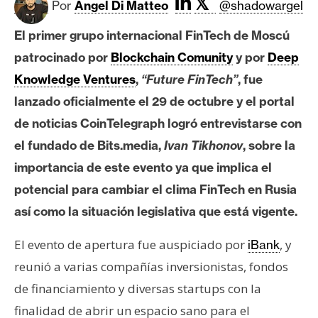
𝕏
c
Por
Angel Di Matteo
@shadowargel
a
El primer grupo internacional FinTech de Moscú
d
o
patrocinado por
Blockchain Comunity
y por
Deep
s
Knowledge Ventures
,
“Future FinTech”
, fue
lanzado oficialmente el 29 de octubre y el portal
B
de noticias CoinTelegraph logró entrevistarse con
i
el fundado de Bits.media,
Ivan Tikhonov
, sobre la
t
importancia de este evento ya que implica el
c
potencial para cambiar el clima FinTech en Rusia
o
i
así como la situación legislativa que está vigente.
n
El evento de apertura fue auspiciado por
, y
iBank
reunió a varias compañías inversionistas, fondos
E
de financiamiento y diversas startups con la
t
finalidad de abrir un espacio sano para el
h