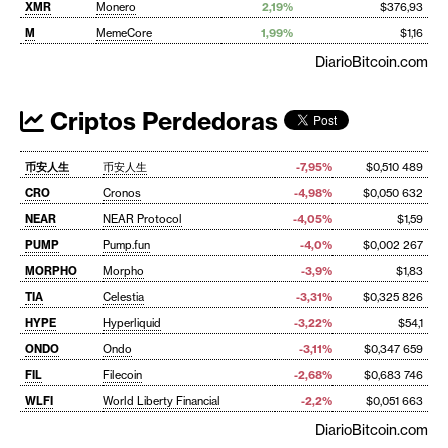
XMR
Monero
2,19%
$376,93
M
MemeCore
1,99%
$1,16
DiarioBitcoin.com
Criptos Perdedoras
币安人生
币安人生
-7,95%
$0,510 489
CRO
Cronos
-4,98%
$0,050 632
NEAR
NEAR Protocol
-4,05%
$1,59
PUMP
Pump.fun
-4,0%
$0,002 267
MORPHO
Morpho
-3,9%
$1,83
TIA
Celestia
-3,31%
$0,325 826
HYPE
Hyperliquid
-3,22%
$54,1
ONDO
Ondo
-3,11%
$0,347 659
FIL
Filecoin
-2,68%
$0,683 746
WLFI
World Liberty Financial
-2,2%
$0,051 663
DiarioBitcoin.com