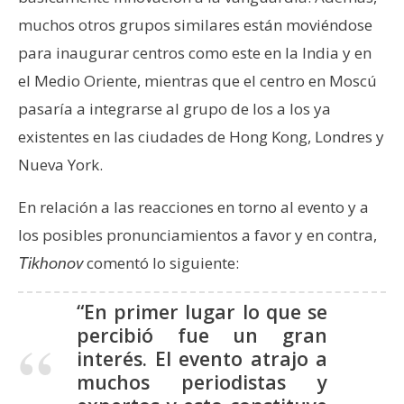
n
muchos otros grupos similares están moviéndose
t
para inaugurar centros como este en la India y en
a
el Medio Oriente, mientras que el centro en Moscú
c
t
pasaría a integrarse al grupo de los a los ya
o
existentes en las ciudades de Hong Kong, Londres y
y
Nueva York.
P
u
En relación a las reacciones en torno al evento y a
b
los posibles pronunciamientos a favor y en contra,
l
i
comentó lo siguiente:
Tikhonov
c
i
“En primer lugar lo que se
d
percibió fue un gran
a
interés. El evento atrajo a
d
muchos periodistas y