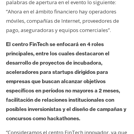
palabras de apertura en el evento lo siguiente:
s
“Ahora en el ámbito financiero hay operadores
móviles, compañías de Internet, proveedores de
N
pago, aseguradoras y equipos comerciales”.
o
t
El centro FinTech se enfocará en 4 roles
a
s
principales, entre los cuales destacaron el
d
desarrollo de proyectos de incubadora,
e
aceleradores para startups dirigidos para
P
empresas que buscan alcanzar objetivos
r
específicos en períodos no mayores a 2 meses,
e
n
facilitación de relaciones institucionales con
s
posibles inversionistas y el diseño de campañas y
a
concursos como hackathones.
“Consideramos el centro FinTech innovador, ya que