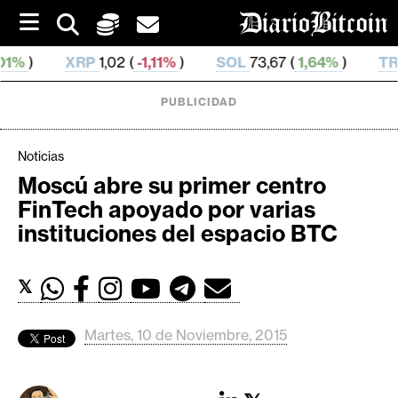
S
k
i
1,02 (
-1,11%
)
SOL
73,67 (
1,64%
)
TRX
0,327 403 (
p
t
o
PUBLICIDAD
c
o
n
Noticias
t
Moscú abre su primer centro
e
C
FinTech apoyado por varias
n
r
t
instituciones del espacio BTC
i
p
𝕏
t
o
M
Martes, 10 de Noviembre, 2015
e
r