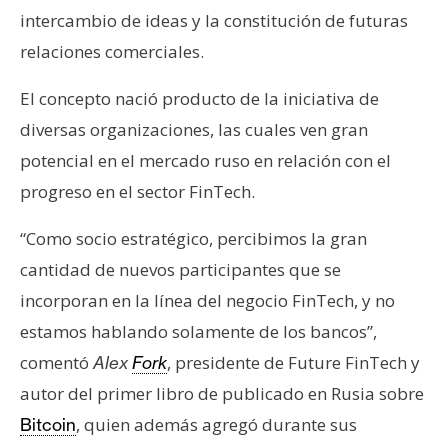
e
intercambio de ideas y la constitución de futuras
r
relaciones comerciales.
e
u
El concepto nació producto de la iniciativa de
m
diversas organizaciones, las cuales ven gran
potencial en el mercado ruso en relación con el
I
progreso en el sector FinTech.
A
“Como socio estratégico, percibimos la gran
cantidad de nuevos participantes que se
A
incorporan en la línea del negocio FinTech, y no
n
estamos hablando solamente de los bancos”,
á
l
comentó
, presidente de Future FinTech y
Alex
Fork
i
autor del primer libro de publicado en Rusia sobre
s
, quien además agregó durante sus
Bitcoin
i