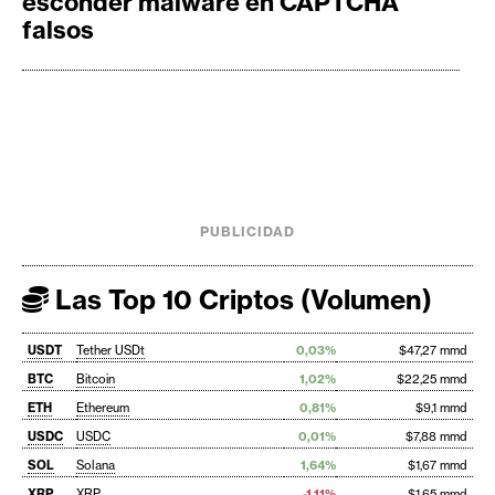
esconder malware en CAPTCHA
falsos
PUBLICIDAD
Las Top 10 Criptos (Volumen)
USDT
Tether USDt
0,03%
$47,27 mmd
BTC
Bitcoin
1,02%
$22,25 mmd
ETH
Ethereum
0,81%
$9,1 mmd
USDC
USDC
0,01%
$7,88 mmd
SOL
Solana
1,64%
$1,67 mmd
XRP
XRP
-1,11%
$1,65 mmd