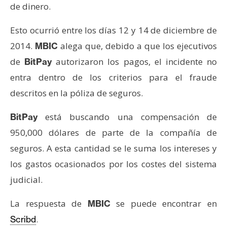
s
de dinero.
Esto ocurrió entre los días 12 y 14 de diciembre de
N
2014.
alega que, debido a que los ejecutivos
MBIC
o
de
autorizaron los pagos, el incidente no
BitPay
t
entra dentro de los criterios para el fraude
a
s
descritos en la póliza de seguros.
d
e
está buscando una compensación de
BitPay
P
950,000 dólares de parte de la compañía de
r
seguros. A esta cantidad se le suma los intereses y
e
los gastos ocasionados por los costes del sistema
n
s
judicial.
a
La respuesta de
se puede encontrar en
MBIC
.
Scribd