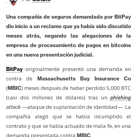
c
a
d
Una compañía de seguros demandada por BitPay
o
dio inicio a un reclamo que ya había sido discutido
s
meses atrás, negando las alegaciones de la
empresa de procesamiento de pagos en bitcoins
B
en una nueva presentación judicial.
i
t
originalmente presentó una demanda en
BitPay
c
contra de
Massachusetts Bay Insurance Co
o
(
) meses después de haber perdido 5,000 BTC
MBIC
i
(casi dos millones de dólares) tras un
phishing
n
—ataque de suplantación de identidad—. La
attack
compañía alegó que se había incumplido el
E
contrato y que se había actuado de mala fe, en una
t
h
demanda presentada contra
.
MBIC