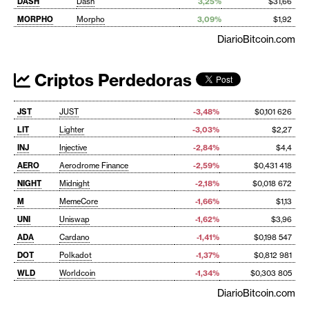
DASH
Dash
3,25%
$31,66
MORPHO
Morpho
3,09%
$1,92
DiarioBitcoin.com
Criptos Perdedoras
JST
JUST
-3,48%
$0,101 626
LIT
Lighter
-3,03%
$2,27
INJ
Injective
-2,84%
$4,4
AERO
Aerodrome Finance
-2,59%
$0,431 418
NIGHT
Midnight
-2,18%
$0,018 672
M
MemeCore
-1,66%
$1,13
UNI
Uniswap
-1,62%
$3,96
ADA
Cardano
-1,41%
$0,198 547
DOT
Polkadot
-1,37%
$0,812 981
WLD
Worldcoin
-1,34%
$0,303 805
DiarioBitcoin.com