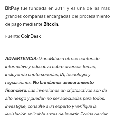
T
e
fue fundada en 2011 y es una de las más
BitPay
m
grandes compañías encargadas del procesamiento
a
de pago mediante
.
Bitcoin
s
Fuente:
CoinDesk
R
e
c
ADVERTENCIA:
DiarioBitcoin ofrece contenido
u
informativo y educativo sobre diversos temas,
r
incluyendo criptomonedas, IA, tecnología y
s
o
regulaciones.
No brindamos asesoramiento
s
financiero
. Las inversiones en criptoactivos son de
alto riesgo y pueden no ser adecuadas para todos.
C
Investigue, consulte a un experto y verifique la
o
legislación aplicable antes de invertir. Podría perder