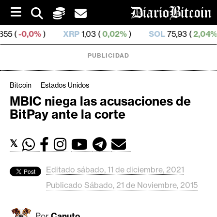
S
k
i
0%
)
XRP
1,03 (
0,02%
)
SOL
75,93 (
2,04%
)
TR
p
t
o
PUBLICIDAD
c
o
n
Bitcoin
Estados Unidos
t
MBIC niega las acusaciones de
e
C
BitPay ante la corte
n
r
t
i
𝕏
p
t
o
Editado sábado, 11 de diciembre, 2021
M
Publicado Sábado, 21 de Noviembre, 2015
e
r
Por
Canuto