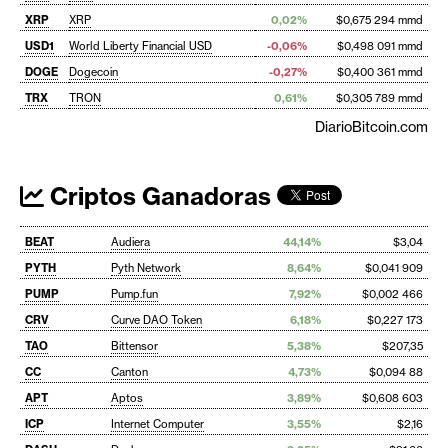
XRP
XRP
0,02%
$0,675 294 mmd
USD1
World Liberty Financial USD
-0,06%
$0,498 091 mmd
DOGE
Dogecoin
-0,27%
$0,400 361 mmd
TRX
TRON
0,61%
$0,305 789 mmd
DiarioBitcoin.com
Criptos Ganadoras
BEAT
Audiera
44,14%
$3,04
PYTH
Pyth Network
8,64%
$0,041 909
PUMP
Pump.fun
7,92%
$0,002 466
CRV
Curve DAO Token
6,18%
$0,227 173
TAO
Bittensor
5,38%
$207,35
CC
Canton
4,73%
$0,094 88
APT
Aptos
3,89%
$0,608 603
ICP
Internet Computer
3,55%
$2,16