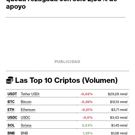
apoyo
PUBLICIDAD
Las Top 10 Criptos (Volumen)
USDT
Tether USDt
-0,02%
$29,28 mmd
BTC
Bitcoin
-0,36%
$12,13 mmd
ETH
Ethereum
-0,21%
$3,71 mmd
USDC
USDC
-0,0%
$3,43 mmd
SOL
Solana
2,04%
$1,45 mmd
BNB
BNB
1,35%
$1,08 mmd