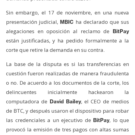
e
Sin embargo, el 17 de noviembre, en una nueva
r
e
presentación judicial,
ha declarado que sus
MBIC
u
alegaciones en oposición al reclamo de
BitPay
m
están justificadas, y ha pedido formalmente a la
corte que retire la demanda en su contra.
I
A
La base de la disputa es si las transferencias en
cuestión fueron realizadas de manera fraudulenta
o no. De acuerdo a los documentos de la corte, los
A
delincuentes inicialmente hackearon la
n
á
computadora de
, el CEO de medios
David Bailey
l
de BTC, y después usaron el dispositivo para robar
i
las credenciales a un ejecutivo de
, lo que
BitPay
s
provocó la emisión de tres pagos con altas sumas
i