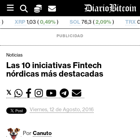
S
k
i
03 (
0,49%
)
SOL
76,3 (
2,09%
)
TRX
0,329 673 (
0,
p
t
o
PUBLICIDAD
c
o
n
Noticias
t
Las 10 iniciativas Fintech
e
C
nórdicas más destacadas
n
r
t
i
𝕏
p
t
o
Viernes, 12 de Agosto, 2016
M
e
r
Por
Canuto