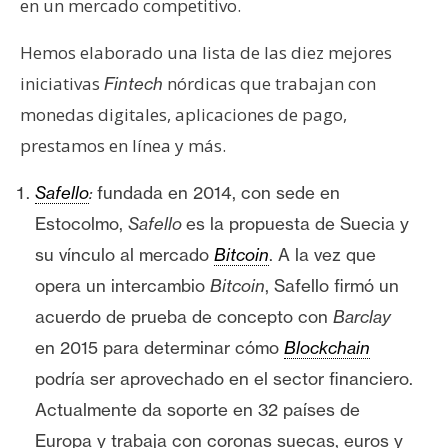
en un mercado competitivo.
e
r
Hemos elaborado una lista de las diez mejores
e
iniciativas
nórdicas que trabajan con
Fintech
u
monedas digitales, aplicaciones de pago,
m
prestamos en línea y más.
I
Safello
:
fundada en 2014, con sede en
A
Estocolmo,
Safello
es la propuesta de Suecia y
su vínculo al mercado
Bitcoin
. A la vez que
A
opera un intercambio
Bitcoin
, Safello firmó un
n
acuerdo de prueba de concepto con
Barclay
á
en 2015 para determinar cómo
Blockchain
l
podría ser aprovechado en el sector financiero.
i
s
Actualmente da soporte en 32 países de
i
Europa y trabaja con coronas suecas, euros y