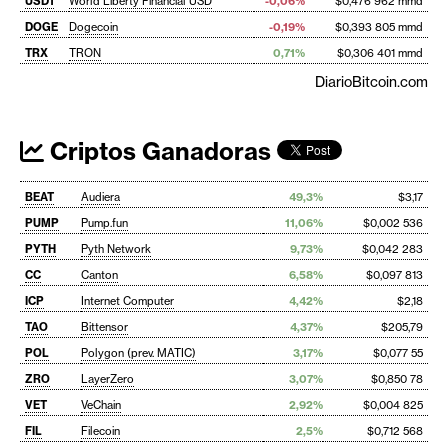
USD1
World Liberty Financial USD
-0,06%
$0,476 962 mmd
DOGE
Dogecoin
-0,19%
$0,393 805 mmd
TRX
TRON
0,71%
$0,306 401 mmd
DiarioBitcoin.com
Criptos Ganadoras
BEAT
Audiera
49,3%
$3,17
PUMP
Pump.fun
11,06%
$0,002 536
PYTH
Pyth Network
9,73%
$0,042 283
CC
Canton
6,58%
$0,097 813
ICP
Internet Computer
4,42%
$2,18
TAO
Bittensor
4,37%
$205,79
POL
Polygon (prev. MATIC)
3,17%
$0,077 55
ZRO
LayerZero
3,07%
$0,850 78
VET
VeChain
2,92%
$0,004 825
FIL
Filecoin
2,5%
$0,712 568