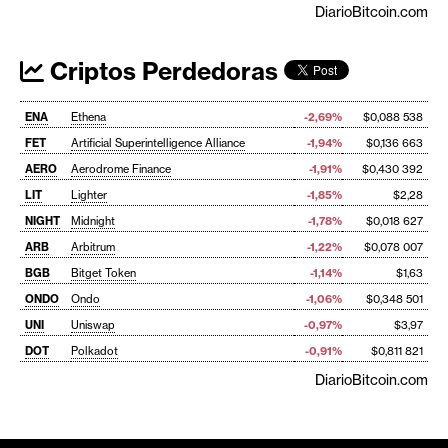
DiarioBitcoin.com
Criptos Perdedoras
ENA
Ethena
-2,69%
$0,088 538
FET
Artificial Superintelligence Alliance
-1,94%
$0,136 663
AERO
Aerodrome Finance
-1,91%
$0,430 392
LIT
Lighter
-1,85%
$2,28
NIGHT
Midnight
-1,78%
$0,018 627
ARB
Arbitrum
-1,22%
$0,078 007
BGB
Bitget Token
-1,14%
$1,63
ONDO
Ondo
-1,06%
$0,348 501
UNI
Uniswap
-0,97%
$3,97
DOT
Polkadot
-0,91%
$0,811 821
DiarioBitcoin.com