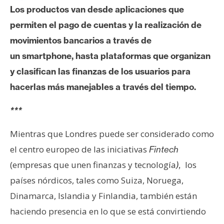
c
Los productos van desde aplicaciones que
a
permiten el pago de cuentas y la realización de
d
o
movimientos bancarios a través de
s
un smartphone, hasta plataformas que organizan
y clasifican las finanzas de los usuarios para
B
hacerlas más manejables a través del tiempo.
i
t
***
c
Mientras que Londres puede ser considerado como
o
i
el centro europeo de las iniciativas
Fintech
n
(empresas que unen finanzas y tecnología
los
),
países nórdicos, tales como Suiza, Noruega,
E
Dinamarca, Islandia y Finlandia, también están
t
haciendo presencia en lo que se está convirtiendo
h