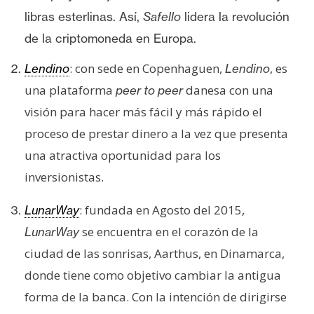
s
libras esterlinas. Así,
Safello
lidera la revolución
de la criptomoneda en Europa.
N
: con sede en Copenhaguen,
, es
Lendino
Lendino
o
t
una plataforma
danesa con una
peer to peer
a
visión para hacer más fácil y más rápido el
s
proceso de prestar dinero a la vez que presenta
d
una atractiva oportunidad para los
e
inversionistas.
P
r
: fundada en Agosto del 2015,
LunarWay
e
n
se encuentra en el corazón de la
LunarWay
s
ciudad de las sonrisas, Aarthus, en Dinamarca,
a
donde tiene como objetivo cambiar la antigua
forma de la banca. Con la intención de dirigirse