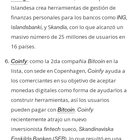
n
Islandesa crea herramientas de gestión de
t
finanzas personales para los bancos como
,
ING
a
I
, y S
, con lo que alcanzó un
slandsbanki
kandia
c
t
masivo número de 25 millones de usuarios en
o
16 países.
y
P
: como la 2da compañía
en la
Coinfy
Bitcoin
u
lista, con sede en Copenhagen,
ayuda a
Coinfy
b
los comerciantes en su objetivo de aceptar
l
monedas digitales como forma de ayudarlos a
i
c
construir herramientas, así los usuarios
i
pueden pagar con
.
Bitcoin
Coinfy
d
recientemente atrajo un nuevo
a
inversionista
sueco,
fintech
Skandinaviska
d
(
), lo que resultó en una
Enskilda Banken
SEB