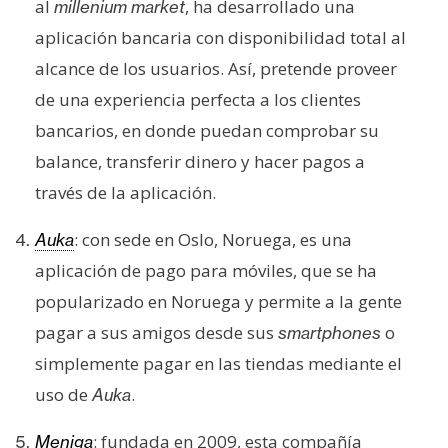
T
al
, ha desarrollado una
millenium market
e
aplicación bancaria con disponibilidad total al
m
alcance de los usuarios. Así, pretende proveer
a
de una experiencia perfecta a los clientes
s
bancarios, en donde puedan comprobar su
balance, transferir dinero y hacer pagos a
R
través de la aplicación.
e
c
: con sede en Oslo, Noruega, es una
Auka
u
r
aplicación de pago para móviles, que se ha
s
popularizado en Noruega y permite a la gente
o
pagar a sus amigos desde sus
o
smartphones
s
simplemente pagar en las tiendas mediante el
uso de
.
Auka
C
o
: fundada en 2009, esta compañía
Meniga