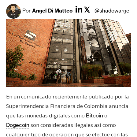
c
a
𝕏
Por
Angel Di Matteo
@shadowargel
d
o
s
B
i
t
c
o
i
En un comunicado recientemente publicado por la
n
Superintendencia Financiera de Colombia anuncia
que las monedas digitales como
o
Bitcoin
E
son consideradas ilegales así como
Dogecoin
t
cualquier tipo de operación que se efectúe con las
h