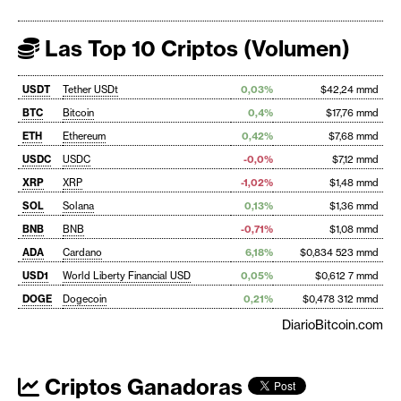
Las Top 10 Criptos (Volumen)
USDT
Tether USDt
0,03%
$42,24 mmd
BTC
Bitcoin
0,4%
$17,76 mmd
ETH
Ethereum
0,42%
$7,68 mmd
USDC
USDC
-0,0%
$7,12 mmd
XRP
XRP
-1,02%
$1,48 mmd
SOL
Solana
0,13%
$1,36 mmd
BNB
BNB
-0,71%
$1,08 mmd
ADA
Cardano
6,18%
$0,834 523 mmd
USD1
World Liberty Financial USD
0,05%
$0,612 7 mmd
DOGE
Dogecoin
0,21%
$0,478 312 mmd
DiarioBitcoin.com
Criptos Ganadoras