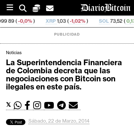
S
k
i
0,0%
)
XRP
1,03 (
-1,02%
)
SOL
73,52 (
0,13%
)
p
t
o
PUBLICIDAD
c
o
n
Noticias
t
La Superintendencia Financiera
e
C
de Colombia decreta que las
n
r
t
negociaciones con Bitcoin son
i
ilegales en este país.
p
t
𝕏
o
M
e
Sábado, 22 de Marzo, 2014
r