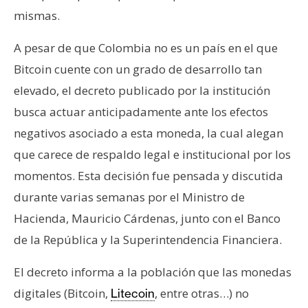
e
mismas.
r
e
A pesar de que Colombia no es un país en el que
u
Bitcoin cuente con un grado de desarrollo tan
m
elevado, el decreto publicado por la institución
busca actuar anticipadamente ante los efectos
I
negativos asociado a esta moneda, la cual alegan
A
que carece de respaldo legal e institucional por los
momentos. Esta decisión fue pensada y discutida
A
durante varias semanas por el Ministro de
n
Hacienda, Mauricio Cárdenas, junto con el Banco
á
de la República y la Superintendencia Financiera.
l
i
El decreto informa a la población que las monedas
s
digitales (Bitcoin,
, entre otras…) no
Litecoin
i