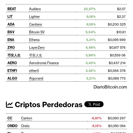
BEAT
Audiera
22,57%
$2,07
LIT
Lighter
9,18%
$2,37
ADA
Cardano
6,18%
$0,200 325
BSV
Bitcoin SV
5,54%
$13,61
ENA
Ethena
5,31%
$0,095 999
ZRO
LayerZero
4,49%
$0,817 576
币安人生
币安人生
3,99%
$0,539 06
AERO
Aerodrome Finance
3,43%
$0,437 214
ETHFI
ether.fi
3,42%
$0,366 378
ALGO
Algorand
3,21%
$0,089 773
DiarioBitcoin.com
Criptos Perdedoras
CC
Canton
-9,81%
$0,090 267
ONDO
Ondo
-5,15%
$0,350 054