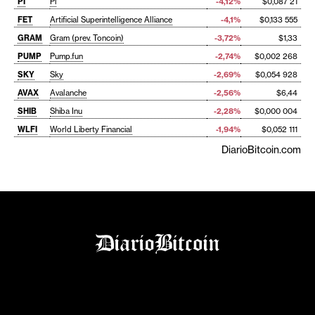
PI
Pi
-4,12%
$0,087 21
FET
Artificial Superintelligence Alliance
-4,1%
$0,133 555
GRAM
Gram (prev. Toncoin)
-3,72%
$1,33
PUMP
Pump.fun
-2,74%
$0,002 268
SKY
Sky
-2,69%
$0,054 928
AVAX
Avalanche
-2,56%
$6,44
SHIB
Shiba Inu
-2,28%
$0,000 004
WLFI
World Liberty Financial
-1,94%
$0,052 111
DiarioBitcoin.com