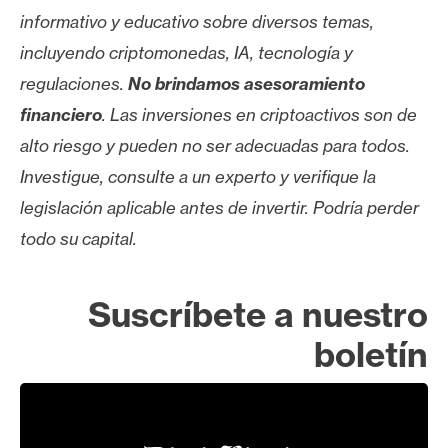
T
informativo y educativo sobre diversos temas,
e
m
incluyendo criptomonedas, IA, tecnología y
a
regulaciones.
No brindamos asesoramiento
s
financiero
. Las inversiones en criptoactivos son de
alto riesgo y pueden no ser adecuadas para todos.
R
Investigue, consulte a un experto y verifique la
e
legislación aplicable antes de invertir. Podría perder
c
todo su capital.
u
r
s
Suscríbete a nuestro
o
boletín
s
C
o