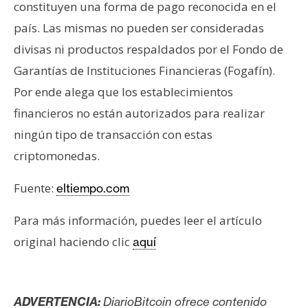
s
constituyen una forma de pago reconocida en el
país. Las mismas no pueden ser consideradas
divisas ni productos respaldados por el Fondo de
N
Garantías de Instituciones Financieras (Fogafín).
o
t
Por ende alega que los establecimientos
a
financieros no están autorizados para realizar
s
ningún tipo de transacción con estas
d
criptomonedas.
e
P
Fuente:
eltiempo.com
r
e
Para más información, puedes leer el artículo
n
original haciendo clic
aquí
s
a
ADVERTENCIA:
DiarioBitcoin ofrece contenido