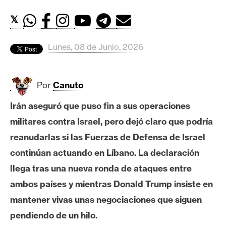
c
a
𝕏
d
o
Lunes, 08 de Junio, 2026
s
Por
Canuto
B
i
Irán aseguró que puso fin a sus operaciones
t
militares contra Israel, pero dejó claro que podría
c
o
reanudarlas si las Fuerzas de Defensa de Israel
i
continúan actuando en Líbano. La declaración
n
llega tras una nueva ronda de ataques entre
ambos países y mientras Donald Trump insiste en
E
mantener vivas unas negociaciones que siguen
t
pendiendo de un hilo.
h