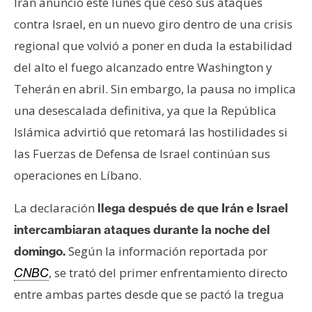
Irán anunció este lunes que cesó sus ataques
s
contra Israel, en un nuevo giro dentro de una crisis
regional que volvió a poner en duda la estabilidad
N
del alto el fuego alcanzado entre Washington y
o
Teherán en abril. Sin embargo, la pausa no implica
t
a
una desescalada definitiva, ya que la República
s
Islámica advirtió que retomará las hostilidades si
d
las Fuerzas de Defensa de Israel continúan sus
e
operaciones en Líbano.
P
r
La declaración
llega después de que Irán e Israel
e
n
intercambiaran ataques durante la noche del
s
Según la información reportada por
domingo.
a
, se trató del primer enfrentamiento directo
CNBC
entre ambas partes desde que se pactó la tregua