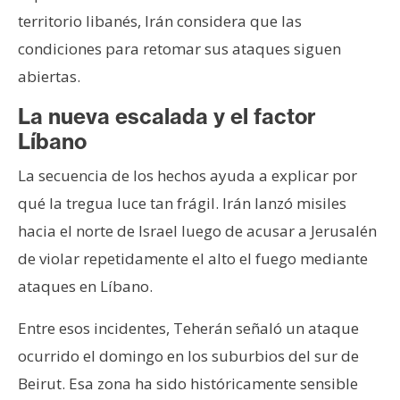
n
territorio libanés, Irán considera que las
t
condiciones para retomar sus ataques siguen
a
abiertas.
c
t
La nueva escalada y el factor
o
Líbano
y
P
La secuencia de los hechos ayuda a explicar por
u
qué la tregua luce tan frágil. Irán lanzó misiles
b
hacia el norte de Israel luego de acusar a Jerusalén
l
de violar repetidamente el alto el fuego mediante
i
c
ataques en Líbano.
i
d
Entre esos incidentes, Teherán señaló un ataque
a
ocurrido el domingo en los suburbios del sur de
d
Beirut. Esa zona ha sido históricamente sensible