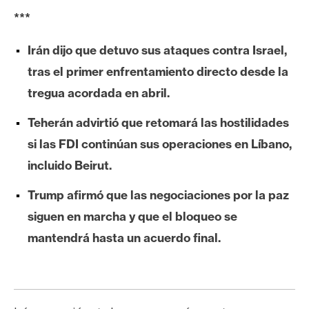
e
***
r
e
Irán dijo que detuvo sus ataques contra Israel,
u
tras el primer enfrentamiento directo desde la
m
tregua acordada en abril.
Teherán advirtió que retomará las hostilidades
I
si las FDI continúan sus operaciones en Líbano,
A
incluido Beirut.
A
Trump afirmó que las negociaciones por la paz
n
siguen en marcha y que el bloqueo se
á
mantendrá hasta un acuerdo final.
l
i
s
i