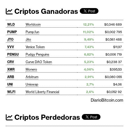
Criptos Ganadoras
WLD
Worldcoin
12,21%
$0,346 689
PUMP
Pump.fun
11,02%
$0,002 795
JTO
Jito
9,49%
$0,561 488
VVV
Venice Token
7,43%
$11,97
PENGU
Pudgy Penguins
6,82%
$0,006 719
CRV
Curve DAO Token
5,23%
$0,238 37
XMR
Monero
4,06%
$395,53
ARB
Arbitrum
2,91%
$0,080 055
UNI
Uniswap
2,7%
$4,06
WLFI
World Liberty Financial
2,6%
$0,052 92
DiarioBitcoin.com
Criptos Perdedoras