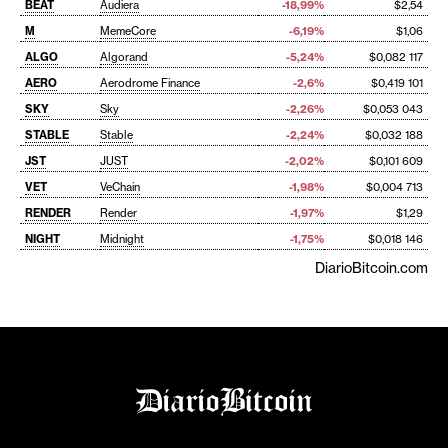
BEAT
Audiera
-18,99%
$2,54
M
MemeCore
-6,19%
$1,06
ALGO
Algorand
-5,24%
$0,082 117
AERO
Aerodrome Finance
-2,6%
$0,419 101
SKY
Sky
-2,26%
$0,053 043
STABLE
Stable
-2,24%
$0,032 188
JST
JUST
-2,02%
$0,101 609
VET
VeChain
-1,98%
$0,004 713
RENDER
Render
-1,97%
$1,29
NIGHT
Midnight
-1,75%
$0,018 146
DiarioBitcoin.com