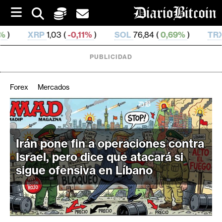
S
k
i
(
-0,11%
)
SOL
76,84 (
0,69%
)
TRX
0,329 465 (
-0,
p
t
o
PUBLICIDAD
c
o
n
Forex
Mercados
t
e
C
n
r
t
i
Irán pone fin a operaciones contra
p
Israel, pero dice que atacará si
t
sigue ofensiva en Líbano
o
M
e
r