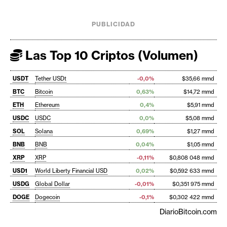
PUBLICIDAD
Las Top 10 Criptos (Volumen)
USDT
Tether USDt
-0,0%
$35,66 mmd
BTC
Bitcoin
0,63%
$14,72 mmd
ETH
Ethereum
0,4%
$5,91 mmd
USDC
USDC
0,0%
$5,08 mmd
SOL
Solana
0,69%
$1,27 mmd
BNB
BNB
0,04%
$1,05 mmd
XRP
XRP
-0,11%
$0,808 048 mmd
USD1
World Liberty Financial USD
0,02%
$0,592 633 mmd
USDG
Global Dollar
-0,01%
$0,351 975 mmd
DOGE
Dogecoin
-0,1%
$0,302 422 mmd
DiarioBitcoin.com