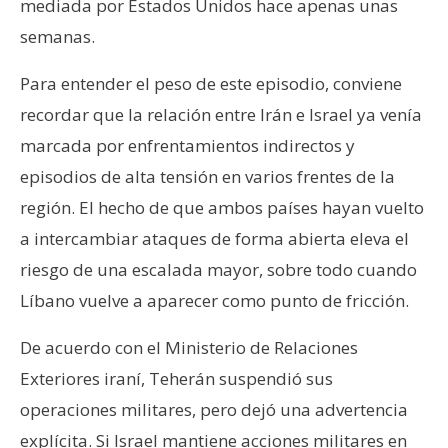
T
mediada por Estados Unidos hace apenas unas
e
semanas.
m
a
Para entender el peso de este episodio, conviene
s
recordar que la relación entre Irán e Israel ya venía
marcada por enfrentamientos indirectos y
R
episodios de alta tensión en varios frentes de la
e
región. El hecho de que ambos países hayan vuelto
c
a intercambiar ataques de forma abierta eleva el
u
r
riesgo de una escalada mayor, sobre todo cuando
s
Líbano vuelve a aparecer como punto de fricción.
o
s
De acuerdo con el Ministerio de Relaciones
Exteriores iraní, Teherán suspendió sus
operaciones militares, pero dejó una advertencia
C
o
explícita. Si Israel mantiene acciones militares en