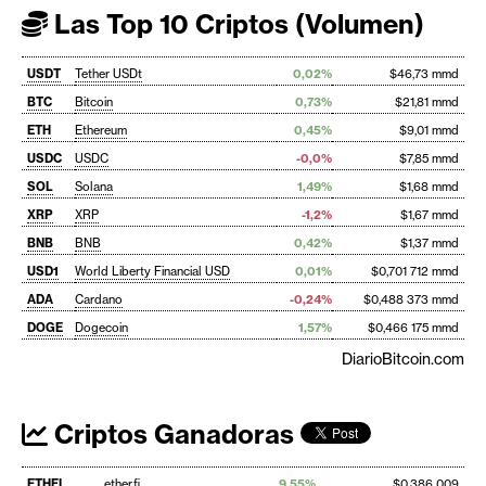
Las Top 10 Criptos (Volumen)
USDT
Tether USDt
0,02%
$46,73 mmd
BTC
Bitcoin
0,73%
$21,81 mmd
ETH
Ethereum
0,45%
$9,01 mmd
USDC
USDC
-0,0%
$7,85 mmd
SOL
Solana
1,49%
$1,68 mmd
XRP
XRP
-1,2%
$1,67 mmd
BNB
BNB
0,42%
$1,37 mmd
USD1
World Liberty Financial USD
0,01%
$0,701 712 mmd
ADA
Cardano
-0,24%
$0,488 373 mmd
DOGE
Dogecoin
1,57%
$0,466 175 mmd
DiarioBitcoin.com
Criptos Ganadoras
ETHFI
ether.fi
9,55%
$0,386 009