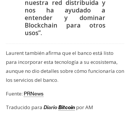
nuestra red distribuida y
s
nos ha ayudado a
entender y dominar
N
Blockchain para otros
o
usos”.
t
a
s
Laurent también afirma que el banco está listo
d
para incorporar esta tecnología a su ecosistema,
e
aunque no dio detalles sobre cómo funcionaría con
P
los servicios del banco.
r
e
Fuente:
PRNews
n
s
Traducido para
por AM
Diario
Bitcoin
a