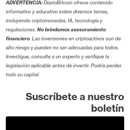
T
ADVERTENCIA:
DiarioBitcoin ofrece contenido
e
informativo y educativo sobre diversos temas,
m
incluyendo criptomonedas, IA, tecnología y
a
s
regulaciones.
No brindamos asesoramiento
financiero
. Las inversiones en criptoactivos son de
alto riesgo y pueden no ser adecuadas para todos.
R
e
Investigue, consulte a un experto y verifique la
c
legislación aplicable antes de invertir. Podría perder
u
todo su capital.
r
s
o
Suscríbete a nuestro
s
boletín
C
o