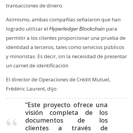
e
transacciones de dinero.
r
Asimismo, ambas compañías señalaron que han
e
u
logrado utilizar el
para
Hyperledger Blockchain
m
permitir a los clientes proporcionar una prueba de
identidad a terceros, tales como servicios públicos
I
y minoristas. Es decir, sin la necesidad de presentar
A
un carnet de identificación
El director de Operaciones de Crédit Mutuel,
A
Frédéric Laurent, dijo:
n
á
“Este proyecto ofrece una
l
visión completa de los
i
documentos de los
s
clientes a través de
i