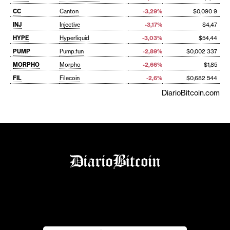
CC
Canton
-3,29%
$0,090 9
INJ
Injective
-3,17%
$4,47
HYPE
Hyperliquid
-3,03%
$54,44
PUMP
Pump.fun
-2,89%
$0,002 337
MORPHO
Morpho
-2,66%
$1,85
FIL
Filecoin
-2,6%
$0,682 544
DiarioBitcoin.com