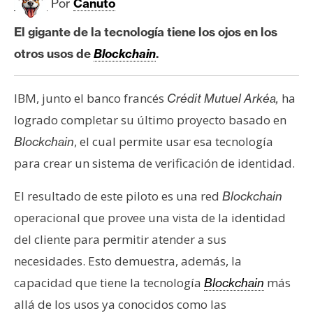
c
Por
Canuto
a
El gigante de la tecnología tiene los ojos en los
d
o
otros usos de
Blockchain
.
s
IBM, junto el banco francés
ha
Crédit Mutuel Arkéa,
B
logrado completar su último proyecto basado en
i
, el cual permite usar esa tecnología
Blockchain
t
para crear un sistema de verificación de identidad.
c
o
El resultado de este piloto es una red
Blockchain
i
operacional que provee una vista de la identidad
n
del cliente para permitir atender a sus
necesidades. Esto demuestra, además, la
E
capacidad que tiene la tecnología
más
Blockchain
t
allá de los usos ya conocidos como las
h