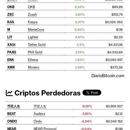
OKB
OKB
5,26%
$89,99
ZEC
Zcash
3,81%
$512,79
KAS
Kaspa
3,47%
$0,026 383
M
MemeCore
2,93%
$1,16
LIT
Lighter
2,81%
$2,33
XAUt
Tether Gold
2,2%
$4.321,56
PAXG
PAX Gold
2,19%
$4.333,69
ENA
Ethena
1,84%
$0,093 957
XMR
Monero
1,69%
$372,36
DiarioBitcoin.com
Criptos Perdedoras
币安人生
币安人生
-8,18%
$0,509 507
BEAT
Audiera
-7,85%
$2,12
ONDO
Ondo
-4,94%
$0,349 182
NEAR
NEAR Protocol
-4,04%
$1,58