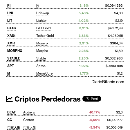
PI
Pi
13,18%
$0,094 393
UNI
Uniswap
5,43%
$4,09
LIT
Lighter
4,02%
$2,19
PAXG
PAX Gold
3,91%
$4.272,99
XAUt
Tether Gold
3,83%
$4.260,55
XMR
Monero
2,31%
$364,34
MORPHO
Morpho
2,28%
$1,89
STABLE
Stable
2,25%
$0,032 963
APT
Aptos
1,92%
$0,593 895
M
MemeCore
1,77%
$1,2
DiarioBitcoin.com
Criptos Perdedoras
BEAT
Audiera
-10,17%
$2,3
CC
Canton
-5,59%
$0,102 577
币安人生
币安人生
-5,54%
$0,503 019