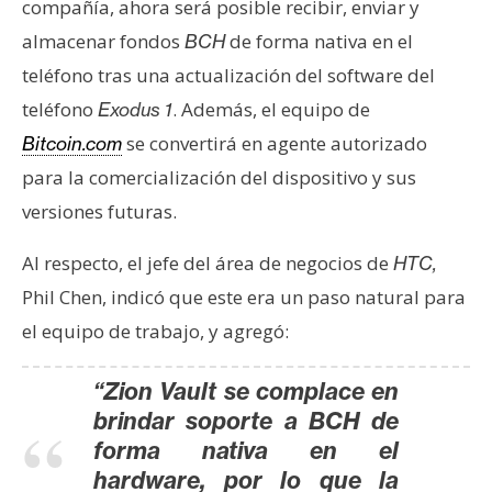
compañía, ahora será posible recibir, enviar y
e
almacenar fondos
de forma nativa en el
BCH
r
e
teléfono tras una actualización del software del
u
teléfono
. Además, el equipo de
Exodus 1
m
se convertirá en agente autorizado
Bitcoin.com
para la comercialización del dispositivo y sus
I
versiones futuras.
A
Al respecto, el jefe del área de negocios de
HTC,
Phil Chen, indicó que este era un paso natural para
A
el equipo de trabajo, y agregó:
n
á
“Zion Vault se complace en
l
brindar soporte a BCH de
i
s
forma nativa en el
i
hardware, por lo que la