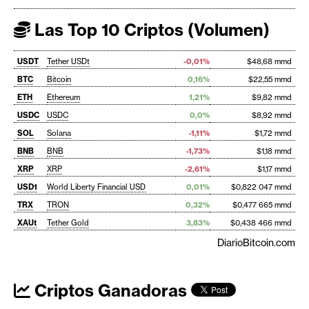
Las Top 10 Criptos (Volumen)
USDT
Tether USDt
-0,01%
$48,68 mmd
BTC
Bitcoin
0,16%
$22,55 mmd
ETH
Ethereum
1,21%
$9,82 mmd
USDC
USDC
0,0%
$8,92 mmd
SOL
Solana
-1,11%
$1,72 mmd
BNB
BNB
-1,73%
$1,18 mmd
XRP
XRP
-2,61%
$1,17 mmd
USD1
World Liberty Financial USD
0,01%
$0,822 047 mmd
TRX
TRON
0,32%
$0,477 665 mmd
XAUt
Tether Gold
3,83%
$0,438 466 mmd
DiarioBitcoin.com
Criptos Ganadoras