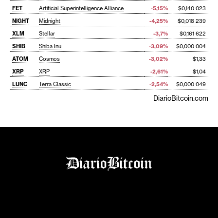
FET
Artificial Superintelligence Alliance
-5,15%
$0,140 023
NIGHT
Midnight
-4,25%
$0,018 239
XLM
Stellar
-3,7%
$0,161 622
SHIB
Shiba Inu
-3,09%
$0,000 004
ATOM
Cosmos
-3,02%
$1,33
XRP
XRP
-2,61%
$1,04
LUNC
Terra Classic
-2,54%
$0,000 049
DiarioBitcoin.com