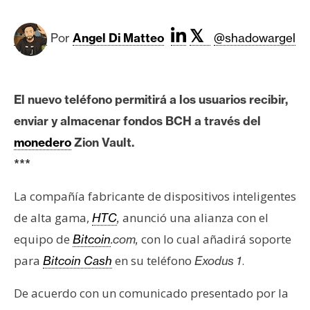
c
a
𝕏
d
Por
Angel Di Matteo
@shadowargel
o
s
El nuevo teléfono permitirá a los usuarios recibir,
B
enviar y almacenar fondos BCH a través del
i
monedero
Zion Vault.
t
***
c
o
La compañía fabricante de dispositivos inteligentes
i
de alta gama,
anunció una alianza con el
HTC
,
n
equipo de
con lo cual añadirá soporte
Bitcoin
.com,
para
en su teléfono
.
Bitcoin Cash
Exodus 1
E
t
De acuerdo con un comunicado presentado por la
h