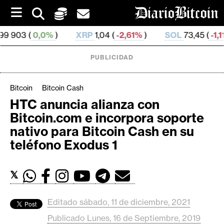
S
k
i
,0%
)
XRP
1,04 (
-2,61%
)
SOL
73,45 (
-1,11%
)
T
p
t
o
PUBLICIDAD
c
o
n
Bitcoin
Bitcoin Cash
t
HTC anuncia alianza con
e
C
Bitcoin.com e incorpora soporte
n
r
t
nativo para Bitcoin Cash en su
i
teléfono Exodus 1
p
t
𝕏
o
M
e
Editado sábado, 11 de diciembre, 2021
r
Publicado Lunes, 16 de Septiembre, 2019