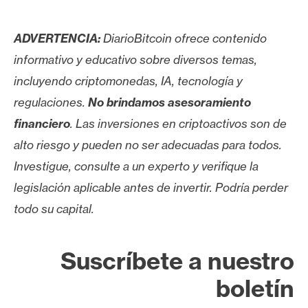
n
t
ADVERTENCIA:
DiarioBitcoin ofrece contenido
a
informativo y educativo sobre diversos temas,
c
t
incluyendo criptomonedas, IA, tecnología y
o
regulaciones.
No brindamos asesoramiento
y
financiero
. Las inversiones en criptoactivos son de
P
alto riesgo y pueden no ser adecuadas para todos.
u
b
Investigue, consulte a un experto y verifique la
l
legislación aplicable antes de invertir. Podría perder
i
todo su capital.
c
i
d
Suscríbete a nuestro
a
boletín
d