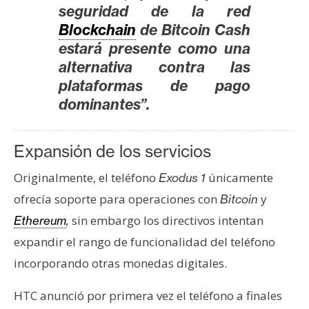
s
seguridad de la red
Blockchain
de Bitcoin Cash
estará presente como una
N
alternativa contra las
o
plataformas de pago
t
dominantes”.
a
s
d
Expansión de los servicios
e
P
Originalmente, el teléfono
únicamente
Exodus 1
r
ofrecía soporte para operaciones con
y
Bitcoin
e
sin embargo los directivos intentan
Ethereum
,
n
expandir el rango de funcionalidad del teléfono
s
a
incorporando otras monedas digitales.
HTC anunció por primera vez el teléfono a finales