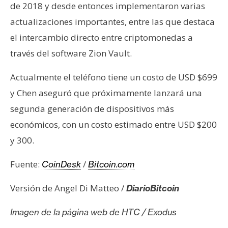
T
de 2018 y desde entonces implementaron varias
e
actualizaciones importantes, entre las que destaca
m
el intercambio directo entre criptomonedas a
a
s
través del software Zion Vault.
Actualmente el teléfono tiene un costo de USD $699
R
y Chen aseguró que próximamente lanzará una
e
segunda generación de dispositivos más
c
económicos, con un costo estimado entre USD $200
u
r
y 300.
s
o
Fuente:
/
CoinDesk
Bitcoin.com
s
Versión de Angel Di Matteo /
DiarioBitcoin
C
Imagen de la página web de HTC / Exodus
o