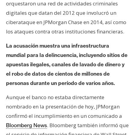
orquestaron una red de actividades criminales
n
t
digitales que datan del 2012 que involucró un
a
ciberataque en JPMorgan Chase en 2014, así como
c
los ataques contra otras instituciones financieras.
t
o
La acusación muestra una infraestructura
y
mundial para la delincuencia, incluyendo sitios de
P
apuestas ilegales, canales de lavado de dinero y
u
b
el robo de datos de cientos de millones de
l
personas durante un período de varios años.
i
c
Aunque el banco no estaba directamente
i
nombrado en la presentación de hoy, JPMorgan
d
confirmó el incumplimiento en un comunicado a
a
. Bloomberg también informó que
d
Bloomberg News
el servicio de información financiera de Wall Street