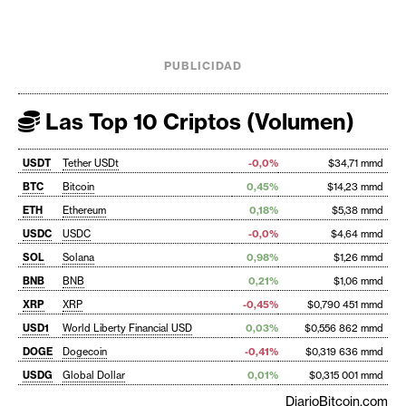
PUBLICIDAD
Las Top 10 Criptos (Volumen)
USDT
Tether USDt
-0,0%
$34,71 mmd
BTC
Bitcoin
0,45%
$14,23 mmd
ETH
Ethereum
0,18%
$5,38 mmd
USDC
USDC
-0,0%
$4,64 mmd
SOL
Solana
0,98%
$1,26 mmd
BNB
BNB
0,21%
$1,06 mmd
XRP
XRP
-0,45%
$0,790 451 mmd
USD1
World Liberty Financial USD
0,03%
$0,556 862 mmd
DOGE
Dogecoin
-0,41%
$0,319 636 mmd
USDG
Global Dollar
0,01%
$0,315 001 mmd
DiarioBitcoin.com