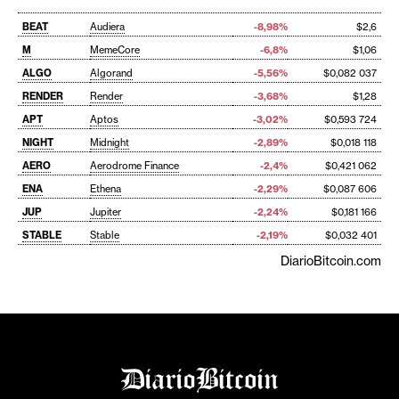
BEAT
Audiera
-8,98%
$2,6
M
MemeCore
-6,8%
$1,06
ALGO
Algorand
-5,56%
$0,082 037
RENDER
Render
-3,68%
$1,28
APT
Aptos
-3,02%
$0,593 724
NIGHT
Midnight
-2,89%
$0,018 118
AERO
Aerodrome Finance
-2,4%
$0,421 062
ENA
Ethena
-2,29%
$0,087 606
JUP
Jupiter
-2,24%
$0,181 166
STABLE
Stable
-2,19%
$0,032 401
DiarioBitcoin.com