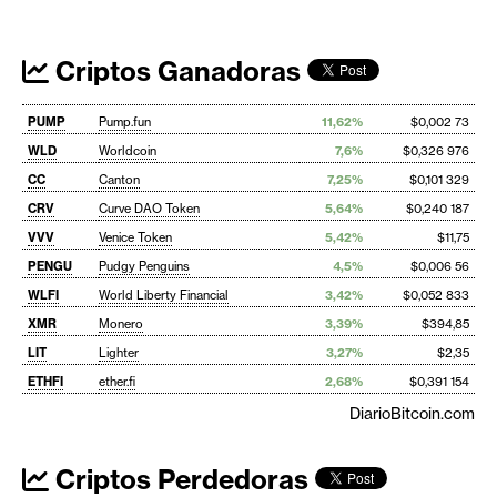
Criptos Ganadoras
PUMP
Pump.fun
11,62%
$0,002 73
WLD
Worldcoin
7,6%
$0,326 976
CC
Canton
7,25%
$0,101 329
CRV
Curve DAO Token
5,64%
$0,240 187
VVV
Venice Token
5,42%
$11,75
PENGU
Pudgy Penguins
4,5%
$0,006 56
WLFI
World Liberty Financial
3,42%
$0,052 833
XMR
Monero
3,39%
$394,85
LIT
Lighter
3,27%
$2,35
ETHFI
ether.fi
2,68%
$0,391 154
DiarioBitcoin.com
Criptos Perdedoras