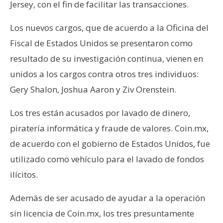
T
Jersey, con el fin de facilitar las transacciones.
e
m
Los nuevos cargos, que de acuerdo a la Oficina del
a
Fiscal de Estados Unidos se presentaron como
s
resultado de su investigación continua, vienen en
unidos a los cargos contra otros tres individuos:
R
Gery Shalon, Joshua Aaron y Ziv Orenstein.
e
c
Los tres están acusados por lavado de dinero,
u
piratería informática y fraude de valores. Coin.mx,
r
de acuerdo con el gobierno de Estados Unidos, fue
s
o
utilizado como vehículo para el lavado de fondos
s
ilícitos.
Además de ser acusado de ayudar a la operación
C
sin licencia de Coin.mx, los tres presuntamente
o