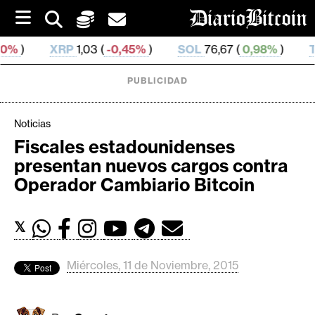
S
k
i
RP
1,03 (
-0,45%
)
SOL
76,67 (
0,98%
)
TRX
0,329 8
p
t
o
PUBLICIDAD
c
o
n
Noticias
t
Fiscales estadounidenses
e
C
presentan nuevos cargos contra
n
r
t
Operador Cambiario Bitcoin
i
p
𝕏
t
o
M
Miércoles, 11 de Noviembre, 2015
e
r