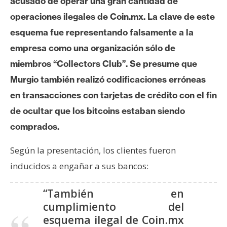
acusado de operar una gran cantidad de
e
operaciones ilegales de Coin.mx. La clave de este
r
esquema fue representando falsamente a la
e
u
empresa como una organización sólo de
m
miembros “Collectors Club”. Se presume que
Murgio también realizó codificaciones erróneas
I
en transacciones con tarjetas de crédito con el fin
A
de ocultar que los bitcoins estaban siendo
comprados.
A
Según la presentación, los clientes fueron
n
inducidos a engañar a sus bancos:
á
l
“También en
i
cumplimiento del
s
esquema ilegal de Coin.mx
i