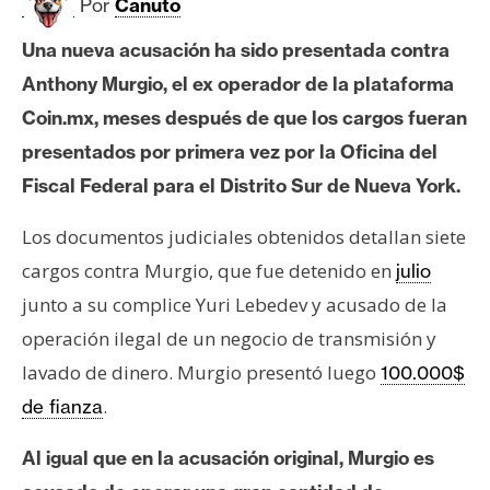
c
Por
Canuto
a
Una nueva acusación ha sido presentada contra
d
o
Anthony Murgio, el ex operador de la plataforma
s
Coin.mx, meses después de que los cargos fueran
presentados por primera vez por la Oficina del
Fiscal Federal para el Distrito Sur de Nueva York.
B
i
Los documentos judiciales obtenidos detallan siete
t
c
cargos contra Murgio, que fue detenido en
julio
o
junto a su complice Yuri Lebedev y acusado de la
i
operación ilegal de un negocio de transmisión y
n
lavado de dinero. Murgio presentó luego
100.000$
.
de fianza
E
t
Al igual que en la acusación original, Murgio es
h