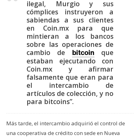
ilegal, Murgio y sus
s
cómplices instruyeron a
sabiendas a sus clientes
N
en Coin.mx para que
o
mintieran a los bancos
t
sobre las operaciones de
a
cambio de
que
bitcoin
s
estaban ejecutando con
d
Coin.mx y afirmar
e
falsamente que eran para
P
el intercambio de
r
artículos de colección, y no
e
para bitcoins”.
n
s
a
Más tarde, el intercambio adquirió el control de
una cooperativa de crédito con sede en Nueva