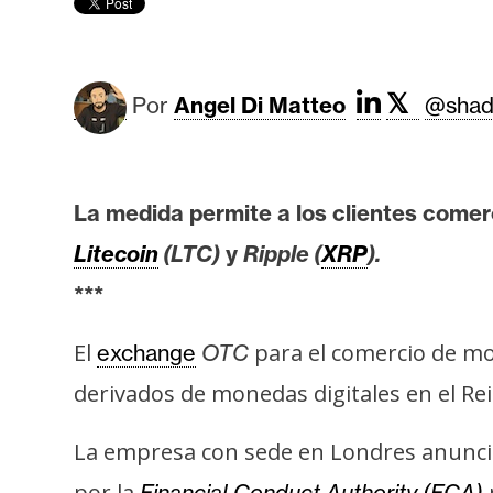
r
c
a
d
𝕏
Por
Angel Di Matteo
@shad
o
s
La medida permite a los clientes comer
B
Litecoin
(LTC)
y
Ripple (
XRP
).
i
t
***
c
o
El
para el comercio de mo
exchange
OTC
i
derivados de monedas digitales en el Re
n
La empresa con sede en Londres anunció e
E
por la
Financial Conduct Authority (FCA)