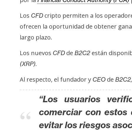
t
h
Los
cripto permiten a los operadore
CFD
e
ofrecen la oportunidad de obtener ganan
r
largo plazo.
e
u
Los nuevos
de
están disponi
CFD
B2C2
m
(XRP).
I
Al respecto, el fundador y
de
CEO
B2C2,
A
“Los usuarios verif
A
comerciar con estos 
n
á
evitar los riesgos aso
l