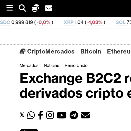
S
k
i
9 (
-0,0%
)
XRP
1,04 (
-1,03%
)
SOL
73,4 (
-0,42%
)
p
t
o
c
o
CriptoMercados
Bitcoin
Ethere
n
t
Mercados
Noticias
Reino Unido
C
e
Exchange B2C2 re
n
r
t
i
derivados cripto 
p
t
o
𝕏
M
e