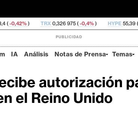
TRX
0,326 975 (
-0,4%
)
HYPE
55,39 (
-2,81%
)
PUBLICIDAD
um
IA
Análisis
Notas de Prensa
Temas
cibe autorización p
en el Reino Unido