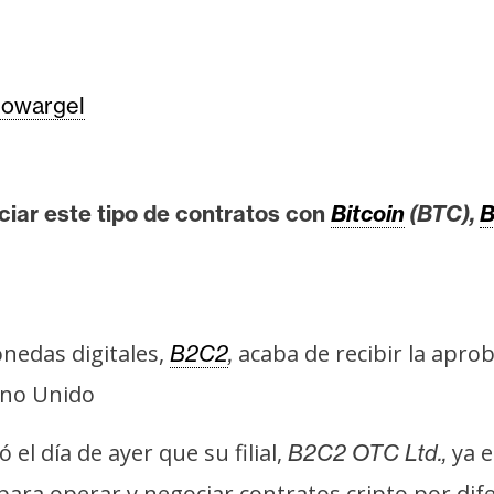
owargel
ciar este tipo de contratos con
Bitcoin
(BTC),
B
nedas digitales,
acaba de recibir la apro
B2C2
,
ino Unido
l día de ayer que su filial,
ya e
B2C2 OTC Ltd.,
para operar y negociar contratos cripto por di