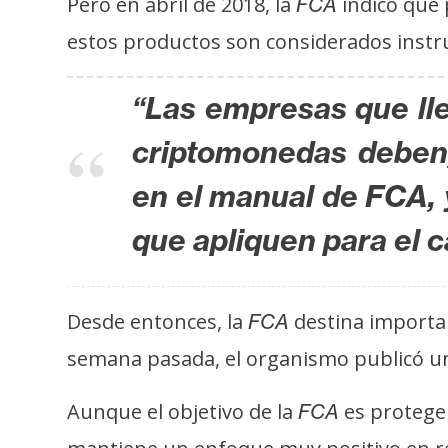
Pero en abril de 2018, la
indicó que 
FCA
s
estos productos son considerados instr
a
“Las empresas que lle
T
e
criptomonedas deben, 
m
en el manual de FCA, 
a
s
que apliquen para el c
R
e
Desde entonces, la
destina importan
FCA
c
semana pasada, el organismo publicó una
u
r
Aunque el objetivo de la
es proteger
FCA
s