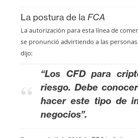
i
s
La postura de la
FCA
i
s
La autorización para esta línea de comer
se pronunció advirtiendo a las personas 
N
dijo:
o
t
“Los CFD para cript
a
s
riesgo. Debe conocer
d
hacer este tipo de 
e
P
negocios”.
r
e
n