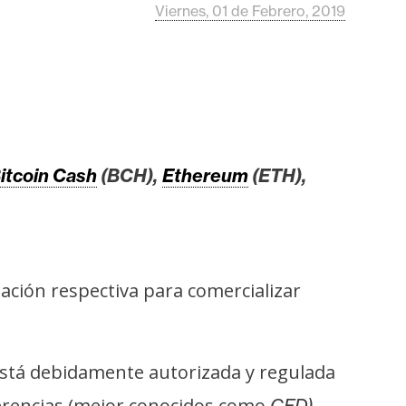
Viernes, 01 de Febrero, 2019
itcoin Cash
(BCH),
Ethereum
(ETH),
bación respectiva para comercializar
stá debidamente autorizada y regulada
ferencias (mejor conocidos como
CFD).