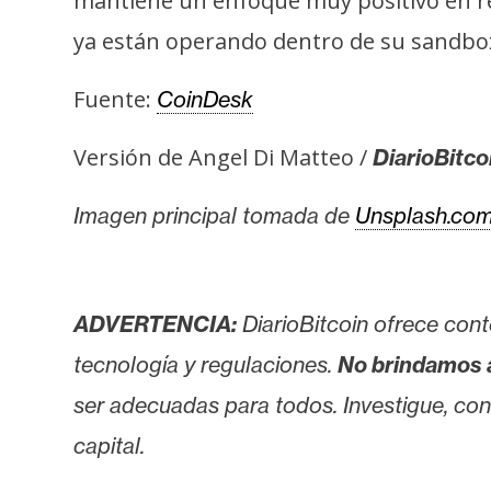
mantiene un enfoque muy positivo en rel
o
s
ya están operando dentro de su sandbox
Fuente:
CoinDesk
C
o
Versión de Angel Di Matteo /
DiarioBitco
n
t
Imagen principal tomada de
Unsplash.co
a
c
t
o
ADVERTENCIA:
DiarioBitcoin ofrece cont
y
tecnología y regulaciones.
No brindamos 
P
ser adecuadas para todos. Investigue, consu
u
b
capital.
l