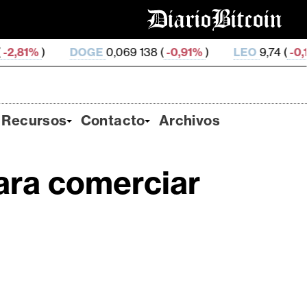
DOGE
0,069 138 (
-0,91%
)
LEO
9,74 (
-0,14%
)
ZE
Recursos
Contacto
Archivos
ara comerciar