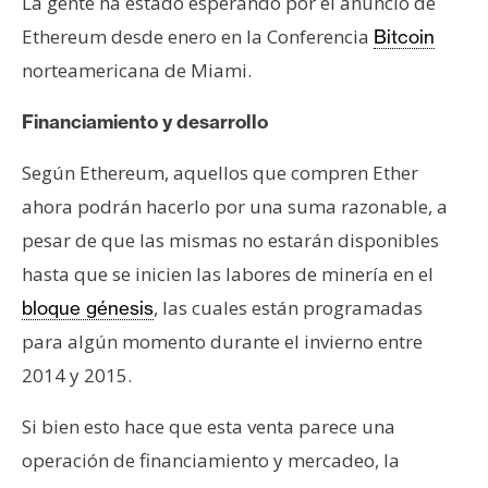
T
La gente ha estado esperando por el anuncio de
e
Ethereum desde enero en la Conferencia
Bitcoin
m
norteamericana de Miami.
a
s
Financiamiento y desarrollo
Según Ethereum, aquellos que compren Ether
R
ahora podrán hacerlo por una suma razonable, a
e
c
pesar de que las mismas no estarán disponibles
u
hasta que se inicien las labores de minería en el
r
, las cuales están programadas
bloque génesis
s
para algún momento durante el invierno entre
o
s
2014 y 2015.
Si bien esto hace que esta venta parece una
C
operación de financiamiento y mercadeo, la
o