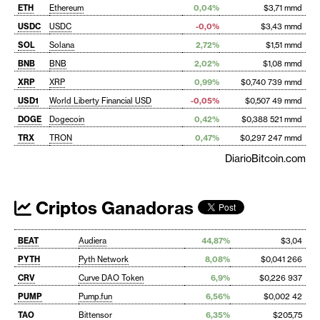
ETH
Ethereum
0,04%
$3,71 mmd
USDC
USDC
-0,0%
$3,43 mmd
SOL
Solana
2,72%
$1,51 mmd
BNB
BNB
2,02%
$1,08 mmd
XRP
XRP
0,99%
$0,740 739 mmd
USD1
World Liberty Financial USD
-0,05%
$0,507 49 mmd
DOGE
Dogecoin
0,42%
$0,388 521 mmd
TRX
TRON
0,47%
$0,297 247 mmd
DiarioBitcoin.com
Criptos Ganadoras
BEAT
Audiera
44,87%
$3,04
PYTH
Pyth Network
8,08%
$0,041 266
CRV
Curve DAO Token
6,9%
$0,226 937
PUMP
Pump.fun
6,56%
$0,002 42
TAO
Bittensor
6,35%
$205,75