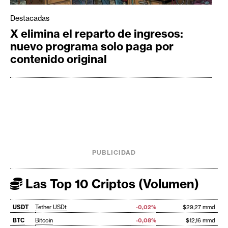
Destacadas
X elimina el reparto de ingresos:
nuevo programa solo paga por
contenido original
PUBLICIDAD
Las Top 10 Criptos (Volumen)
USDT
Tether USDt
-0,02%
$29,27 mmd
BTC
Bitcoin
-0,08%
$12,16 mmd