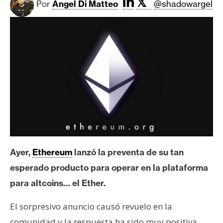
𝕏
c
Por
Angel Di Matteo
@shadowargel
a
d
o
s
B
i
t
c
o
i
Ayer,
Ethereum
lanzó la preventa de su tan
n
esperado producto para operar en la plataforma
para altcoins… el Ether.
E
El sorpresivo anuncio causó revuelo en la
t
h
comunidad y la respuesta ha sido muy positiva,