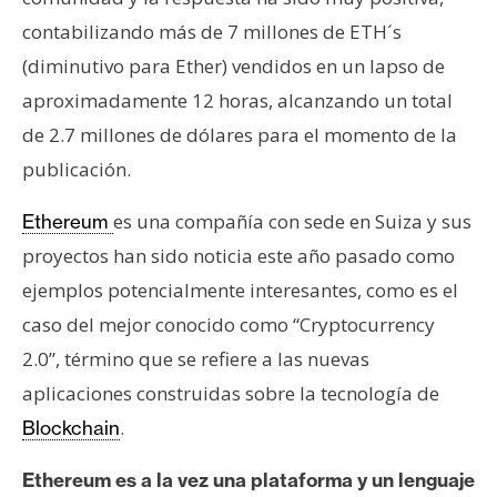
e
contabilizando más de 7 millones de ETH´s
r
(diminutivo para Ether) vendidos en un lapso de
e
aproximadamente 12 horas, alcanzando un total
u
m
de 2.7 millones de dólares para el momento de la
publicación.
I
es una compañía con sede en Suiza y sus
Ethereum
A
proyectos han sido noticia este año pasado como
ejemplos potencialmente interesantes, como es el
A
caso del mejor conocido como “Cryptocurrency
n
2.0”, término que se refiere a las nuevas
á
aplicaciones construidas sobre la tecnología de
l
i
.
Blockchain
s
i
Ethereum es a la vez una plataforma y un lenguaje