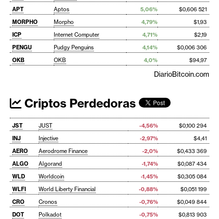
APT
Aptos
5,06%
$0,606 521
MORPHO
Morpho
4,79%
$1,93
ICP
Internet Computer
4,71%
$2,19
PENGU
Pudgy Penguins
4,14%
$0,006 306
OKB
OKB
4,0%
$94,97
DiarioBitcoin.com
Criptos Perdedoras
JST
JUST
-4,56%
$0,100 294
INJ
Injective
-2,97%
$4,41
AERO
Aerodrome Finance
-2,0%
$0,433 369
ALGO
Algorand
-1,74%
$0,087 434
WLD
Worldcoin
-1,45%
$0,305 084
WLFI
World Liberty Financial
-0,88%
$0,051 199
CRO
Cronos
-0,76%
$0,049 844
DOT
Polkadot
-0,75%
$0,813 903