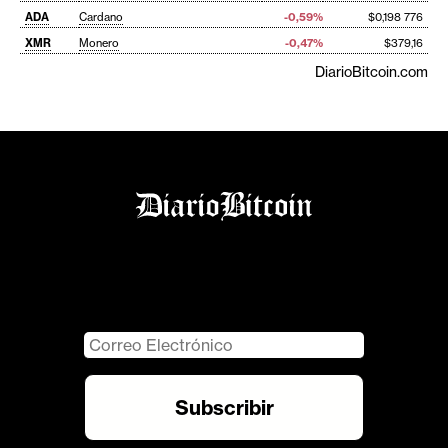
ADA
Cardano
-0,59%
$0,198 776
XMR
Monero
-0,47%
$379,16
DiarioBitcoin.com