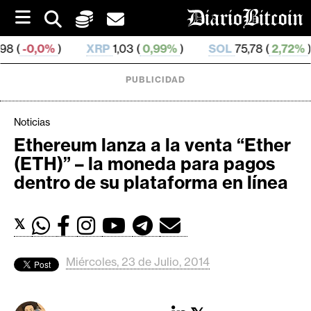
S
k
i
XRP
1,03 (
0,99%
)
SOL
75,78 (
2,72%
)
TRX
0,3
p
t
o
PUBLICIDAD
c
o
n
Noticias
t
Ethereum lanza a la venta “Ether
e
C
(ETH)” – la moneda para pagos
n
r
t
dentro de su plataforma en línea
i
p
𝕏
t
o
M
Miércoles, 23 de Julio, 2014
e
r