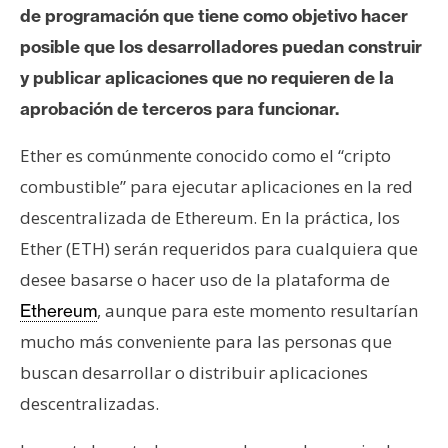
s
de programación que tiene como objetivo hacer
posible que los desarrolladores puedan construir
N
y publicar aplicaciones que no requieren de la
o
aprobación de terceros para funcionar.
t
a
Ether es comúnmente conocido como el “cripto
s
combustible” para ejecutar aplicaciones en la red
d
descentralizada de Ethereum. En la práctica, los
e
Ether (ETH) serán requeridos para cualquiera que
P
r
desee basarse o hacer uso de la plataforma de
e
, aunque para este momento resultarían
Ethereum
n
mucho más conveniente para las personas que
s
buscan desarrollar o distribuir aplicaciones
a
descentralizadas.