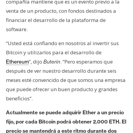
compañía mantiene que es un evento previo a la
n
venta de un producto, con fondos destinados a
t
a
financiar el desarrollo de la plataforma de
c
software.
t
o
“Usted está confiando en nosotros al invertir sus
y
Bitcoin y utilizarlos para el desarrollo de
P
”, dijo
. “Pero esperamos que
Ethereum
Buterin
u
después de ver nuestro desarrollo durante seis
b
l
meses esté convencido de que somos una empresa
i
que puede ofrecer un buen producto y grandes
c
beneficios”.
i
d
Actualmente se puede adquirir Ether a un precio
a
fijo, por cada Bitcoin podrá obtener 2.000 ETH. El
d
precio se mantendrá a este ritmo durante dos