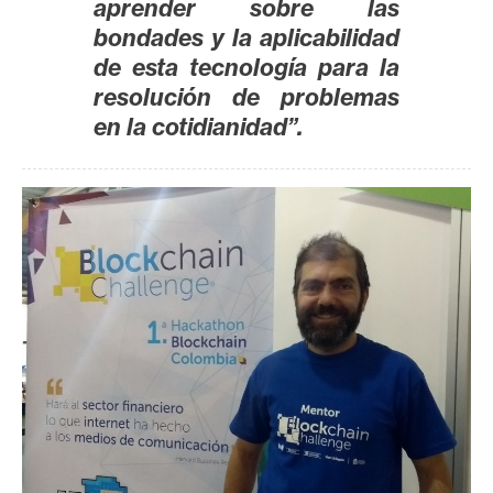
aprender sobre las
n
bondades y la aplicabilidad
t
de esta tecnología para la
a
resolución de problemas
c
en la cotidianidad”.
t
o
y
P
u
b
l
i
c
i
d
a
d