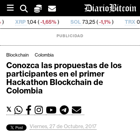
S
k
i
SOL
73,25 (
-1,1%
)
TRX
0,326 893 (
-0,36%
)
H
p
t
o
PUBLICIDAD
c
o
n
Blockchain
Colombia
t
Conozca las propuestas de los
e
C
participantes en el primer
n
r
t
Hackathon Blockchain de
i
Colombia
p
t
𝕏
o
M
e
Viernes, 27 de Octubre, 2017
r