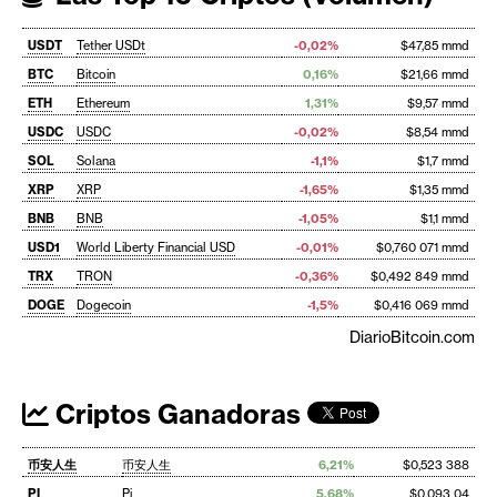
USDT
Tether USDt
-0,02%
$47,85 mmd
BTC
Bitcoin
0,16%
$21,66 mmd
ETH
Ethereum
1,31%
$9,57 mmd
USDC
USDC
-0,02%
$8,54 mmd
SOL
Solana
-1,1%
$1,7 mmd
XRP
XRP
-1,65%
$1,35 mmd
BNB
BNB
-1,05%
$1,1 mmd
USD1
World Liberty Financial USD
-0,01%
$0,760 071 mmd
TRX
TRON
-0,36%
$0,492 849 mmd
DOGE
Dogecoin
-1,5%
$0,416 069 mmd
DiarioBitcoin.com
Criptos Ganadoras
币安人生
币安人生
6,21%
$0,523 388
PI
Pi
5,68%
$0,093 04