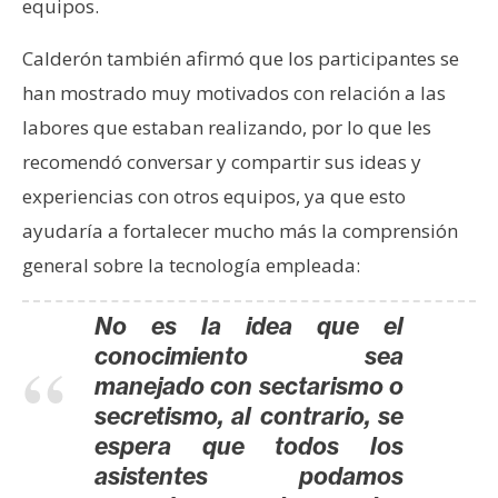
T
equipos.
e
m
Calderón también afirmó que los participantes se
a
han mostrado muy motivados con relación a las
s
labores que estaban realizando, por lo que les
recomendó conversar y compartir sus ideas y
R
experiencias con otros equipos, ya que esto
e
ayudaría a fortalecer mucho más la comprensión
c
general sobre la tecnología empleada:
u
r
No es la idea que el
s
conocimiento sea
o
s
manejado con sectarismo o
secretismo, al contrario, se
espera que todos los
C
asistentes podamos
o