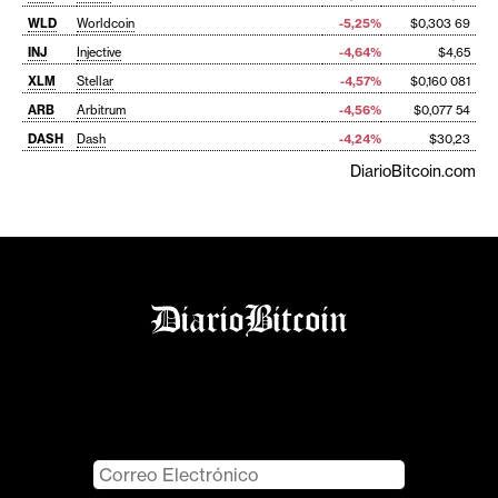
WLD
Worldcoin
-5,25%
$0,303 69
INJ
Injective
-4,64%
$4,65
XLM
Stellar
-4,57%
$0,160 081
ARB
Arbitrum
-4,56%
$0,077 54
DASH
Dash
-4,24%
$30,23
DiarioBitcoin.com