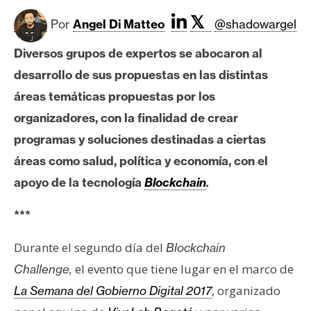
c
a
𝕏
Por
Angel Di Matteo
@shadowargel
d
o
Diversos grupos de expertos se abocaron al
s
desarrollo de sus propuestas en las distintas
áreas temáticas propuestas por los
organizadores, con la finalidad de crear
B
i
programas y soluciones destinadas a ciertas
t
áreas como salud, política y economía, con el
c
apoyo de la tecnología
Blockchain
.
o
i
***
n
Durante el segundo día del
Blockchain
el evento que tiene lugar en el marco de
Challenge,
E
t
, organizado
La Semana del Gobierno Digital 2017
h