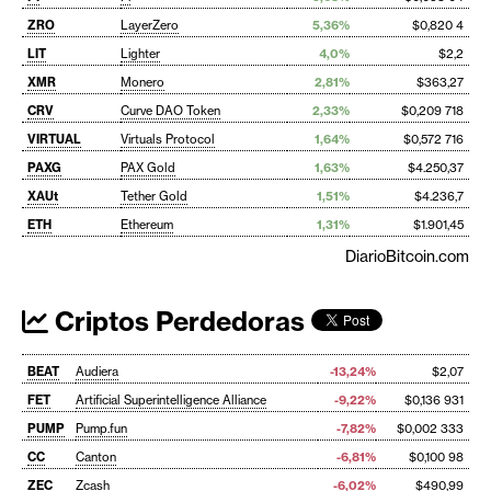
ZRO
LayerZero
5,36%
$0,820 4
LIT
Lighter
4,0%
$2,2
XMR
Monero
2,81%
$363,27
CRV
Curve DAO Token
2,33%
$0,209 718
VIRTUAL
Virtuals Protocol
1,64%
$0,572 716
PAXG
PAX Gold
1,63%
$4.250,37
XAUt
Tether Gold
1,51%
$4.236,7
ETH
Ethereum
1,31%
$1.901,45
DiarioBitcoin.com
Criptos Perdedoras
BEAT
Audiera
-13,24%
$2,07
FET
Artificial Superintelligence Alliance
-9,22%
$0,136 931
PUMP
Pump.fun
-7,82%
$0,002 333
CC
Canton
-6,81%
$0,100 98
ZEC
Zcash
-6,02%
$490,99