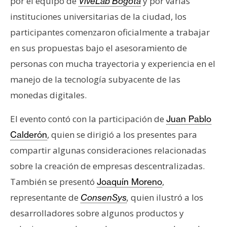
por el equipo de
y por varias
ViveLab Bogotá
e
instituciones universitarias de la ciudad, los
r
participantes comenzaron oficialmente a trabajar
e
u
en sus propuestas bajo el asesoramiento de
m
personas con mucha trayectoria y experiencia en el
manejo de la tecnología subyacente de las
monedas digitales.
I
A
El evento contó con la participación de
Juan Pablo
, quien se dirigió a los presentes para
Calderón
A
compartir algunas consideraciones relacionadas
n
sobre la creación de empresas descentralizadas.
á
l
También se presentó
,
Joaquín Moreno
i
representante de
quien ilustró a los
ConsenSys
,
s
desarrolladores sobre algunos productos y
i