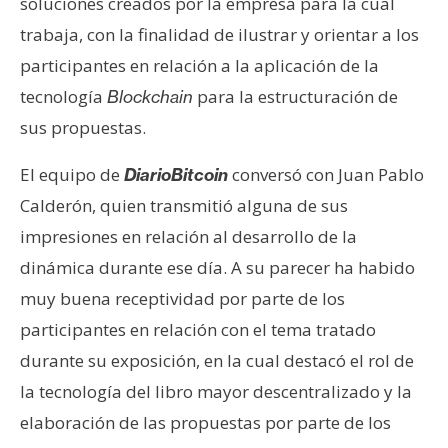
soluciones creados por la empresa para la cual
s
trabaja, con la finalidad de ilustrar y orientar a los
participantes en relación a la aplicación de la
N
tecnología
para la estructuración de
Blockchain
o
sus propuestas.
t
a
El equipo de
conversó con Juan Pablo
DiarioBitcoin
s
d
Calderón, quien transmitió alguna de sus
e
impresiones en relación al desarrollo de la
P
dinámica durante ese día. A su parecer ha habido
r
muy buena receptividad por parte de los
e
n
participantes en relación con el tema tratado
s
durante su exposición, en la cual destacó el rol de
a
la tecnología del libro mayor descentralizado y la
elaboración de las propuestas por parte de los