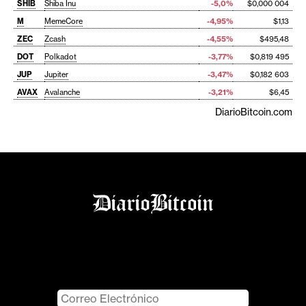
SHIB
Shiba Inu
-5,0%
$0,000 004
M
MemeCore
-4,95%
$1,13
ZEC
Zcash
-4,55%
$495,48
DOT
Polkadot
-3,77%
$0,819 495
JUP
Jupiter
-3,47%
$0,182 603
AVAX
Avalanche
-3,21%
$6,45
DiarioBitcoin.com