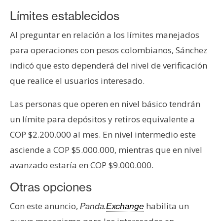
n
Límites establecidos
t
a
Al preguntar en relación a los límites manejados
c
para operaciones con pesos colombianos, Sánchez
t
indicó que esto dependerá del nivel de verificación
o
que realice el usuarios interesado.
y
P
Las personas que operen en nivel básico tendrán
u
b
un límite para depósitos y retiros equivalente a
l
COP $2.200.000 al mes. En nivel intermedio este
i
asciende a COP $5.000.000, mientras que en nivel
c
avanzado estaría en COP $9.000.000.
i
d
Otras opciones
a
d
Con este anuncio,
habilita un
Panda.
Exchange