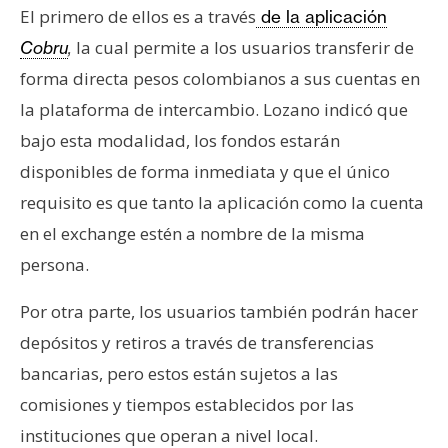
T
El primero de ellos es a través
de la aplicación
e
la cual permite a los usuarios transferir de
Cobru
,
m
a
forma directa pesos colombianos a sus cuentas en
s
la plataforma de intercambio. Lozano indicó que
bajo esta modalidad, los fondos estarán
R
disponibles de forma inmediata y que el único
e
requisito es que tanto la aplicación como la cuenta
c
en el exchange estén a nombre de la misma
u
persona.
r
s
Por otra parte, los usuarios también podrán hacer
o
depósitos y retiros a través de transferencias
s
bancarias, pero estos están sujetos a las
comisiones y tiempos establecidos por las
C
instituciones que operan a nivel local.
o