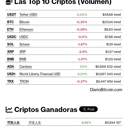
Las Top 10 Criptos (Volumen)
USDT
Tether USDt
0,02%
$45,68 mmd
BTC
Bitcoin
-0,35%
$20,04 mmd
ETH
Ethereum
-0,28%
$8,63 mmd
USDC
USDC
-0,0%
$7,98 mmd
SOL
Solana
-1,87%
$1,51 mmd
XRP
XRP
-2,9%
$1,37 mmd
BNB
BNB
-1,37%
$1,03 mmd
ADA
Cardano
7,0%
$0,669 632 mmd
USD1
World Liberty Financial USD
0,01%
$0,667 043 mmd
TRX
TRON
-0,37%
$0,447 654 mmd
DiarioBitcoin.com
Criptos Ganadoras
币安人生
币安人生
8,92%
$0,544 107