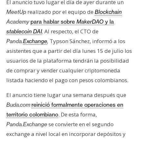
El anuncio tuvo lugar el día de ayer durante un
e
realizado por el equipo de
MeetUp
Blockchain
r
e
Academy
para hablar sobre
MakerDAO
y la
u
Al respecto, el CTO de
stablecoin DAI
.
m
Typson Sánchez, informó a los
Panda.
Exchange
,
asistentes que a partir del día lunes 15 de julio los
I
usuarios de la plataforma tendrán la posibilidad
A
de comprar y vender cualquier criptomoneda
listada haciendo el pago con pesos colombianos.
A
El anuncio tiene lugar una semana después que
n
á
Buda.com
reinició formalmente operaciones en
l
. De esta forma,
territorio colombiano
i
se convierte en el segundo
Panda.Exchange
s
exchange a nivel local en incorporar depósitos y
i