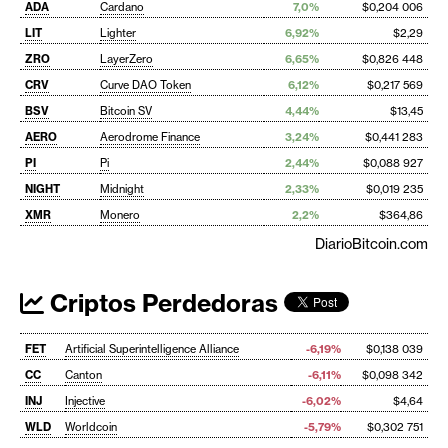
ADA
Cardano
7,0%
$0,204 006
LIT
Lighter
6,92%
$2,29
ZRO
LayerZero
6,65%
$0,826 448
CRV
Curve DAO Token
6,12%
$0,217 569
BSV
Bitcoin SV
4,44%
$13,45
AERO
Aerodrome Finance
3,24%
$0,441 283
PI
Pi
2,44%
$0,088 927
NIGHT
Midnight
2,33%
$0,019 235
XMR
Monero
2,2%
$364,86
DiarioBitcoin.com
Criptos Perdedoras
FET
Artificial Superintelligence Alliance
-6,19%
$0,138 039
CC
Canton
-6,11%
$0,098 342
INJ
Injective
-6,02%
$4,64
WLD
Worldcoin
-5,79%
$0,302 751