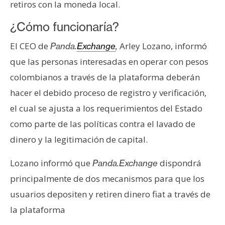
retiros con la moneda local.
s
¿Cómo funcionaría?
N
El CEO de
Arley Lozano, informó
Panda.
Exchange
,
o
que las personas interesadas en operar con pesos
t
colombianos a través de la plataforma deberán
a
s
hacer el debido proceso de registro y verificación,
d
el cual se ajusta a los requerimientos del Estado
e
como parte de las políticas contra el lavado de
P
dinero y la legitimación de capital.
r
e
Lozano informó que
dispondrá
Panda.Exchange
n
s
principalmente de dos mecanismos para que los
a
usuarios depositen y retiren dinero fiat a través de
la plataforma