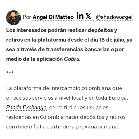
c
a
𝕏
d
Por
Angel Di Matteo
@shadowargel
o
Los interesados podrán realizar depósitos y
s
retiros en la plataforma desde el día 15 de julio, ya
sea a través de transferencias bancarias o por
B
medio de la aplicación
Cobru.
i
t
***
c
o
La plataforma de intercambio colombiana que
i
ofrece sus servicios a nivel local y en toda Europa,
n
permitirá a los usuarios
Panda.Exchange
,
residentes en Colombia hacer depósitos y retiros
E
con dinero fiat a partir de la próxima semana.
t
h