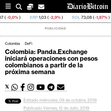
S
k
i
XRP
1,03 (
-2,9%
)
SOL
73,08 (
-1,87%
)
TRX
0,3
p
t
o
PUBLICIDAD
c
o
n
Colombia
DeFi
t
Colombia: Panda.Exchange
e
C
iniciará operaciones con pesos
n
r
t
colombianos a partir de la
i
próxima semana
p
t
𝕏
o
M
e
Editado miércoles, 09 de octubre, 2019
r
Publicado Viernes, 12 de Julio, 2019