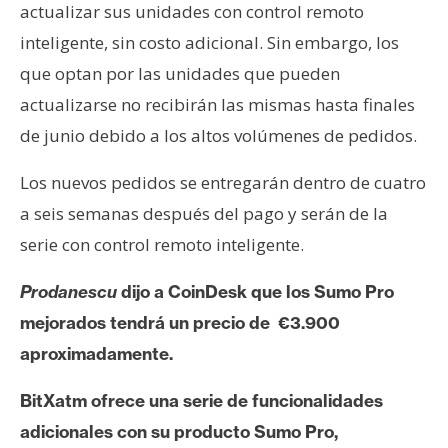
T
actualizar sus unidades con control remoto
e
inteligente, sin costo adicional. Sin embargo, los
m
que optan por las unidades que pueden
a
s
actualizarse no recibirán las mismas hasta finales
de junio debido a los altos volúmenes de pedidos.
R
Los nuevos pedidos se entregarán dentro de cuatro
e
a seis semanas después del pago y serán de la
c
u
serie con control remoto inteligente.
r
Prodanescu
dijo a CoinDesk que los Sumo Pro
s
o
mejorados tendrá un precio de €3.900
s
aproximadamente.
BitXatm ofrece una serie de funcionalidades
C
adicionales con su producto Sumo Pro,
o