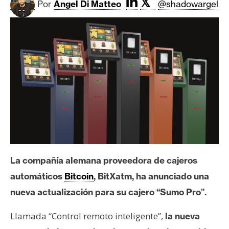
𝕏
c
Por
Angel Di Matteo
@shadowargel
a
d
o
s
B
i
t
c
o
i
La compañía alemana proveedora de cajeros
n
automáticos
Bitcoin
, BitXatm, ha anunciado una
nueva actualización para su cajero “Sumo Pro”.
E
t
Llamada “Control remoto inteligente”,
la nueva
h