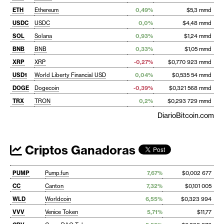
ETH
Ethereum
0,49%
$5,3 mmd
USDC
USDC
0,0%
$4,48 mmd
SOL
Solana
0,93%
$1,24 mmd
BNB
BNB
0,33%
$1,05 mmd
XRP
XRP
-0,27%
$0,770 923 mmd
USD1
World Liberty Financial USD
0,04%
$0,535 54 mmd
DOGE
Dogecoin
-0,39%
$0,321 568 mmd
TRX
TRON
0,2%
$0,293 729 mmd
DiarioBitcoin.com
Criptos Ganadoras
PUMP
Pump.fun
7,67%
$0,002 677
CC
Canton
7,32%
$0,101 005
WLD
Worldcoin
6,55%
$0,323 994
VVV
Venice Token
5,71%
$11,77