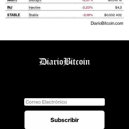
INJ
Injective
-2,23%
$4,3
STABLE
Stable
-2,18%
$0,032 432
DiarioBitcoin.com