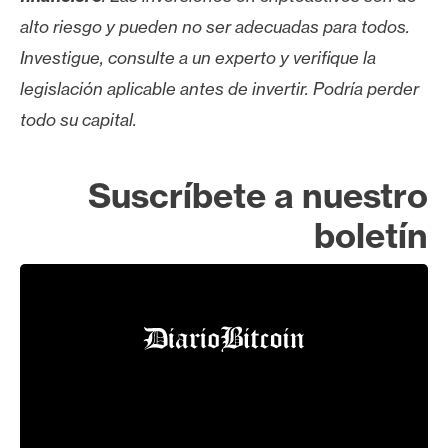
n
alto riesgo y pueden no ser adecuadas para todos.
t
Investigue, consulte a un experto y verifique la
a
legislación aplicable antes de invertir. Podría perder
c
t
todo su capital.
o
y
Suscríbete a nuestro
P
u
boletín
b
l
i
c
i
d
a
d