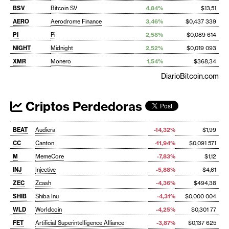
BSV
Bitcoin SV
4,84%
$13,51
AERO
Aerodrome Finance
3,46%
$0,437 339
PI
Pi
2,58%
$0,089 614
NIGHT
Midnight
2,52%
$0,019 093
XMR
Monero
1,54%
$368,34
DiarioBitcoin.com
Criptos Perdedoras
BEAT
Audiera
-14,32%
$1,99
CC
Canton
-11,94%
$0,091 571
M
MemeCore
-7,83%
$1,12
INJ
Injective
-5,88%
$4,61
ZEC
Zcash
-4,36%
$494,38
SHIB
Shiba Inu
-4,31%
$0,000 004
WLD
Worldcoin
-4,25%
$0,301 77
FET
Artificial Superintelligence Alliance
-3,87%
$0,137 625