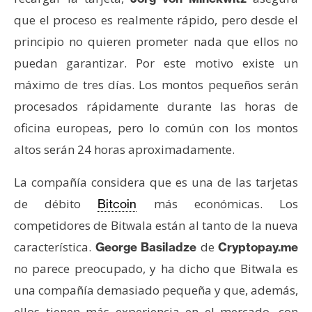
s
que el proceso es realmente rápido, pero desde el
principio no quieren prometer nada que ellos no
N
puedan garantizar. Por este motivo existe un
o
máximo de tres días. Los montos pequeños serán
t
procesados rápidamente durante las horas de
a
s
oficina europeas, pero lo común con los montos
d
altos serán 24 horas aproximadamente.
e
P
La compañía considera que es una de las tarjetas
r
de débito
más económicas. Los
Bitcoin
e
competidores de Bitwala están al tanto de la nueva
n
s
característica.
de
George Basiladze
Cryptopay.me
a
no parece preocupado, y ha dicho que Bitwala es
una compañía demasiado pequeña y que, además,
ellos tienen más experiencia en el mercado, con