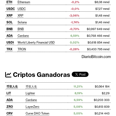
ETH
Ethereum
-0,2%
$8,08 mmd
USDC
USDC
-0,0%
$7,27 mmd
XRP
XRP
-3,06%
$1,48 mmd
SOL
Solana
-1,74%
$1,46 mmd
BNB
BNB
-0,73%
$0,997 649 mmd
ADA
Cardano
6,59%
$0,768 466 mmd
USD1
World Liberty Financial USD
0,02%
$0,618 854 mmd
TRX
TRON
-0,28%
$0,433 795 mmd
DiarioBitcoin.com
Criptos Ganadoras
币安人生
币安人生
11,21%
$0,564 184
LIT
Lighter
8,19%
$2,29
ADA
Cardano
6,59%
$0,203 303
ZRO
LayerZero
5,08%
$0,813 839
CRV
Curve DAO Token
5,05%
$0,214 443