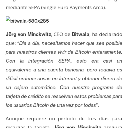
e
mediante SEPA (Single Euro Payments Area).
r
e
u
m
, CEO de
, ha declarado
Jörg von Minckwitz
Bitwala
que: “
Día a día, necesitamos hacer que sea posible
para nuestros clientes vivir de Bitcoin enteramente.
I
A
Con la integración SEPA, esto era casi un
equivalente a una cuenta bancaria, pero todavía es
difícil ordenar cosas en Internet y obtener dinero de
A
un cajero automático. Con nuestro programa de
n
á
tarjeta de crédito se resuelven estos problemas para
l
”.
los usuarios Bitcoin de una vez por todas
i
s
Aunque requiere un período de tres días para
i
recargar la tarjeta,
asegura
Jörg von Minckwitz