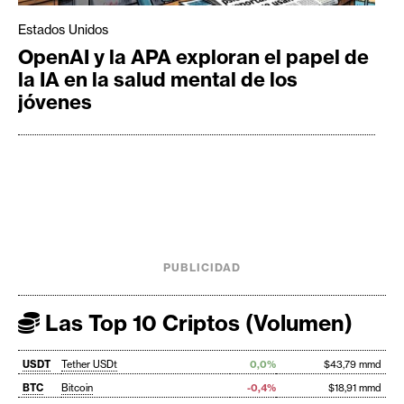
Estados Unidos
OpenAI y la APA exploran el papel de
la IA en la salud mental de los
jóvenes
PUBLICIDAD
Las Top 10 Criptos (Volumen)
USDT
Tether USDt
0,0%
$43,79 mmd
BTC
Bitcoin
-0,4%
$18,91 mmd