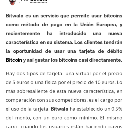
c
a
d
Bitwala es un servicio que permite usar bitcoins
o
como método de pago en la Unión Europea, y
s
recientemente ha introducido una nueva
característica en su sistema. Los clientes tendrán
B
la oportunidad de usar una tarjeta de débito
i
Bitcoin
y así gastar los bitcoins casi directamente.
t
c
Hay dos tipos de tarjeta: una virtual por el precio
o
de 5 euros o una física por el precio de 10 euros. Lo
i
más sobresaliente de esta nueva característica, en
n
comparación con sus competidores, es el cargo por
el uso de la tarjeta.
ha establecido un 0.5%
Bitwala
E
del monto, con un euro como mínimo. El mismo
t
h
cargo cuando los usuarios están haciendo pagos