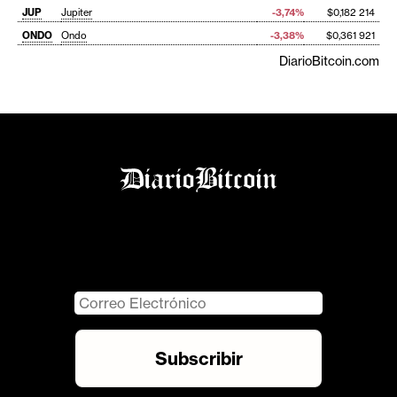
JUP
Jupiter
-3,74%
$0,182 214
ONDO
Ondo
-3,38%
$0,361 921
DiarioBitcoin.com