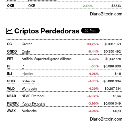
OKB
OKB
2,54%
$88,13
DiarioBitcoin.com
Criptos Perdedoras
CC
Canton
-13,25%
$0,087 921
ONDO
Ondo
-6,44%
$0,350 492
FET
Artificial Superintelligence Alliance
-5,33%
$0,132 575
PI
Pi
-5,1%
$0,086 806
INJ
Injective
-4,98%
$4,5
SHIB
Shiba Inu
-4,51%
$0,000 004
WLD
Worldcoin
-4,29%
$0,297 314
NEAR
NEAR Protocol
-4,02%
$1,64
PENGU
Pudgy Penguins
-3,96%
$0,006 049
AVAX
Avalanche
-3,94%
$6,41
DiarioBitcoin.com