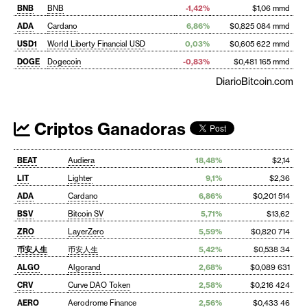
BNB
BNB
-1,42%
$1,06 mmd
ADA
Cardano
6,86%
$0,825 084 mmd
USD1
World Liberty Financial USD
0,03%
$0,605 622 mmd
DOGE
Dogecoin
-0,83%
$0,481 165 mmd
DiarioBitcoin.com
Criptos Ganadoras
BEAT
Audiera
18,48%
$2,14
LIT
Lighter
9,1%
$2,36
ADA
Cardano
6,86%
$0,201 514
BSV
Bitcoin SV
5,71%
$13,62
ZRO
LayerZero
5,59%
$0,820 714
币安人生
币安人生
5,42%
$0,538 34
ALGO
Algorand
2,68%
$0,089 631
CRV
Curve DAO Token
2,58%
$0,216 424
AERO
Aerodrome Finance
2,56%
$0,433 46