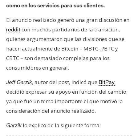
e
como en los servicios para sus clientes.
r
El anuncio realizado generó una gran discusión en
e
u
con muchos partidarios de la transición,
reddit
m
quienes argumentaron que las divisiones que se
hacen actualmente de Bitcoin – MBTC , ?BTC y
I
CBTC – son demasiado complejas para los
A
consumidores en general.
, autor del post, indicó que
Jeff Garzik
BitPay
A
decidió expresar su apoyo en función del cambio,
n
ya que fue un tema importante el que motivó la
á
l
consideración del anuncio realizado.
i
lo explicó de la siguiente forma:
s
Garzik
i