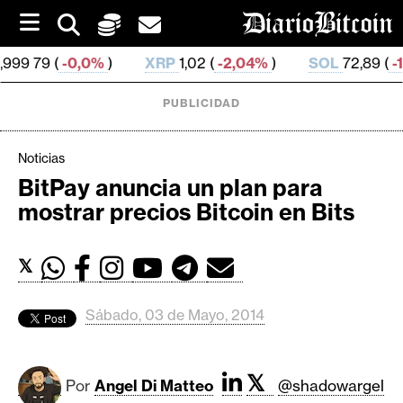
S
k
i
,0%
)
XRP
1,02 (
-2,04%
)
SOL
72,89 (
-1,35%
)
p
t
o
PUBLICIDAD
c
o
n
Noticias
t
BitPay anuncia un plan para
e
C
mostrar precios Bitcoin en Bits
n
r
t
i
𝕏
p
t
o
Sábado, 03 de Mayo, 2014
M
e
𝕏
r
Por
Angel Di Matteo
@shadowargel