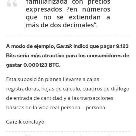
familiarizada con precios
n
expresados ?en números
t
que no se extiendan a
a
más de dos decimales”.
c
t
o
A modo de ejemplo,
Garzik
indicó que pagar 9.123
y
Bits sería más atractivo para los consumidores de
P
gastar 0.009123 BTC.
u
b
Esta suposición planea llevarse a cajas
l
i
registradoras, hojas de cálculo, cuadros de diálogo
c
de entrada de cantidad y a las transacciones
i
básicas de la vida real persona – persona.
d
a
Garzik concluyó:
d