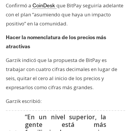
T
Confirmó a
que BitPay seguiría adelante
CoinDesk
e
con el plan “asumiendo que haya un impacto
m
a
positivo” en la comunidad.
s
Hacer la nomenclatura de los precios más
atractivas
R
e
Garzik indicó que la propuesta de BitPay es
c
trabajar con cuatro cifras decimales en lugar de
u
seis, quitar el cero al inicio de los precios y
r
s
expresarlos como cifras más grandes.
o
s
Garzik escribió:
“En un nivel superior, la
C
gente está más
o