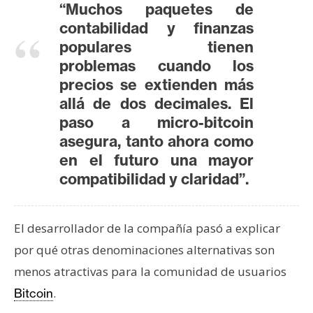
s
“Muchos paquetes de
contabilidad y finanzas
populares tienen
N
problemas cuando los
o
precios se extienden más
t
allá de dos decimales. El
a
paso a micro-bitcoin
s
asegura, tanto ahora como
d
en el futuro una mayor
e
P
compatibilidad y claridad”.
r
e
El desarrollador de la compañía pasó a explicar
n
s
por qué otras denominaciones alternativas son
a
menos atractivas para la comunidad de usuarios
.
Bitcoin