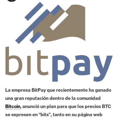
c
a
d
o
s
B
i
t
c
o
i
n
La empresa BitPay que recientemente ha ganado
una gran reputación dentro de la comunidad
E
Bitcoin
, anunció un plan para que los precios BTC
t
se expresen en “bits”, tanto en su página web
h