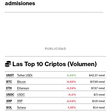
admisiones
PUBLICIDAD
Las Top 10 Criptos (Volumen)
USDT
Tether USDt
0,02%
$42,37 mmd
BTC
Bitcoin
-0,63%
$17,95 mmd
ETH
Ethereum
-0,24%
$7,67 mmd
USDC
USDC
-0,0%
$7,1 mmd
XRP
XRP
-2,04%
$1,51 mmd
SOL
Solana
-1,35%
$1,4 mmd