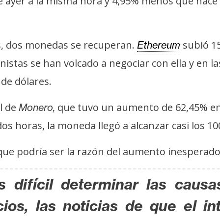
e ayer a la misma hora y 4,95% menos que hac
s, dos monedas se recuperan.
subió 15
Ethereum
onistas se han volcado a negociar con ella y en 
 de dólares.
l de
que tuvo un aumento de 62,45% en 
Monero,
os horas, la moneda llegó a alcanzar casi los 10
 que podría ser la razón del aumento inesperad
difícil determinar las causa
cios, las noticias de que el i