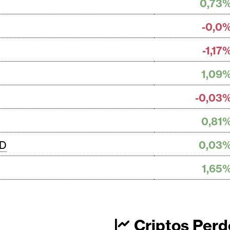
0,73
-0,0
-1,17
1,09
-0,03
0,81
SD
0,03
1,65
Criptos Perd