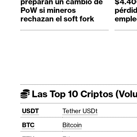
preparan un cambio de
$4.40
i
PoW si mineros
pérdi
c
rechazan el soft fork
emple
i
d
a
d
Las Top 10 Criptos (Vo
USDT
Tether USDt
BTC
Bitcoin