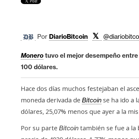
r
c
a
d
o
𝕏
Por
DiarioBitcoin
@diariobitco
s
Monero
tuvo el mejor desempeño entre l
B
100 dólares.
i
t
Hace dos días muchos festejaban el asc
c
o
moneda derivada de
se ha ido a 
Bitcoin
i
dólares, 25,07% menos que ayer a la mis
n
Por su parte
también se fue a la
Bitcoin
E