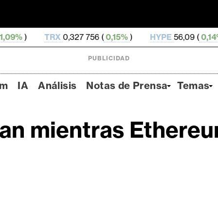
TRX
0,327 756 (
0,15%
)
HYPE
56,09 (
0,14%
)
DOG
PUBLICIDAD
um
IA
Análisis
Notas de Prensa
Temas
jan mientras Ethere