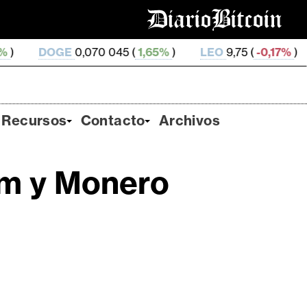
E
0,070 045 (
1,65%
)
LEO
9,75 (
-0,17%
)
ZEC
509,6
Recursos
Contacto
Archivos
um y Monero