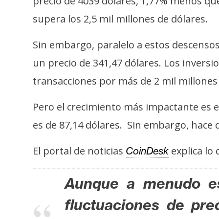
precio de 4039 dólares, 1,77% menos qu
t
supera los 2,5 mil millones de dólares.
h
e
Sin embargo, paralelo a estos descenso
r
un precio de 341,47 dólares. Los inversi
e
u
transacciones por más de 2 mil millones
m
Pero el crecimiento más impactante es e
I
es de 87,14 dólares. Sin embargo, hace d
A
El portal de noticias
explica lo
CoinDesk
A
Aunque a menudo es 
n
á
fluctuaciones de pre
l