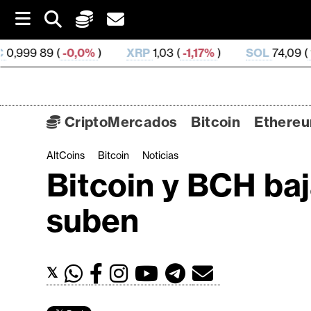
S
k
i
0,0%
)
XRP
1,03 (
-1,17%
)
SOL
74,09 (
1,09%
)
p
t
o
c
o
CriptoMercados
Bitcoin
Ethere
n
t
AltCoins
Bitcoin
Noticias
C
e
Bitcoin y BCH ba
n
r
t
i
suben
p
t
o
𝕏
M
e