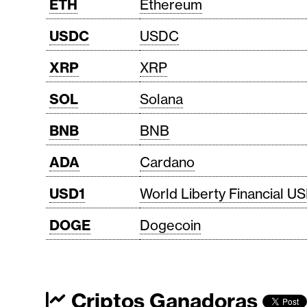
ETH
Ethereum
USDC
USDC
XRP
XRP
SOL
Solana
BNB
BNB
ADA
Cardano
USD1
World Liberty Financial U
DOGE
Dogecoin
Criptos Ganadoras