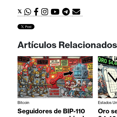
o
s
𝕏
C
o
n
Artículos Relacionados
t
a
c
t
o
y
P
u
Bitcoin
Estados Un
b
Seguidores de BIP-110
Oro se
l