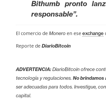
Bithumb pronto lan
i
s
responsable”.
i
s
El comercio de
en ese
Monero
exchange
N
o
Reporte de
DiarioBitcoin
t
a
s
ADVERTENCIA:
DiarioBitcoin ofrece cont
d
e
tecnología y regulaciones.
No brindamos 
P
ser adecuadas para todos. Investigue, consu
r
capital.
e
n