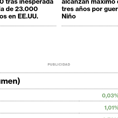
0 tras inesperada
alcanzan máximo 
da de 23.000
tres años por guer
os en EE.UU.
Niño
PUBLICIDAD
lumen)
0,03
1,01