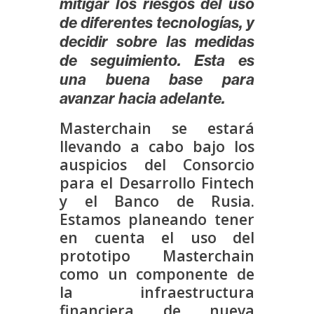
mitigar los riesgos del uso
n
de diferentes tecnologías, y
t
decidir sobre las medidas
a
de seguimiento. Esta es
c
una buena base para
t
avanzar hacia adelante.
o
y
Masterchain se estará
P
llevando a cabo bajo los
u
auspicios del Consorcio
b
para el Desarrollo Fintech
l
y el Banco de Rusia.
i
Estamos planeando tener
c
en cuenta el uso del
i
prototipo Masterchain
d
como un componente de
a
la infraestructura
d
financiera de nueva