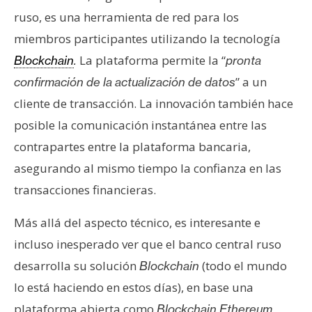
s
ruso, es una herramienta de red para los
miembros participantes utilizando la tecnología
N
La plataforma permite la “
Blockchain
.
pronta
o
” a un
confirmación de la actualización de datos
t
cliente de transacción. La innovación también hace
a
s
posible la comunicación instantánea entre las
d
contrapartes entre la plataforma bancaria,
e
asegurando al mismo tiempo la confianza en las
P
transacciones financieras.
r
e
Más allá del aspecto técnico, es interesante e
n
incluso inesperado ver que el banco central ruso
s
a
desarrolla su solución
(todo el mundo
Blockchain
lo está haciendo en estos días), en base una
plataforma abierta como
Blockchain Ethereum.