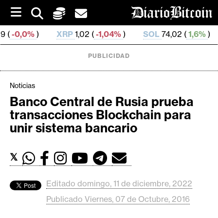
S
k
i
XRP
1,02 (
-1,04%
)
SOL
74,02 (
1,6%
)
TRX
0,327
p
t
o
PUBLICIDAD
c
o
n
Noticias
t
Banco Central de Rusia prueba
e
C
transacciones Blockchain para
n
r
t
unir sistema bancario
i
p
𝕏
t
o
M
Editado domingo, 11 de diciembre, 2022
e
Publicado Viernes, 07 de Octubre, 2016
r