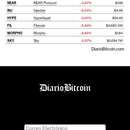
NEAR
NEAR Protocol
-3,67%
$1,59
INJ
Injective
-3,04%
$4,48
HYPE
Hyperliquid
-3,01%
$54,49
FIL
Filecoin
-2,94%
$0,680 391
MORPHO
Morpho
-2,83%
$1,84
SKY
Sky
-2,57%
$0,054 741
DiarioBitcoin.com