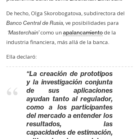
T
e
De hecho, Olga Skorobogatova, subdirectora del
m
, ve posibilidades para
Banco Central de Rusia
a
s
como un
de la
‘Masterchain’
apalancamiento
industria financiera, más allá de la banca.
R
Ella declaró:
e
c
“La creación de prototipos
u
y la investigación conjunta
r
de sus aplicaciones
s
ayudan tanto al regulador,
o
como a los participantes
s
del mercado a entender los
resultados, las
C
capacidades de estimación,
o