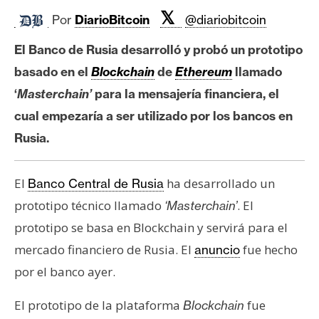
c
𝕏
a
Por
DiarioBitcoin
@diariobitcoin
d
El Banco de Rusia desarrolló y probó un prototipo
o
basado en el
Blockchain
de
Ethereum
llamado
s
‘
Masterchain’
para la mensajería financiera, el
cual empezaría a ser utilizado por los bancos en
B
Rusia.
i
t
c
El
ha desarrollado un
Banco Central de Rusia
o
prototipo técnico llamado
. El
‘Masterchain’
i
prototipo se basa en Blockchain y servirá para el
n
mercado financiero de Rusia. El
fue hecho
anuncio
por el banco ayer.
E
t
El prototipo de la plataforma
fue
Blockchain
h