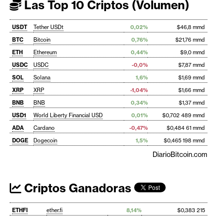
Las Top 10 Criptos (Volumen)
USDT
Tether USDt
0,02%
$46,8 mmd
BTC
Bitcoin
0,76%
$21,76 mmd
ETH
Ethereum
0,44%
$9,0 mmd
USDC
USDC
-0,0%
$7,87 mmd
SOL
Solana
1,6%
$1,69 mmd
XRP
XRP
-1,04%
$1,66 mmd
BNB
BNB
0,34%
$1,37 mmd
USD1
World Liberty Financial USD
0,01%
$0,702 489 mmd
ADA
Cardano
-0,47%
$0,484 61 mmd
DOGE
Dogecoin
1,5%
$0,465 198 mmd
DiarioBitcoin.com
Criptos Ganadoras
ETHFI
ether.fi
8,14%
$0,383 215