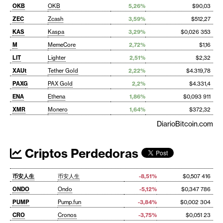
OKB
OKB
5,26%
$90,03
ZEC
Zcash
3,59%
$512,27
KAS
Kaspa
3,29%
$0,026 353
M
MemeCore
2,72%
$1,16
LIT
Lighter
2,51%
$2,32
XAUt
Tether Gold
2,22%
$4.319,78
PAXG
PAX Gold
2,2%
$4.331,4
ENA
Ethena
1,86%
$0,093 911
XMR
Monero
1,64%
$372,32
DiarioBitcoin.com
Criptos Perdedoras
币安人生
币安人生
-8,51%
$0,507 416
ONDO
Ondo
-5,12%
$0,347 786
PUMP
Pump.fun
-3,84%
$0,002 304
CRO
Cronos
-3,75%
$0,051 23