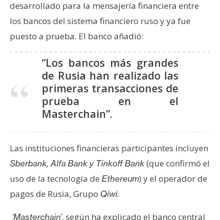
desarrollado para la mensajería financiera entre
e
los bancos del sistema financiero ruso y ya fue
r
e
puesto a prueba. El banco añadió:
u
m
“Los bancos más grandes
de Rusia han realizado las
primeras transacciones de
I
prueba en el
A
Masterchain”.
A
Las instituciones financieras participantes incluyen
n
á
(que confirmó el
Sberbank, Alfa Bank y Tinkoff Bank
l
uso de la tecnología de
) y el operador de
Ethereum
i
pagos de Rusia, Grupo
Qiwi.
s
i
, según ha explicado el banco central
‘Masterchain’