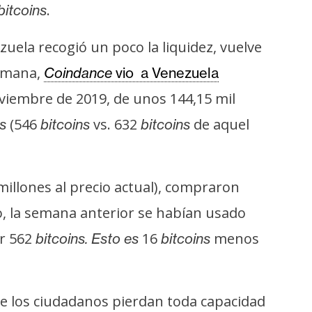
.
bitcoins
uela recogió un poco la liquidez, vuelve
semana,
Coindance
vio a Venezuela
viembre de 2019, de unos 144,15 mil
(546
vs. 632
de aquel
ns
bitcoins
bitcoins
millones al precio actual), compraron
o, la semana anterior se habían usado
ar 562
16
menos
bitcoins. Esto es
bitcoins
ue los ciudadanos pierdan toda capacidad