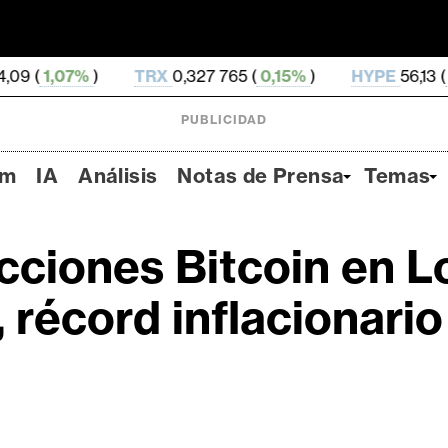
TRX
0,327 765 (
0,15%
)
HYPE
56,13 (
0,32%
)
PUBLICIDAD
um
IA
Análisis
Notas de Prensa
Temas
ciones Bitcoin en Lo
, récord inflacionari