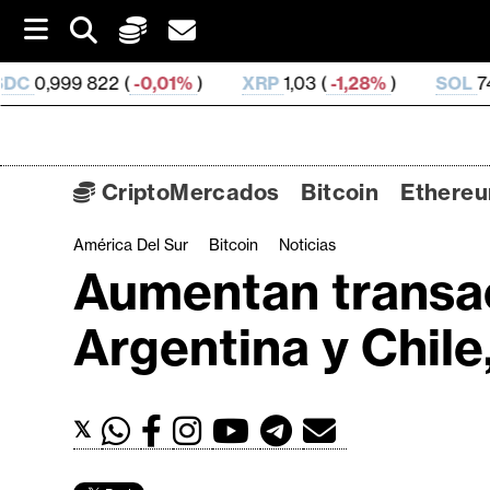
S
k
i
2 (
-0,01%
)
XRP
1,03 (
-1,28%
)
SOL
74,09 (
1,07%
)
p
t
o
c
o
CriptoMercados
Bitcoin
Ethere
n
t
América Del Sur
Bitcoin
Noticias
C
e
Aumentan transac
n
r
t
i
Argentina y Chile
p
t
o
𝕏
M
e