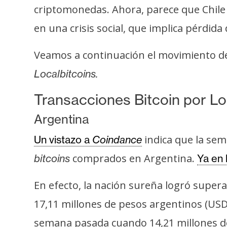
criptomonedas. Ahora, parece que Chile
t
h
en una crisis social, que implica pérdida
e
r
Veamos a continuación el movimiento de
e
Localbitcoins.
u
m
Transacciones Bitcoin por Lo
Argentina
I
indica que la sem
Un vistazo a
Coindance
A
comprados en Argentina.
bitcoins
Ya en 
A
En efecto, la nación sureña logró super
n
17,11 millones de pesos argentinos (US
á
l
semana pasada cuando 14,21 millones 