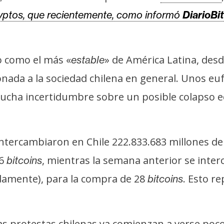
yptos, que recientemente, como informó
DiarioBi
o como el más «
» de América Latina, desd
estable
onada a la sociedad chilena en general. Unos eu
 mucha incertidumbre sobre un posible colapso
intercambiaron en Chile 222.833.683 millones de
36
, mientras la semana anterior se inte
bitcoins
damente), para la compra de 28
. Esto r
bitcoins
s protestas chilenas ya comienzan a verse poco