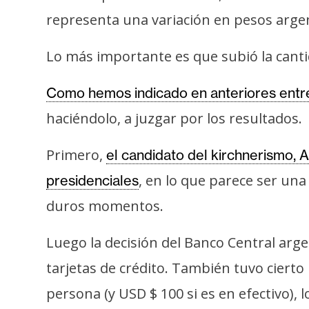
i
representa una variación en pesos argen
s
i
Lo más importante es que subió la cantid
s
Como hemos indicado en anteriores entr
N
haciéndolo, a juzgar por los resultados.
o
t
Primero,
el candidato del kirchnerismo, 
a
, en lo que parece ser un
presidenciales
s
duros momentos.
d
e
Luego la decisión del Banco Central arg
P
r
tarjetas de crédito. También tuvo cierto
e
persona (y USD $ 100 si es en efectivo),
n