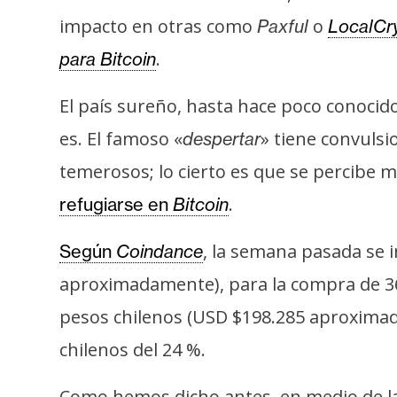
o
impacto en otras como
o
Paxful
LocalCr
s
.
para Bitcoin
C
El país sureño, hasta hace poco conocid
o
es. El famoso «
» tiene convulsi
despertar
n
t
temerosos; lo cierto es que se percibe
a
.
refugiarse en
Bitcoin
c
t
, la semana pasada se 
Según
Coindance
o
aproximadamente), para la compra de 
y
P
pesos chilenos (USD $198.285 aproxima
u
chilenos del 24 %.
b
l
Como hemos dicho antes, en medio de la