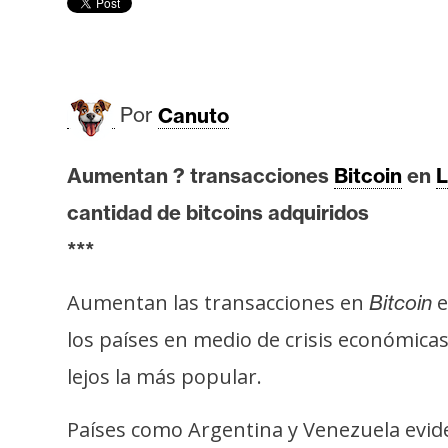
r
c
a
d
o
Por
Canuto
s
Aumentan ? transacciones
Bitcoin
en
L
B
cantidad de bitcoins adquiridos
i
***
t
c
Aumentan las transacciones en
e
Bitcoin
o
los países en medio de crisis económica
i
n
lejos la más popular.
Países como Argentina y Venezuela evide
E