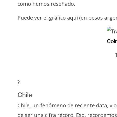
s
como hemos reseñado.
a
Puede ver el gráfico aquí (en pesos arge
T
e
m
a
s
R
?
e
c
Chile
u
r
Chile, un fenómeno de reciente data, vi
s
de ser una cifra récord. Eso, recordemos