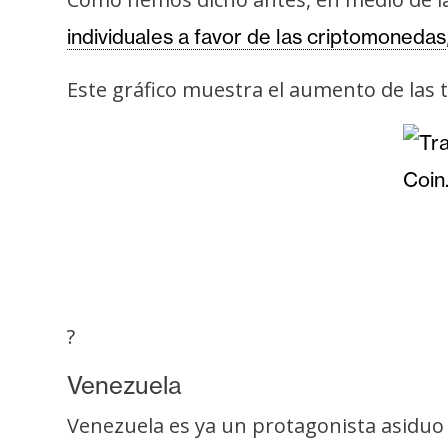
i
c
individuales a favor de las criptomonedas
i
d
Este gráfico muestra el aumento de las 
a
d
?
Venezuela
Venezuela es ya un protagonista asiduo 