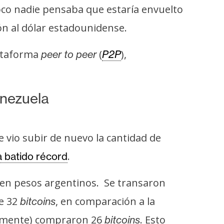
oco nadie pensaba que estaría envuelto
ión al dólar estadounidense.
lataforma
(
),
peer to peer
P2P
enezuela
vio subir de nuevo la cantidad de
.
a batido récord
en pesos argentinos. Se transaron
de 32
, en comparación a la
bitcoins
damente) compraron 26
. Esto
bitcoins