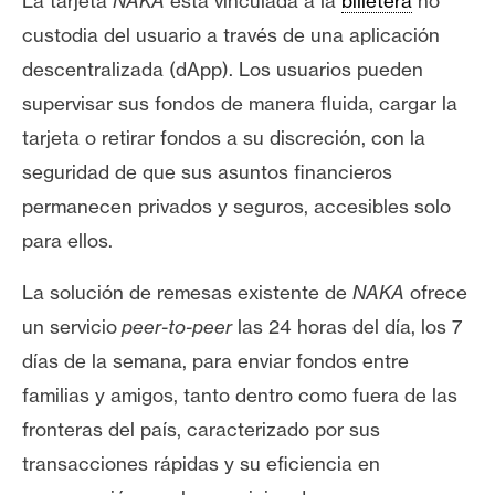
La tarjeta
NAKA
está vinculada a la
billetera
no
n
custodia del usuario a través de una aplicación
t
descentralizada (dApp). Los usuarios pueden
a
c
supervisar sus fondos de manera fluida, cargar la
t
tarjeta o retirar fondos a su discreción, con la
o
seguridad de que sus asuntos financieros
y
permanecen privados y seguros, accesibles solo
P
u
para ellos.
b
La solución de remesas existente de
NAKA
ofrece
l
i
un servicio
peer-to-peer
las 24 horas del día, los 7
c
días de la semana, para enviar fondos entre
i
familias y amigos, tanto dentro como fuera de las
d
fronteras del país, caracterizado por sus
a
d
transacciones rápidas y su eficiencia en