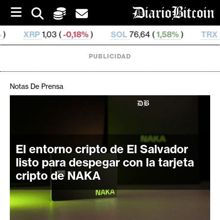
S
k
i
3 (
-0,18%
)
SOL
76,64 (
1,58%
)
TRX
0,329 925 (
0
p
t
o
PUBLICIDAD
c
o
n
Notas De Prensa
t
e
C
n
r
t
i
El entorno cripto de El Salvador
p
t
listo para despegar con la tarjeta
o
cripto de NAKA
M
e
r