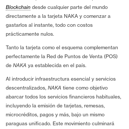
s
Blockchain
desde cualquier parte del mundo
directamente a la tarjeta NAKA y comenzar a
N
gastarlos al instante, todo con costos
o
prácticamente nulos.
t
a
Tanto la tarjeta como el esquema complementan
s
perfectamente la Red de Puntos de Venta (POS)
d
de
NAKA
ya establecida en el país.
e
P
Al introducir infraestructura esencial y servicios
r
e
descentralizados,
NAKA
tiene como objetivo
n
abarcar todos los servicios financieros habituales,
s
incluyendo la emisión de tarjetas, remesas,
a
microcréditos, pagos y más, bajo un mismo
paraguas unificado. Este movimiento culminará