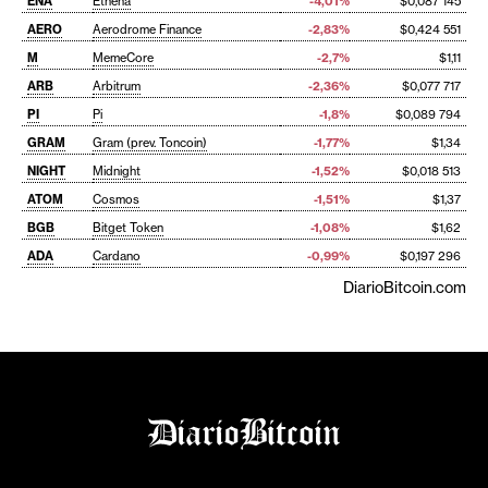
ENA
Ethena
-4,01%
$0,087 145
AERO
Aerodrome Finance
-2,83%
$0,424 551
M
MemeCore
-2,7%
$1,11
ARB
Arbitrum
-2,36%
$0,077 717
PI
Pi
-1,8%
$0,089 794
GRAM
Gram (prev. Toncoin)
-1,77%
$1,34
NIGHT
Midnight
-1,52%
$0,018 513
ATOM
Cosmos
-1,51%
$1,37
BGB
Bitget Token
-1,08%
$1,62
ADA
Cardano
-0,99%
$0,197 296
DiarioBitcoin.com