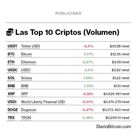
PUBLICIDAD
Las Top 10 Criptos (Volumen)
USDT
Tether USDt
-0,0%
$30,58 mmd
BTC
Bitcoin
0,17%
$12,36 mmd
ETH
Ethereum
0,27%
$4,05 mmd
USDC
USDC
0,0%
$3,82 mmd
SOL
Solana
1,58%
$1,22 mmd
BNB
BNB
1,73%
$1,13 mmd
XRP
XRP
-0,18%
$0,626 591 mmd
USD1
World Liberty Financial USD
-0,01%
$0,474 275 mmd
DOGE
Dogecoin
-0,27%
$0,372 463 mmd
TRX
TRON
0,36%
$0,295 01 mmd
DiarioBitcoin.com