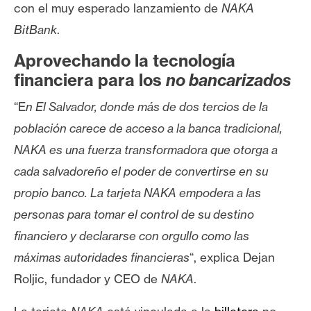
T
con el muy esperado lanzamiento de
NAKA
e
BitBank
.
m
a
Aprovechando la tecnología
s
financiera para los
no bancarizados
“E
n El Salvador, donde más de dos tercios de la
R
población carece de acceso a la banca tradicional,
e
NAKA es una fuerza transformadora que otorga a
c
u
cada salvadoreño el poder de convertirse en su
r
propio banco. La tarjeta NAKA empodera a las
s
personas para tomar el control de su destino
o
financiero y declararse con orgullo como las
s
máximas autoridades financieras
“, explica Dejan
Roljic, fundador y CEO de
NAKA
.
C
o