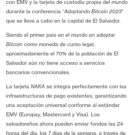
con EMV y la tarjeta de custodia propia del mundo
e
durante la conferencia “
Adoptando Bitcoin 2023
”
r
e
que se lleva a cabo en la capital de El Salvador.
u
Siendo el primer país en el mundo en adoptar
m
Bitcoin
como moneda de curso legal,
aproximadamente el 70% de la población de El
I
Salvador aún no tiene acceso a servicios
A
bancarios convencionales.
A
La tarjeta
NAKA
se integra perfectamente con las
n
infraestructuras de pago existentes, garantizando
á
una aceptación universal conforme al estándar
l
EMV (Europay, Mastercard y Visa). Los
i
s
salvadoreños ahora pueden enviar fondos las 24
i
horas del día, los 7 días de la semana, a través de