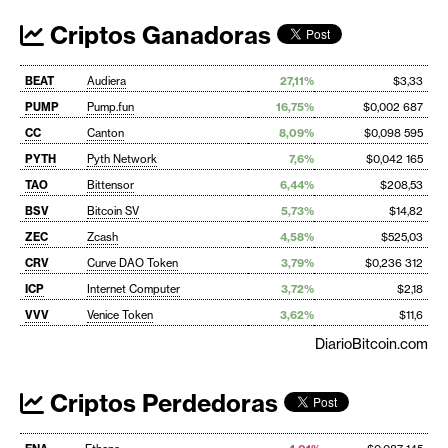
Criptos Ganadoras
BEAT
Audiera
27,11%
$3,33
PUMP
Pump.fun
16,75%
$0,002 687
CC
Canton
8,09%
$0,098 595
PYTH
Pyth Network
7,6%
$0,042 165
TAO
Bittensor
6,44%
$208,53
BSV
Bitcoin SV
5,73%
$14,82
ZEC
Zcash
4,58%
$525,03
CRV
Curve DAO Token
3,79%
$0,236 312
ICP
Internet Computer
3,72%
$2,18
VVV
Venice Token
3,62%
$11,6
DiarioBitcoin.com
Criptos Perdedoras