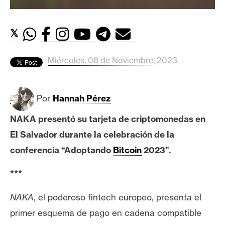
c
a
d
𝕏
o
s
Miércoles, 08 de Noviembre, 2023
B
Por
Hannah Pérez
i
t
NAKA presentó su tarjeta de criptomonedas en
c
El Salvador durante la celebración de la
o
i
conferencia “Adoptando
Bitcoin
2023”.
n
***
E
NAKA
, el poderoso fintech europeo, presenta el
t
primer esquema de pago en cadena compatible
h