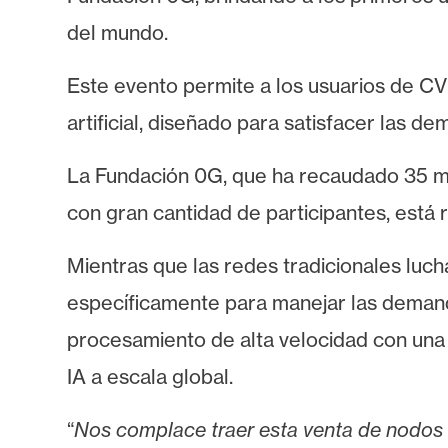
i
del mundo.
s
i
Este evento permite a los usuarios de CV 
s
artificial, diseñado para satisfacer las d
N
La Fundación 0G, que ha recaudado 35 mill
o
con gran cantidad de participantes, est
t
a
Mientras que las redes tradicionales luch
s
d
específicamente para manejar las demanda
e
procesamiento de alta velocidad con una
P
IA a escala global.
r
e
“
Nos complace traer esta venta de nodos
n