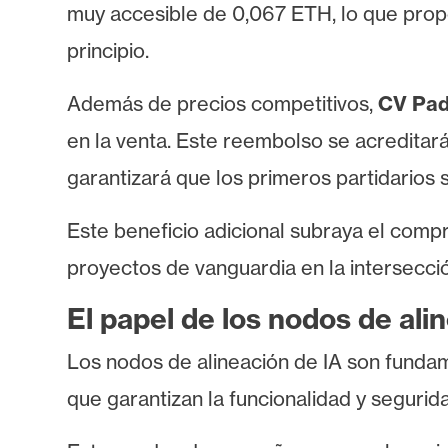
o
muy accesible de 0,067 ETH, lo que prop
s
principio.
Además de precios competitivos,
CV Pad
C
o
en la venta. Este reembolso se acreditará
n
garantizará que los primeros partidarios
t
a
Este beneficio adicional subraya el com
c
t
proyectos de vanguardia en la intersecció
o
El papel de los nodos de ali
y
P
Los nodos de alineación de IA son fundame
u
que garantizan la funcionalidad y segurida
b
l