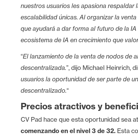
s
nuestros usuarios les apasiona respaldar l
a
escalabilidad únicas. Al organizar la ven
que ayudará a dar forma al futuro de la I
T
ecosistema de IA en crecimiento que valora
e
m
“
El lanzamiento de la venta de nodos de a
a
descentralizada.
”, dijo Michael Heinrich, 
s
usuarios la oportunidad de ser parte de u
R
descentralizado.
“
e
Precios atractivos y benefi
c
u
CV Pad hace que esta oportunidad sea atra
r
comenzando en el nivel 3 de 32.
Esta co
s