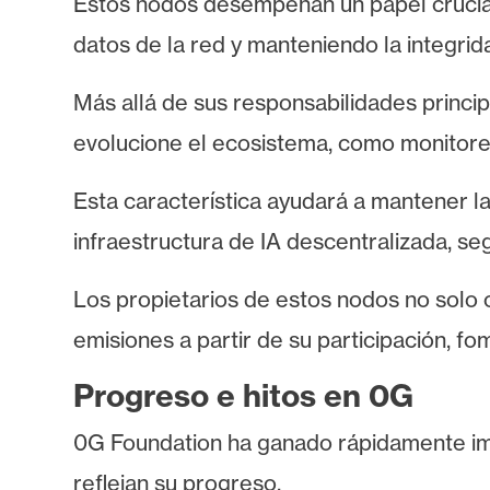
Estos nodos desempeñan un papel crucia
i
c
datos de la red y manteniendo la integrid
i
d
Más allá de sus responsabilidades princi
a
evolucione el ecosistema, como monitorea
d
Esta característica ayudará a mantener l
infraestructura de IA descentralizada, seg
Los propietarios de estos nodos no solo c
emisiones a partir de su participación, f
Progreso e hitos en 0G
0G Foundation ha ganado rápidamente im
reflejan su progreso.