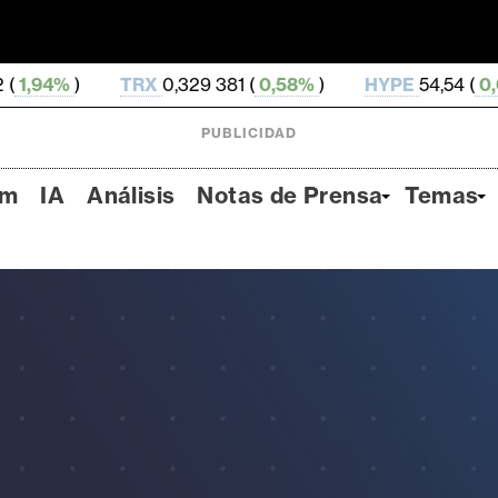
TRX
0,329 381 (
0,58%
)
HYPE
54,54 (
0,04%
)
DO
PUBLICIDAD
um
IA
Análisis
Notas de Prensa
Temas