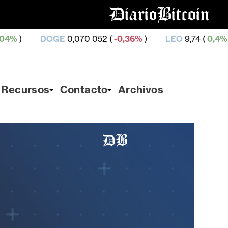
GE
0,070 052 (
-0,36%
)
LEO
9,74 (
0,4%
)
ZEC
511,
Recursos
Contacto
Archivos