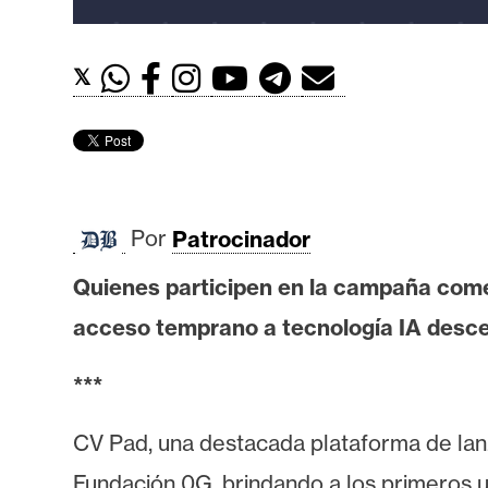
t
h
𝕏
e
r
e
u
m
Por
Patrocinador
I
Quienes participen en la campaña come
A
acceso temprano a tecnología IA desce
A
***
n
á
CV Pad, una destacada plataforma de lanz
l
Fundación 0G, brindando a los primeros u