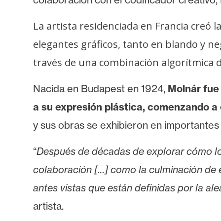
o
s
La artista residenciada en Francia creó l
elegantes gráficos, tanto en blando y 
C
través de una combinación algorítmica de
o
n
Nacida en Budapest en 1924,
Molnár fue
t
a
a su expresión plástica, comenzando a 
c
y sus obras se exhibieron en importante
t
o
“
Después de décadas de explorar cómo los
y
colaboración […] como la culminación de 
P
u
antes vistas que están definidas por la a
b
artista.
l