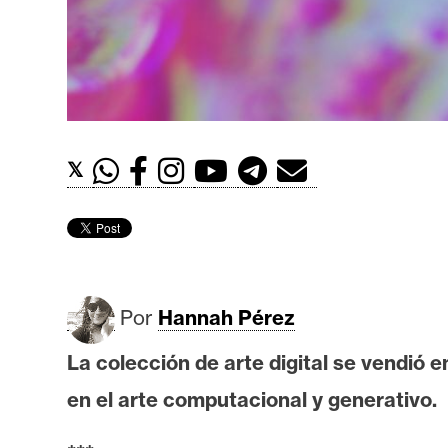
t
h
e
r
e
u
𝕏
m
I
A
Por
Hannah Pérez
A
La colección de arte digital se vendió
n
en el arte computacional y generativo.
á
l