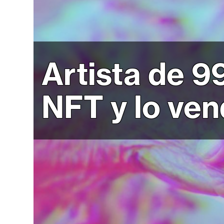
r
c
a
d
o
Artista de 9
s
NFT y lo ven
B
i
t
c
o
i
n
E