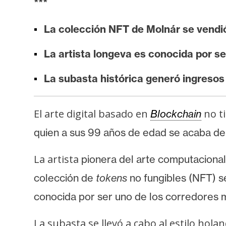
***
i
s
La colección NFT de Molnár se vendi
i
s
La artista longeva es conocida por s
La subasta histórica generó ingresos 
N
o
t
El arte digital basado en
no ti
Blockchain
a
quien a sus 99 años de edad se acaba de
s
d
La artista
pionera del
arte computacional
e
colección de
tokens
no fungibles (NFT) 
P
r
conocida por ser uno de los corredores má
e
n
La subasta se llevó a cabo al estilo hola