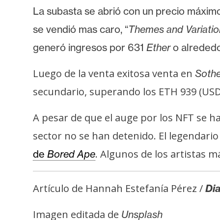
i
La subasta se abrió con un precio máxi
c
se vendió mas caro, “
Themes and Variatio
i
d
generó ingresos por 631
Ether
o alrededo
a
d
Luego de la venta exitosa venta en
Sothe
secundario, superando los ETH 939 (USD 
A pesar de que el auge por los NFT se h
sector no se han detenido. El legenda
. Algunos de los artistas 
de
Bored Ape
Artículo de Hannah Estefanía Pérez /
Dia
Imagen editada de
Unsplash