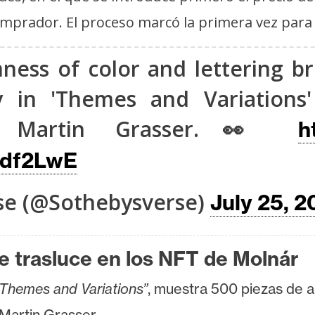
mprador. El proceso marcó la primera vez par
ness of color and lettering br
ity in 'Themes and Variations
ith Martin Grasser.👀
h
Cdf2LwE
se (@Sothebysverse)
July 25, 
se trasluce en los NFT de Molnár
Themes and Variations”
, muestra 500 piezas de ar
 Martin Grasser.