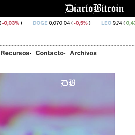
0,070 04 (
-0,5%
)
LEO
9,74 (
0,43%
)
ZEC
513,62 (
Recursos
Contacto
Archivos