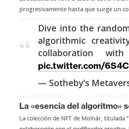
s
progresivamente hasta que surge un co
a
Dive into the random
T
algorithmic creativ
e
m
collaboration w
a
s
pic.twitter.com/6S4
— Sotheby's Metaver
R
e
c
La «esencia del algoritmo» 
u
r
La colección de NFT de Molnár, titulada
“
s
colaboración con el codificador creativo,