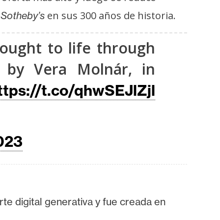
a
en sus 300 años de historia.
Sotheby’s
ought to life through
' by Vera Molnár, in
ttps://t.co/qhwSEJlZjl
2023
te digital generativa y fue creada en