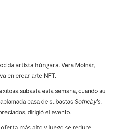
ocida artista húngara,
Vera Molnár,
va en crear arte NFT.
y exitosa subasta esta semana, cuando su
a aclamada casa de subastas
Sotheby’s
,
eciados, dirigió el evento.
e oferta más alto y luego se reduce