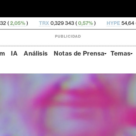
X
0,329 343 (
0,57%
)
HYPE
54,64 (
-0,03%
)
DOGE
PUBLICIDAD
um
IA
Análisis
Notas de Prensa
Temas