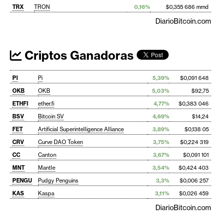
TRX
TRON
0,16%
$0,355 686 mmd
DiarioBitcoin.com
Criptos Ganadoras
PI
Pi
5,39%
$0,091 648
OKB
OKB
5,03%
$92,75
ETHFI
ether.fi
4,77%
$0,383 046
BSV
Bitcoin SV
4,69%
$14,24
FET
Artificial Superintelligence Alliance
3,89%
$0,138 05
CRV
Curve DAO Token
3,75%
$0,224 319
CC
Canton
3,67%
$0,091 101
MNT
Mantle
3,54%
$0,424 403
PENGU
Pudgy Penguins
3,3%
$0,006 257
KAS
Kaspa
3,11%
$0,026 459
DiarioBitcoin.com