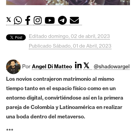
c
a
d
𝕏
o
s
Editado domingo, 02 de abril, 2023
Publicado Sábado, 01 de Abril, 2023
B
i
𝕏
Por
Angel Di Matteo
@shadowargel
t
c
Los novios contrajeron matrimonio al mismo
o
tiempo tanto en el espacio físico como en un
i
n
entorno digital, convirtiéndose así en la primera
pareja de Colombia y Latinoamérica en realizar
una boda dentro del metaverso.
E
t
***
h