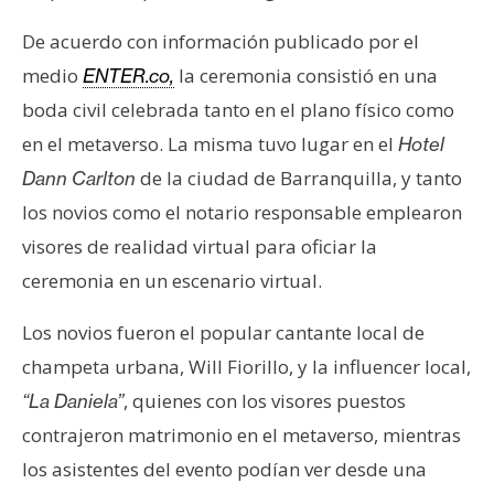
T
e
De acuerdo con información publicado por el
m
medio
la ceremonia consistió en una
ENTER.co,
a
boda civil celebrada tanto en el plano físico como
s
en el metaverso. La misma tuvo lugar en el
Hotel
de la ciudad de Barranquilla, y tanto
Dann Carlton
R
los novios como el notario responsable emplearon
e
c
visores de realidad virtual para oficiar la
u
ceremonia en un escenario virtual.
r
s
Los novios fueron el popular cantante local de
o
champeta urbana, Will Fiorillo, y la influencer local,
s
, quienes con los visores puestos
“La Daniela”
contrajeron matrimonio en el metaverso, mientras
C
los asistentes del evento podían ver desde una
o