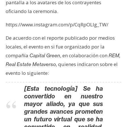
pantalla a los avatares de los contrayentes
n
oficiando la ceremonia.
t
a
https://www.instagram.com/p/CqRpOLlg_TW/
c
t
De acuerdo con el reporte publicado por medios
o
locales, el evento en si fue organizado por la
y
P
compañía
, en colaboración con
Capital Green
REM,
u
, quienes indicaron sobre el
Real Estate Metaverso
b
evento lo siguiente:
l
i
[Esta tecnología] Se ha
c
convertido en nuestro
i
mayor aliado, ya que sus
d
a
grandes avances prometen
d
un futuro virtual que se ha
convertido en realidad,