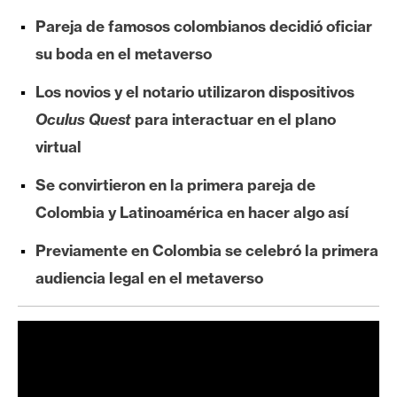
e
Pareja de famosos colombianos decidió oficiar
r
su boda en el metaverso
e
u
Los novios y el notario utilizaron dispositivos
m
Oculus Quest
para interactuar en el plano
virtual
I
Se convirtieron en la primera pareja de
A
Colombia y Latinoamérica en hacer algo así
A
Previamente en Colombia se celebró la primera
n
audiencia legal en el metaverso
á
l
i
s
i