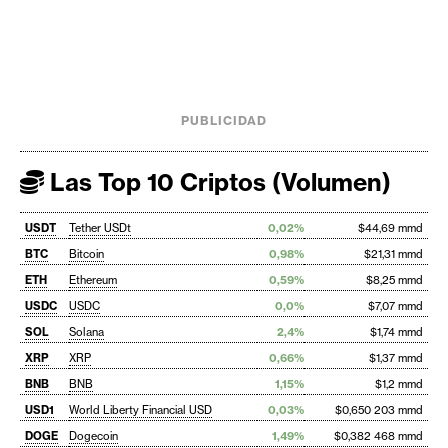
PUBLICIDAD
Las Top 10 Criptos (Volumen)
USDT
Tether USDt
0,02%
$44,69 mmd
BTC
Bitcoin
0,98%
$21,31 mmd
ETH
Ethereum
0,59%
$8,25 mmd
USDC
USDC
0,0%
$7,07 mmd
SOL
Solana
2,4%
$1,74 mmd
XRP
XRP
0,66%
$1,37 mmd
BNB
BNB
1,15%
$1,2 mmd
USD1
World Liberty Financial USD
0,03%
$0,650 203 mmd
DOGE
Dogecoin
1,49%
$0,382 468 mmd