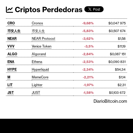
Criptos Perdedoras
CRO
Cronos
-9,68%
$0,047 975
币安人生
币安人生
-5,83%
$0,507 674
NEAR
NEAR Protocol
-3,62%
$1,58
VVV
Venice Token
-3,5%
$11,19
ALGO
Algorand
-2,84%
$0,087 151
ENA
Ethena
-2,53%
$0,090 831
HYPE
Hyperliquid
-2,34%
$54,34
M
MemeCore
-2,21%
$1,14
LIT
Lighter
-1,97%
$2,31
JST
JUST
-1,58%
$0,103 672
DiarioBitcoin.com