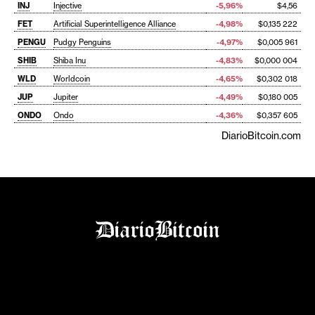
INJ
Injective
-5,96%
$4,56
FET
Artificial Superintelligence Alliance
-4,98%
$0,135 222
PENGU
Pudgy Penguins
-4,97%
$0,005 961
SHIB
Shiba Inu
-4,83%
$0,000 004
WLD
Worldcoin
-4,65%
$0,302 018
JUP
Jupiter
-4,49%
$0,180 005
ONDO
Ondo
-4,36%
$0,357 605
DiarioBitcoin.com