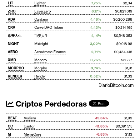
LIT
Lighter
7,75%
$2,34
ZRO
LayerZero
6,17%
$0,821 019
ADA
Cardano
4,48%
$0,200 288
CRV
Curve DAO Token
4,43%
$0,214 165
币安人生
币安人生
4,14%
$0,548 353
NIGHT
Midnight
3,02%
$0,018 98
AERO
Aerodrome Finance
2,71%
$0,434 418
XMR
Monero
0,76%
$368,7
MORPHO
Morpho
0,74%
$1,91
RENDER
Render
0,52%
$1,33
DiarioBitcoin.com
Criptos Perdedoras
BEAT
Audiera
-15,34%
$1,99
CC
Canton
-11,85%
$0,091 515
M
MemeCore
-6,83%
$1,13