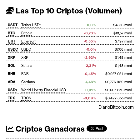
Las Top 10 Criptos (Volumen)
USDT
Tether USDt
0,0%
$43,16 mmd
BTC
Bitcoin
-0,73%
$18,57 mmd
ETH
Ethereum
-0,55%
$7,97 mmd
USDC
USDC
-0,0%
$7,06 mmd
XRP
XRP
-2,92%
$1,48 mmd
SOL
Solana
-2,31%
$1,48 mmd
BNB
BNB
-0,45%
$0,957 054 mmd
ADA
Cardano
4,48%
$0,776 929 mmd
USD1
World Liberty Financial USD
0,01%
$0,607 856 mmd
TRX
TRON
-0,09%
$0,427 855 mmd
DiarioBitcoin.com
Criptos Ganadoras