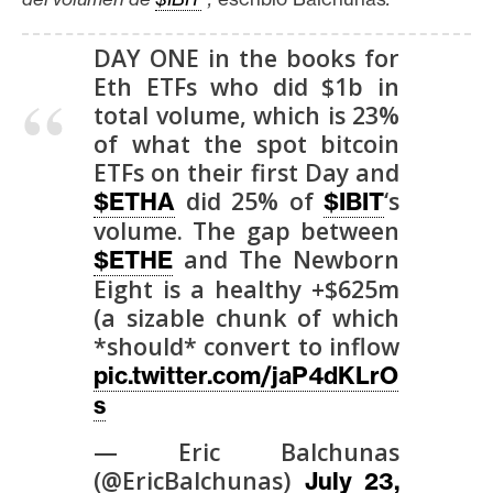
T
e
DAY ONE in the books for
m
a
Eth ETFs who did $1b in
s
total volume, which is 23%
of what the spot bitcoin
ETFs on their first Day and
R
did 25% of
‘s
$ETHA
$IBIT
e
volume. The gap between
c
and The Newborn
$ETHE
u
Eight is a healthy +$625m
r
(a sizable chunk of which
s
*should* convert to inflow
o
pic.twitter.com/jaP4dKLrO
s
s
— Eric Balchunas
C
(@EricBalchunas)
July 23,
o