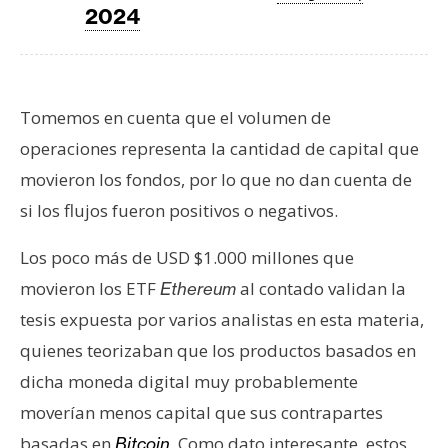
2024
n
t
a
c
t
Tomemos en cuenta que el volumen de
o
operaciones representa la cantidad de capital que
y
movieron los fondos, por lo que no dan cuenta de
P
si los flujos fueron positivos o negativos.
u
b
Los poco más de USD $1.000 millones que
l
movieron los ETF
al contado validan la
Ethereum
i
c
tesis expuesta por varios analistas en esta materia,
i
quienes teorizaban que los productos basados en
d
dicha moneda digital muy probablemente
a
moverían menos capital que sus contrapartes
d
basadas en
Como dato interesante, estos
Bitcoin
.