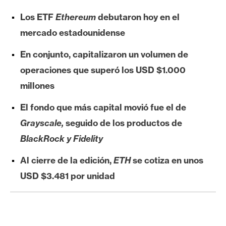
e
Los ETF
Ethereum
debutaron hoy en el
r
mercado estadounidense
e
u
En conjunto, capitalizaron un volumen de
m
operaciones que superó los USD $1.000
millones
I
A
El fondo que más capital movió fue el de
Grayscale,
seguido de los productos de
BlackRock y Fidelity
A
n
Al cierre de la edición,
ETH
se cotiza en unos
á
USD $3.481 por unidad
l
i
s
i