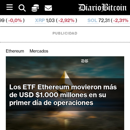
S
k
i
XRP
1,03 (
-2,92%
)
SOL
72,31 (
-2,31%
)
TRX
p
t
o
PUBLICIDAD
c
o
n
Ethereum
Mercados
t
e
C
n
r
t
i
Los ETF Ethereum movieron más
p
de USD $1.000 millones en su
t
primer día de operaciones
o
M
e
r