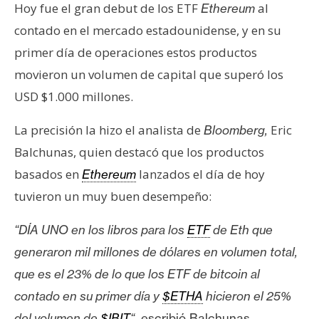
s
Hoy fue el gran debut de los ETF
al
Ethereum
contado en el mercado estadounidense, y en su
primer día de operaciones estos productos
N
o
movieron un volumen de capital que superó los
t
USD $1.000 millones.
a
s
La precisión la hizo el analista de
Eric
Bloomberg,
d
Balchunas, quien destacó que los productos
e
basados en
lanzados el día de hoy
Ethereum
P
tuvieron un muy buen desempeño:
r
e
“DÍA UNO en los libros para los
ETF
de Eth que
n
s
generaron mil millones de dólares en volumen total,
a
que es el 23% de lo que los ETF de bitcoin al
contado en su primer día y
$ETHA
hicieron el 25%
del volumen de
$IBIT
“,
escribió Balchunas
.