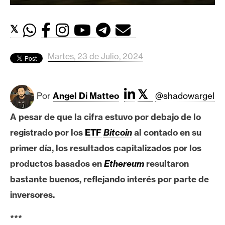
c
a
d
𝕏
o
s
Martes, 23 de Julio, 2024
B
𝕏
Por
Angel Di Matteo
@shadowargel
i
t
A pesar de que la cifra estuvo por debajo de lo
c
registrado por los
ETF
Bitcoin
al contado en su
o
primer día, los resultados capitalizados por los
i
n
productos basados en
Ethereum
resultaron
bastante buenos, reflejando interés por parte de
inversores.
E
t
***
h