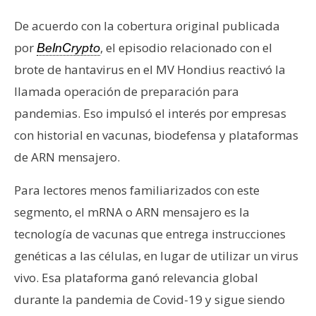
n
De acuerdo con la cobertura original publicada
t
a
por
, el episodio relacionado con el
BeInCrypto
c
brote de hantavirus en el MV Hondius reactivó la
t
llamada operación de preparación para
o
pandemias. Eso impulsó el interés por empresas
y
P
con historial en vacunas, biodefensa y plataformas
u
de ARN mensajero.
b
l
Para lectores menos familiarizados con este
i
segmento, el mRNA o ARN mensajero es la
c
tecnología de vacunas que entrega instrucciones
i
genéticas a las células, en lugar de utilizar un virus
d
a
vivo. Esa plataforma ganó relevancia global
d
durante la pandemia de Covid-19 y sigue siendo