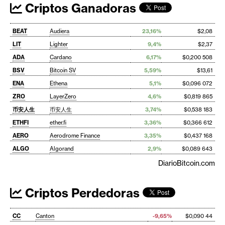
Criptos Ganadoras
BEAT
Audiera
23,16%
$2,08
LIT
Lighter
9,4%
$2,37
ADA
Cardano
6,17%
$0,200 508
BSV
Bitcoin SV
5,59%
$13,61
ENA
Ethena
5,1%
$0,096 072
ZRO
LayerZero
4,6%
$0,819 865
币安人生
币安人生
3,74%
$0,538 183
ETHFI
ether.fi
3,36%
$0,366 612
AERO
Aerodrome Finance
3,35%
$0,437 168
ALGO
Algorand
2,9%
$0,089 643
DiarioBitcoin.com
Criptos Perdedoras
CC
Canton
-9,65%
$0,090 44