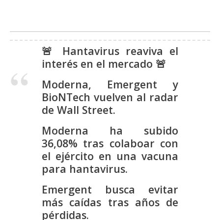
s
N
🚨 Hantavirus reaviva el
o
interés en el mercado 🚨
t
a
Moderna, Emergent y
s
BioNTech vuelven al radar
d
de Wall Street.
e
P
Moderna ha subido
r
36,08% tras colaboar con
e
el ejército en una vacuna
n
para hantavirus.
s
a
Emergent busca evitar
más caídas tras años de
pérdidas.