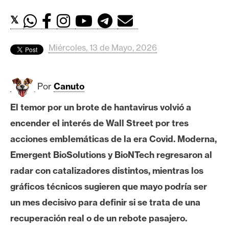
c
a
𝕏
d
o
Miércoles, 13 de Mayo, 2026
s
Por
Canuto
B
i
El temor por un brote de hantavirus volvió a
t
encender el interés de Wall Street por tres
c
o
acciones emblemáticas de la era Covid. Moderna,
i
Emergent BioSolutions y BioNTech regresaron al
n
radar con catalizadores distintos, mientras los
gráficos técnicos sugieren que mayo podría ser
E
un mes decisivo para definir si se trata de una
t
recuperación real o de un rebote pasajero.
h