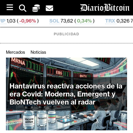
S
k
i
SOL
73,62 (
0,34%
)
TRX
0,326 799 (
-0,08%
)
p
t
o
PUBLICIDAD
c
o
n
Mercados
Noticias
t
e
C
n
r
t
i
Hantavirus reactiva acciones de la
p
era Covid: Moderna, Emergent y
t
BioNTech vuelven al radar
o
M
e
r