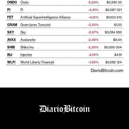
ONDO
Ondo
-5,26%
$0,350 33
PI
Pi
-4,41%
$0,087 021
FET
Artificial Superintelligence Alliance
-4,12%
$0,133 613
GRAM
Gram (prev. Toncoin)
-3,33%
$1,33
SKY
Sky
-2,67%
$0,054 953
AVAX
Avalanche
-2,48%
$6,44
SHIB
Shiba Inu
-2,26%
$0,000 004
INJ
Injective
-2,15%
$4,51
WLFI
World Liberty Financial
-1,95%
$0,052 124
DiarioBitcoin.com