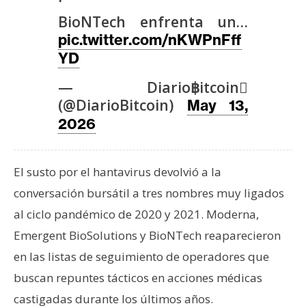
T
e
BioNTech enfrenta un…
m
pic.twitter.com/nKWPnFff
a
YD
s
— Diario฿itcoin
(@DiarioBitcoin)
May 13,
R
2026
e
c
u
El susto por el hantavirus devolvió a la
r
conversación bursátil a tres nombres muy ligados
s
al ciclo pandémico de 2020 y 2021. Moderna,
o
s
Emergent BioSolutions y BioNTech reaparecieron
en las listas de seguimiento de operadores que
buscan repuntes tácticos en acciones médicas
C
castigadas durante los últimos años.
o