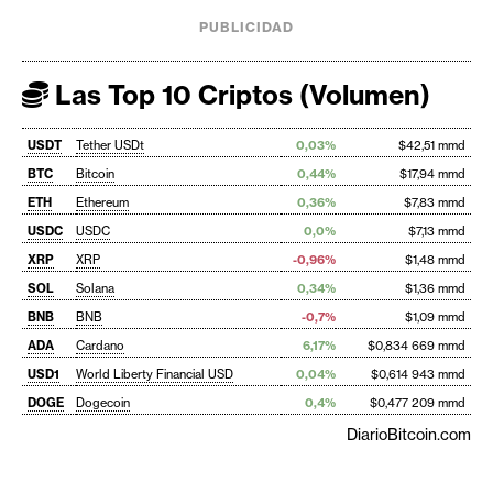
PUBLICIDAD
Las Top 10 Criptos (Volumen)
USDT
Tether USDt
0,03%
$42,51 mmd
BTC
Bitcoin
0,44%
$17,94 mmd
ETH
Ethereum
0,36%
$7,83 mmd
USDC
USDC
0,0%
$7,13 mmd
XRP
XRP
-0,96%
$1,48 mmd
SOL
Solana
0,34%
$1,36 mmd
BNB
BNB
-0,7%
$1,09 mmd
ADA
Cardano
6,17%
$0,834 669 mmd
USD1
World Liberty Financial USD
0,04%
$0,614 943 mmd
DOGE
Dogecoin
0,4%
$0,477 209 mmd
DiarioBitcoin.com