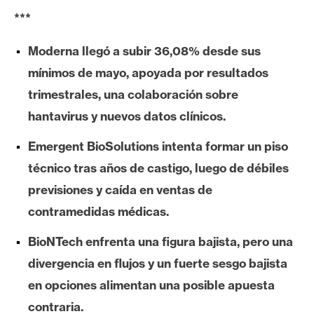
e
***
r
e
Moderna llegó a subir 36,08% desde sus
u
mínimos de mayo, apoyada por resultados
m
trimestrales, una colaboración sobre
hantavirus y nuevos datos clínicos.
I
Emergent BioSolutions intenta formar un piso
A
técnico tras años de castigo, luego de débiles
previsiones y caída en ventas de
A
contramedidas médicas.
n
á
BioNTech enfrenta una figura bajista, pero una
l
divergencia en flujos y un fuerte sesgo bajista
i
s
en opciones alimentan una posible apuesta
i
contraria.