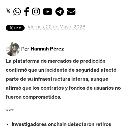
c
a
𝕏
d
o
Viernes, 22 de Mayo, 2026
s
Por
Hannah Pérez
B
i
La plataforma de mercados de predicción
t
confirmó que un incidente de seguridad afectó
c
o
parte de su infraestructura interna, aunque
i
afirmó que los contratos y fondos de usuarios no
n
fueron comprometidos.
***
E
t
Investigadores onchain detectaron retiros
h