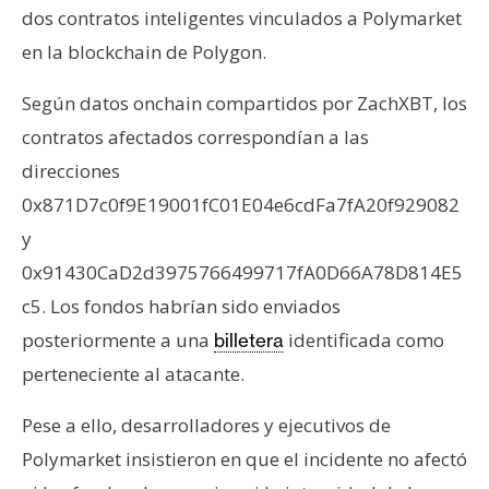
n
dos contratos inteligentes vinculados a Polymarket
t
en la blockchain de Polygon.
a
c
Según datos onchain compartidos por ZachXBT, los
t
contratos afectados correspondían a las
o
direcciones
y
0x871D7c0f9E19001fC01E04e6cdFa7fA20f929082
P
u
y
b
0x91430CaD2d3975766499717fA0D66A78D814E5
l
c5. Los fondos habrían sido enviados
i
posteriormente a una
identificada como
billetera
c
i
perteneciente al atacante.
d
Pese a ello, desarrolladores y ejecutivos de
a
d
Polymarket insistieron en que el incidente no afectó