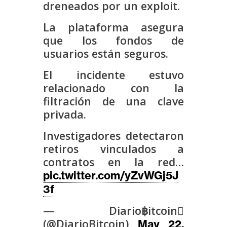
dreneados por un exploit.
s
La plataforma asegura
que los fondos de
N
usuarios están seguros.
o
t
El incidente estuvo
a
relacionado con la
s
filtración de una clave
d
privada.
e
P
Investigadores detectaron
r
retiros vinculados a
e
contratos en la red…
n
pic.twitter.com/yZvWGj5J
s
3f
a
— Diario฿itcoin
(@DiarioBitcoin)
May 22,