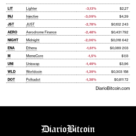
LIT
Lighter
-3,13%
$2,27
INJ
Injective
-3,09%
$4,39
JST
JUST
-2,78%
$0,102 243
AERO
Aerodrome Finance
-2,48%
$0,431 792
NIGHT
Midnight
-2,06%
$0,018 642
ENA
Ethena
-1,61%
$0,089 203
M
MemeCore
-1,5%
$1,13
UNI
Uniswap
-1,49%
$3,96
WLD
Worldcoin
-1,39%
$0,303 158
DOT
Polkadot
-1,38%
$0,811 72
DiarioBitcoin.com