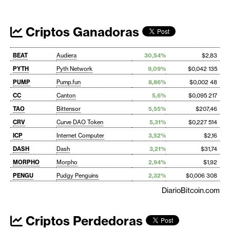
Criptos Ganadoras
BEAT
Audiera
30,54%
$2,83
PYTH
Pyth Network
9,09%
$0,042 135
PUMP
Pump.fun
8,86%
$0,002 48
CC
Canton
5,6%
$0,095 217
TAO
Bittensor
5,55%
$207,46
CRV
Curve DAO Token
5,31%
$0,227 514
ICP
Internet Computer
3,52%
$2,16
DASH
Dash
3,21%
$31,74
MORPHO
Morpho
2,94%
$1,92
PENGU
Pudgy Penguins
2,32%
$0,006 308
DiarioBitcoin.com
Criptos Perdedoras