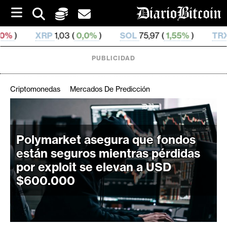
S
k
i
03 (
0,0%
)
SOL
75,97 (
1,55%
)
TRX
0,329 679 (
0,
p
t
o
PUBLICIDAD
c
o
n
Criptomonedas
Mercados De Predicción
t
e
C
n
r
t
Polymarket asegura que fondos
i
están seguros mientras pérdidas
p
t
por exploit se elevan a USD
o
$600.000
M
e
r