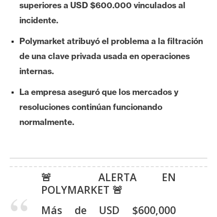
superiores a USD $600.000 vinculados al
e
incidente.
r
e
Polymarket atribuyó el problema a la filtración
u
de una clave privada usada en operaciones
m
internas.
I
La empresa aseguró que los mercados y
A
resoluciones continúan funcionando
normalmente.
A
n
á
l
🚨 ALERTA EN
i
POLYMARKET 🚨
s
Más de USD $600,000
i