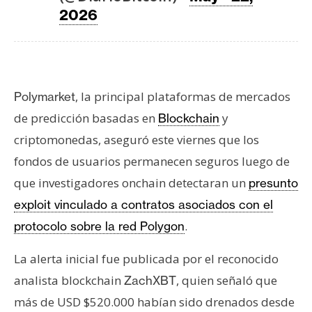
T
2026
e
m
a
s
, la principal plataformas de mercados
Polymarket
de predicción basadas en
y
R
Blockchain
e
criptomonedas, aseguró este viernes que los
c
fondos de usuarios permanecen seguros luego de
u
que investigadores onchain detectaran un
presunto
r
exploit vinculado a contratos asociados con el
s
o
.
protocolo sobre la red Polygon
s
La alerta inicial fue publicada por el reconocido
analista blockchain
, quien señaló que
ZachXBT
C
más de USD $520.000 habían sido drenados desde
o