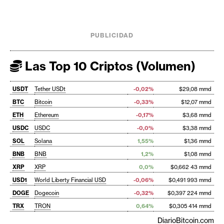
PUBLICIDAD
Las Top 10 Criptos (Volumen)
USDT
Tether USDt
-0,02%
$29,08 mmd
BTC
Bitcoin
-0,33%
$12,07 mmd
ETH
Ethereum
-0,17%
$3,68 mmd
USDC
USDC
-0,0%
$3,38 mmd
SOL
Solana
1,55%
$1,36 mmd
BNB
BNB
1,2%
$1,08 mmd
XRP
XRP
0,0%
$0,662 43 mmd
USD1
World Liberty Financial USD
-0,06%
$0,491 993 mmd
DOGE
Dogecoin
-0,32%
$0,397 224 mmd
TRX
TRON
0,64%
$0,305 414 mmd
DiarioBitcoin.com