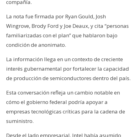
compañía.
s
La nota fue firmada por Ryan Gould, Josh
N
Wingrove, Brody Ford y Joe Deaux, y cita “personas
o
familiarizadas con el plan” que hablaron bajo
t
condición de anonimato.
a
s
La información llega en un contexto de creciente
d
interés gubernamental por fortalecer la capacidad
e
P
de producción de semiconductores dentro del país.
r
Esta conversación refleja un cambio notable en
e
n
cómo el gobierno federal podría apoyar a
s
empresas tecnológicas críticas para la cadena de
a
suministro.
Desde el lado empresarial, Intel había asumido