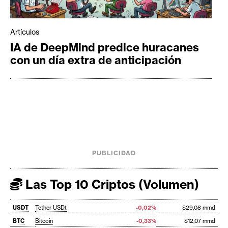
Artículos
IA de DeepMind predice huracanes
con un día extra de anticipación
PUBLICIDAD
Las Top 10 Criptos (Volumen)
USDT
Tether USDt
-0,02%
$29,08 mmd
BTC
Bitcoin
-0,33%
$12,07 mmd