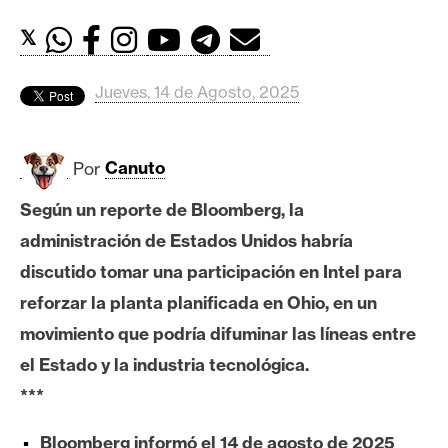
c
a
𝕏
d
o
Jueves, 14 de Agosto, 2025
s
Por
Canuto
B
i
Según un reporte de Bloomberg, la
t
administración de Estados Unidos habría
c
o
discutido tomar una participación en Intel para
i
reforzar la planta planificada en Ohio, en un
n
movimiento que podría difuminar las líneas entre
el Estado y la industria tecnológica.
E
***
t
h
Bloomberg informó el 14 de agosto de 2025