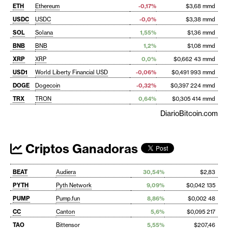
ETH
Ethereum
-0,17%
$3,68 mmd
USDC
USDC
-0,0%
$3,38 mmd
SOL
Solana
1,55%
$1,36 mmd
BNB
BNB
1,2%
$1,08 mmd
XRP
XRP
0,0%
$0,662 43 mmd
USD1
World Liberty Financial USD
-0,06%
$0,491 993 mmd
DOGE
Dogecoin
-0,32%
$0,397 224 mmd
TRX
TRON
0,64%
$0,305 414 mmd
DiarioBitcoin.com
Criptos Ganadoras
BEAT
Audiera
30,54%
$2,83
PYTH
Pyth Network
9,09%
$0,042 135
PUMP
Pump.fun
8,86%
$0,002 48
CC
Canton
5,6%
$0,095 217
TAO
Bittensor
5,55%
$207,46