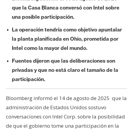
e
que la Casa Blanca conversó con Intel sobre
r
una posible participación.
e
u
La operación tendría como objetivo apuntalar
m
la planta planificada en Ohio, prometida por
Intel como la mayor del mundo.
I
Fuentes dijeron que las deliberaciones son
A
privadas y que no está claro el tamaño de la
participación.
A
n
Bloomberg informó el 14 de agosto de 2025 que la
á
l
administración de Estados Unidos sostuvo
i
conversaciones con Intel Corp. sobre la posibilidad
s
de que el gobierno tome una participación en la
i