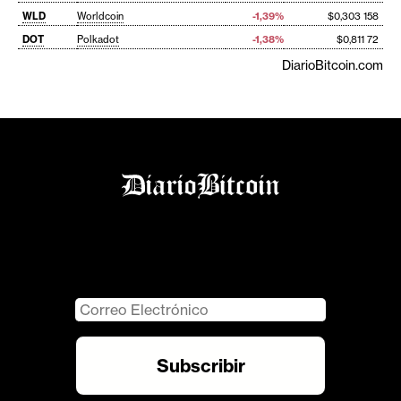
WLD
Worldcoin
-1,39%
$0,303 158
DOT
Polkadot
-1,38%
$0,811 72
DiarioBitcoin.com