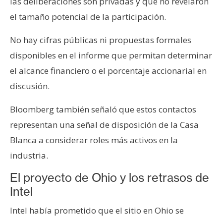
las deliberaciones son privadas y que no revelaron
n
el tamaño potencial de la participación.
t
a
No hay cifras públicas ni propuestas formales
c
disponibles en el informe que permitan determinar
t
o
el alcance financiero o el porcentaje accionarial en
y
discusión.
P
u
Bloomberg también señaló que estos contactos
b
representan una señal de disposición de la Casa
l
Blanca a considerar roles más activos en la
i
industria.
c
i
El proyecto de Ohio y los retrasos de
d
Intel
a
d
Intel había prometido que el sitio en Ohio se