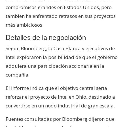
T
e
compromisos grandes en Estados Unidos, pero
m
también ha enfrentado retrasos en sus proyectos
a
más ambiciosos.
s
Detalles de la negociación
R
Según Bloomberg, la Casa Blanca y ejecutivos de
e
Intel exploraron la posibilidad de que el gobierno
c
adquiera una participación accionaria en la
u
compañía.
r
s
El informe indica que el objetivo central sería
o
reforzar el proyecto de Intel en Ohio, destinado a
s
convertirse en un nodo industrial de gran escala.
C
Fuentes consultadas por Bloomberg dijeron que
o