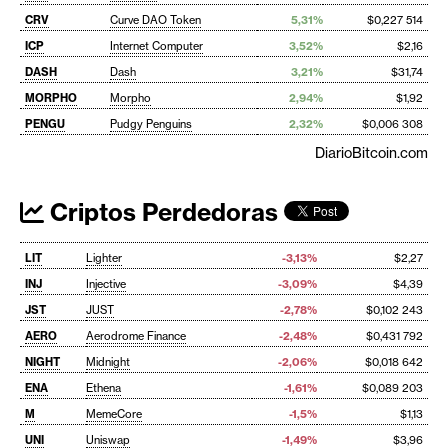
CRV
Curve DAO Token
5,31%
$0,227 514
ICP
Internet Computer
3,52%
$2,16
DASH
Dash
3,21%
$31,74
MORPHO
Morpho
2,94%
$1,92
PENGU
Pudgy Penguins
2,32%
$0,006 308
DiarioBitcoin.com
Criptos Perdedoras
LIT
Lighter
-3,13%
$2,27
INJ
Injective
-3,09%
$4,39
JST
JUST
-2,78%
$0,102 243
AERO
Aerodrome Finance
-2,48%
$0,431 792
NIGHT
Midnight
-2,06%
$0,018 642
ENA
Ethena
-1,61%
$0,089 203
M
MemeCore
-1,5%
$1,13
UNI
Uniswap
-1,49%
$3,96