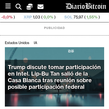
S
k
i
RP
1,03 (
0,0%
)
SOL
75,97 (
1,55%
)
TRX
0,329 679
p
t
o
PUBLICIDAD
c
o
n
Estados Unidos
IA
t
e
C
n
r
t
Trump discute tomar participación
i
en Intel. Lip-Bu Tan salió de la
p
t
Casa Blanca tras reunión sobre
o
posible participación federal
M
e
r