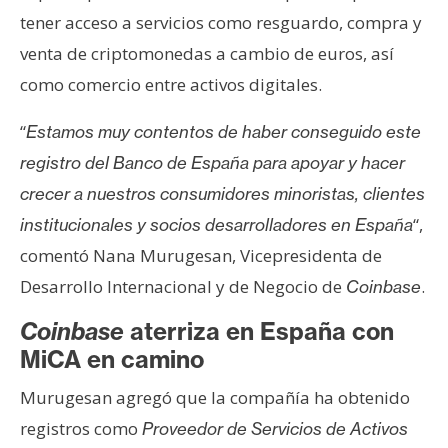
T
tener acceso a servicios como resguardo, compra y
e
m
venta de criptomonedas a cambio de euros, así
a
como comercio entre activos digitales.
s
“
Estamos muy contentos de haber conseguido este
registro del Banco de España para apoyar y hacer
R
e
crecer a nuestros consumidores minoristas, clientes
c
“,
institucionales y socios desarrolladores en España
u
comentó Nana Murugesan, Vicepresidenta de
r
Desarrollo Internacional y de Negocio de
.
Coinbase
s
o
Coinbase
aterriza en España con
s
MiCA en camino
Murugesan agregó que la compañía ha obtenido
C
registros como
Proveedor de Servicios de Activos
o