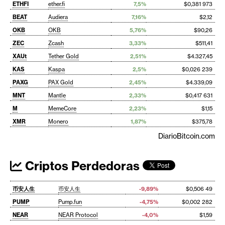
ETHFI
ether.fi
7,5%
$0,381 973
BEAT
Audiera
7,16%
$2,12
OKB
OKB
5,76%
$90,26
ZEC
Zcash
3,33%
$511,41
XAUt
Tether Gold
2,51%
$4.327,45
KAS
Kaspa
2,5%
$0,026 239
PAXG
PAX Gold
2,45%
$4.339,09
MNT
Mantle
2,33%
$0,417 631
M
MemeCore
2,23%
$1,15
XMR
Monero
1,87%
$375,78
DiarioBitcoin.com
Criptos Perdedoras
币安人生
币安人生
-9,89%
$0,506 49
PUMP
Pump.fun
-4,75%
$0,002 282
NEAR
NEAR Protocol
-4,0%
$1,59