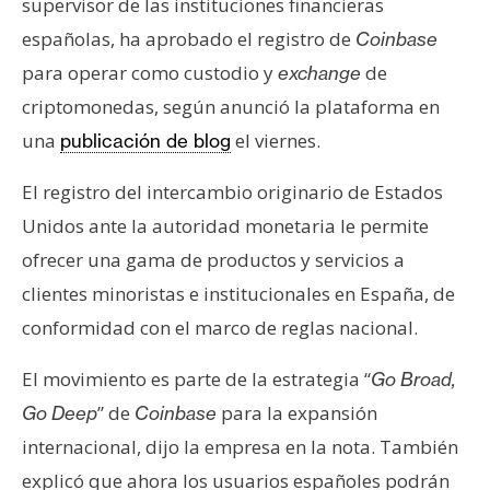
supervisor de las instituciones financieras
s
españolas, ha aprobado el registro de
Coinbase
para operar como custodio y
de
exchange
N
criptomonedas, según anunció la plataforma en
o
t
una
el viernes.
publicación de blog
a
El registro del intercambio originario de Estados
s
d
Unidos ante la autoridad monetaria le permite
e
ofrecer una gama de productos y servicios a
P
clientes minoristas e institucionales en España, de
r
conformidad con el marco de reglas nacional.
e
n
El movimiento es parte de la estrategia “
Go Broad,
s
” de
para la expansión
a
Go Deep
Coinbase
internacional, dijo la empresa en la nota. También
explicó que ahora los usuarios españoles podrán