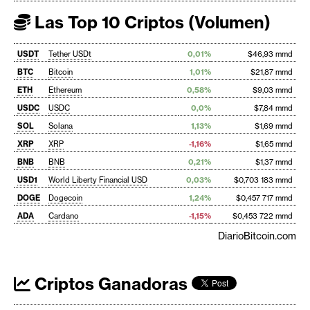
Las Top 10 Criptos (Volumen)
USDT
Tether USDt
0,01%
$46,93 mmd
BTC
Bitcoin
1,01%
$21,87 mmd
ETH
Ethereum
0,58%
$9,03 mmd
USDC
USDC
0,0%
$7,84 mmd
SOL
Solana
1,13%
$1,69 mmd
XRP
XRP
-1,16%
$1,65 mmd
BNB
BNB
0,21%
$1,37 mmd
USD1
World Liberty Financial USD
0,03%
$0,703 183 mmd
DOGE
Dogecoin
1,24%
$0,457 717 mmd
ADA
Cardano
-1,15%
$0,453 722 mmd
DiarioBitcoin.com
Criptos Ganadoras