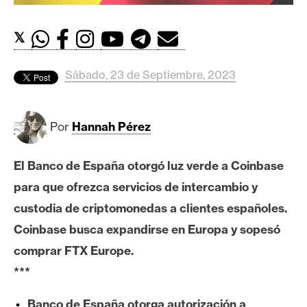
c
a
d
𝕏
o
s
Sábado, 23 de Septiembre, 2023
B
Por
Hannah Pérez
i
t
El Banco de España otorgó luz verde a Coinbase
c
o
para que ofrezca servicios de intercambio y
i
custodia de criptomonedas a clientes españoles.
n
Coinbase busca expandirse en Europa y sopesó
comprar FTX Europe.
E
***
t
h
Banco de España otorga autorización a