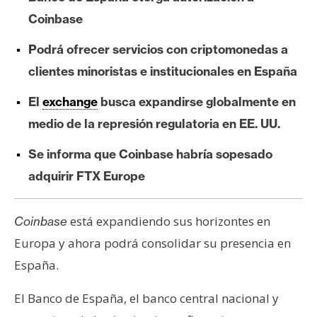
e
Coinbase
r
e
Podrá ofrecer servicios con criptomonedas a
u
clientes minoristas e institucionales en España
m
El
exchange
busca expandirse globalmente en
medio de la represión regulatoria en EE. UU.
I
A
Se informa que Coinbase habría sopesado
adquirir FTX Europe
A
n
está expandiendo sus horizontes en
Coinbase
á
Europa y ahora podrá consolidar su presencia en
l
España.
i
s
El Banco de España, el banco central nacional y
i