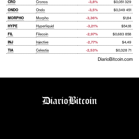
CRO
Cronos
-3,8%
$0,051 329
ONDO
Ondo
-3,5%
$0,349 451
MORPHO
Morpho
-3,36%
$1,84
HYPE
Hyperliquid
-3,21%
$54,18
FIL
Filecoin
-2,97%
$0,683 858
INJ
Injective
-2,77%
$4,49
TIA
Celestia
-2,53%
$0,328 71
DiarioBitcoin.com