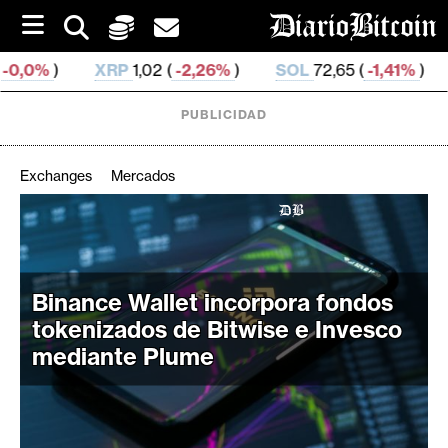
S
k
i
P
1,02 (
-2,26%
)
SOL
72,65 (
-1,41%
)
TRX
0,327 437 
p
t
o
PUBLICIDAD
c
o
n
Exchanges
Mercados
t
e
C
n
r
t
i
Binance Wallet incorpora fondos
p
t
tokenizados de Bitwise e Invesco
o
mediante Plume
M
e
r