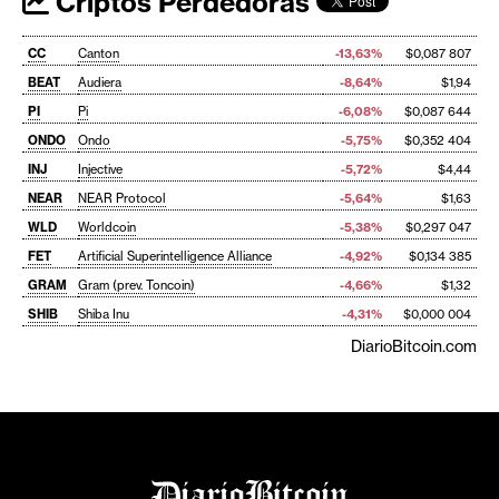
Criptos Perdedoras
CC
Canton
-13,63%
$0,087 807
BEAT
Audiera
-8,64%
$1,94
PI
Pi
-6,08%
$0,087 644
ONDO
Ondo
-5,75%
$0,352 404
INJ
Injective
-5,72%
$4,44
NEAR
NEAR Protocol
-5,64%
$1,63
WLD
Worldcoin
-5,38%
$0,297 047
FET
Artificial Superintelligence Alliance
-4,92%
$0,134 385
GRAM
Gram (prev. Toncoin)
-4,66%
$1,32
SHIB
Shiba Inu
-4,31%
$0,000 004
DiarioBitcoin.com