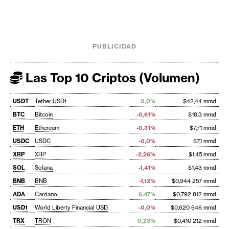
PUBLICIDAD
Las Top 10 Criptos (Volumen)
USDT
Tether USDt
0,0%
$42,44 mmd
BTC
Bitcoin
-0,61%
$18,3 mmd
ETH
Ethereum
-0,31%
$7,71 mmd
USDC
USDC
-0,0%
$7,1 mmd
XRP
XRP
-2,26%
$1,45 mmd
SOL
Solana
-1,41%
$1,43 mmd
BNB
BNB
-1,12%
$0,944 257 mmd
ADA
Cardano
6,47%
$0,792 812 mmd
USD1
World Liberty Financial USD
-0,0%
$0,620 646 mmd
TRX
TRON
0,23%
$0,410 212 mmd