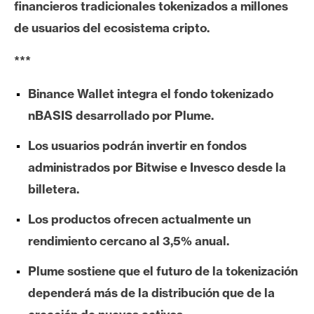
financieros tradicionales tokenizados a millones
e
de usuarios del ecosistema cripto.
r
e
***
u
m
Binance Wallet integra el fondo tokenizado
nBASIS desarrollado por Plume.
I
Los usuarios podrán invertir en fondos
A
administrados por Bitwise e Invesco desde la
billetera.
A
n
Los productos ofrecen actualmente un
á
rendimiento cercano al 3,5% anual.
l
i
Plume sostiene que el futuro de la tokenización
s
dependerá más de la distribución que de la
i