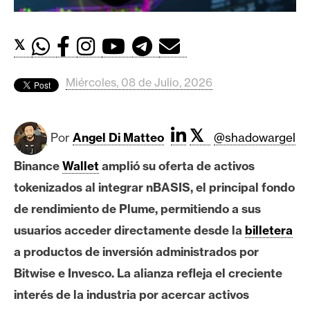
c
a
d
𝕏
o
s
Miércoles, 08 de Julio, 2026
B
𝕏
i
Por
Angel Di Matteo
@shadowargel
t
Binance
Wallet
amplió su oferta de activos
c
o
tokenizados al integrar nBASIS, el principal fondo
i
de rendimiento de Plume, permitiendo a sus
n
usuarios acceder directamente desde la
billetera
a productos de inversión administrados por
E
Bitwise e Invesco. La alianza refleja el creciente
t
interés de la industria por acercar activos
h