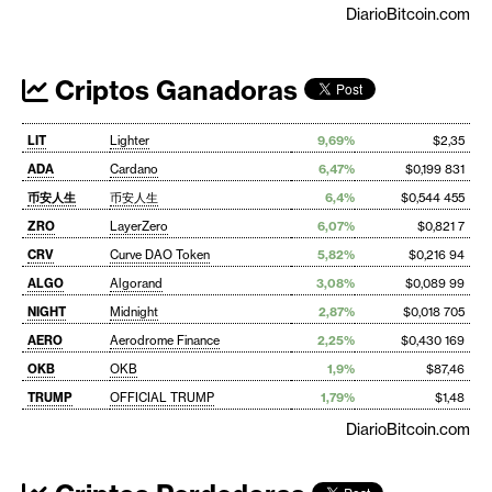
DiarioBitcoin.com
Criptos Ganadoras
LIT
Lighter
9,69%
$2,35
ADA
Cardano
6,47%
$0,199 831
币安人生
币安人生
6,4%
$0,544 455
ZRO
LayerZero
6,07%
$0,821 7
CRV
Curve DAO Token
5,82%
$0,216 94
ALGO
Algorand
3,08%
$0,089 99
NIGHT
Midnight
2,87%
$0,018 705
AERO
Aerodrome Finance
2,25%
$0,430 169
OKB
OKB
1,9%
$87,46
TRUMP
OFFICIAL TRUMP
1,79%
$1,48
DiarioBitcoin.com