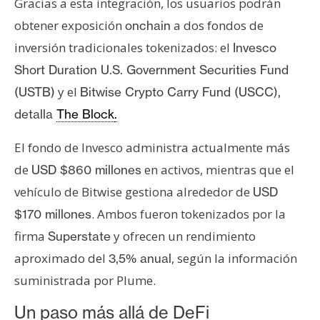
Gracias a esta integración, los usuarios podrán
n
obtener exposición
a dos fondos de
onchain
t
a
inversión tradicionales tokenizados: el
Invesco
c
Short Duration U.S. Government Securities Fund
t
y el
(USTB)
Bitwise Crypto Carry Fund (USCC),
o
detalla
The Block
.
y
P
El fondo de Invesco administra actualmente más
u
de
en activos, mientras que el
USD $860 millones
b
l
vehículo de Bitwise gestiona alrededor de
USD
i
. Ambos fueron tokenizados por la
$170 millones
c
firma
y ofrecen un rendimiento
Superstate
i
aproximado del
, según la información
3,5% anual
d
a
suministrada por Plume.
d
Un paso más allá de DeFi