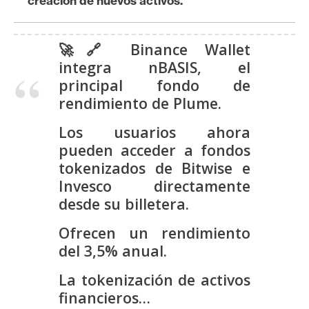
creación de nuevos activos.
s
🚀🔗 Binance Wallet
N
integra nBASIS, el
o
principal fondo de
t
rendimiento de Plume.
a
s
Los usuarios ahora
d
pueden acceder a fondos
e
tokenizados de Bitwise e
P
Invesco directamente
r
desde su billetera.
e
n
Ofrecen un rendimiento
s
del 3,5% anual.
a
La tokenización de activos
financieros…