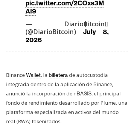
T
pic.twitter.com/2COxs3M
e
Al9
m
a
— Diario฿itcoin
s
(@DiarioBitcoin)
July 8,
2026
R
e
c
u
Binance
, la
de autocustodia
Wallet
billetera
r
integrada dentro de la aplicación de Binance,
s
anunció la incorporación de
, el principal
nBASIS
o
fondo de rendimiento desarrollado por Plume, una
s
plataforma especializada en activos del mundo
real (RWA) tokenizados.
C
o