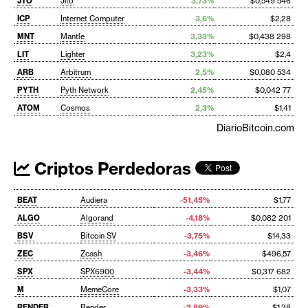
JTO
Jito
3,73%
$0,549 546
ICP
Internet Computer
3,6%
$2,28
MNT
Mantle
3,33%
$0,438 298
LIT
Lighter
3,23%
$2,4
ARB
Arbitrum
2,5%
$0,080 534
PYTH
Pyth Network
2,45%
$0,042 77
ATOM
Cosmos
2,3%
$1,41
DiarioBitcoin.com
Criptos Perdedoras
BEAT
Audiera
-51,45%
$1,77
ALGO
Algorand
-4,18%
$0,082 201
BSV
Bitcoin SV
-3,75%
$14,33
ZEC
Zcash
-3,46%
$496,57
SPX
SPX6900
-3,44%
$0,317 682
M
MemeCore
-3,33%
$1,07
RENDER
Render
-2,89%
$1,28