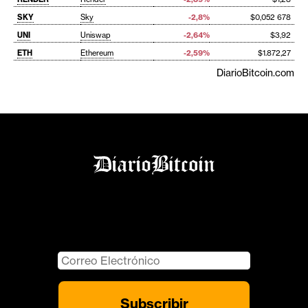
SKY
Sky
-2,8%
$0,052 678
UNI
Uniswap
-2,64%
$3,92
ETH
Ethereum
-2,59%
$1.872,27
DiarioBitcoin.com