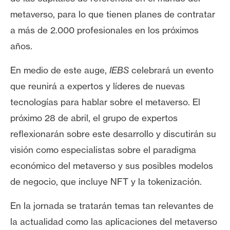
T
e
metaverso, para lo que tienen planes de contratar
m
a más de 2.000 profesionales en los próximos
a
años.
s
En medio de este auge,
IEBS
celebrará un evento
que reunirá a expertos y líderes de nuevas
R
e
tecnologías para hablar sobre el metaverso. El
c
próximo 28 de abril, el grupo de expertos
u
reflexionarán sobre este desarrollo y discutirán su
r
visión como especialistas sobre el paradigma
s
o
económico del metaverso y sus posibles modelos
s
de negocio, que incluye NFT y la tokenización.
En la jornada se tratarán temas tan relevantes de
C
la actualidad como las aplicaciones del metaverso
o