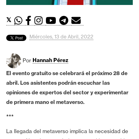
c
a
d
𝕏
o
s
Miércoles, 13 de Abril, 2022
B
Por
Hannah Pérez
i
t
El evento gratuito se celebrará el próximo 28 de
c
abril. Los asistentes podrán escuchar las
o
i
opiniones de expertos del sector y experimentar
n
de primera mano el metaverso.
***
E
t
La llegada del metaverso implica la necesidad de
h