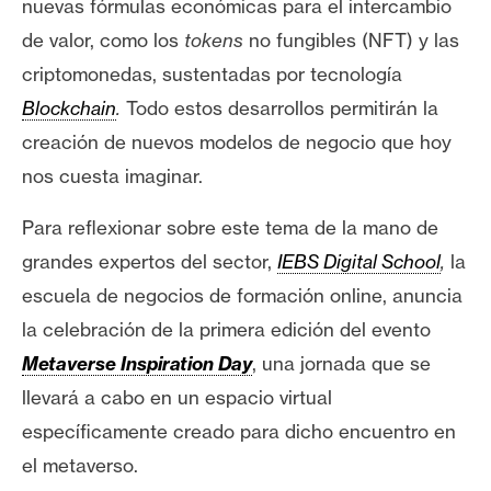
nuevas fórmulas económicas para el intercambio
e
de valor, como los
tokens
no fungibles (NFT) y las
r
e
criptomonedas, sustentadas por tecnología
u
Blockchain
.
Todo estos desarrollos permitirán la
m
creación de nuevos modelos de negocio que hoy
nos cuesta imaginar.
I
Para reflexionar sobre este tema de la mano de
A
grandes expertos del sector,
IEBS Digital School
,
la
escuela de negocios de formación online, anuncia
A
la celebración de la primera edición del evento
n
á
Metaverse Inspiration Day
, una jornada que se
l
llevará a cabo en un espacio virtual
i
específicamente creado para dicho encuentro en
s
el metaverso.
i