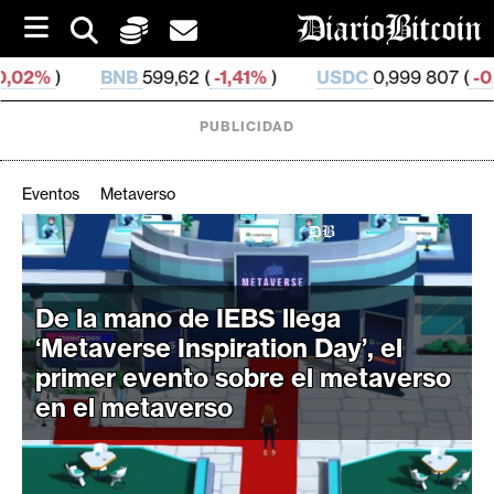
S
k
i
NB
599,62 (
-1,41%
)
USDC
0,999 807 (
-0,0%
)
XR
p
t
o
PUBLICIDAD
c
o
n
Eventos
Metaverso
t
e
C
n
r
t
i
De la mano de IEBS llega
p
‘Metaverse Inspiration Day’, el
t
primer evento sobre el metaverso
o
en el metaverso
M
e
r