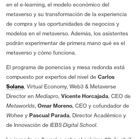
en el e-learning, el modelo económico del
n
t
metaverso y su transformación de la experiencia
a
de compra y las oportunidades de negocios y
c
modelos en el metaverso. Además, los asistentes
t
podrán experimentar de primera mano qué es el
o
y
metaverso y cómo funciona.
P
u
El programa de ponencias y mesa redonda está
b
compuesto por expertos del nivel de
Carlos
l
Solana
, Virtual Economy, Web3 & Metaverse
i
Director en
Mediapro
,
Vicente Horcajada
, CEO de
c
i
Metaworlds
,
Omar Moreno
, CEO y cofundador de
d
Wohee
y
Pascual Parada
, Director Académico y
a
de Innovación de
IEBS Digital School
.
d