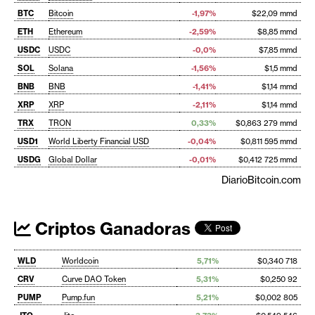
BTC
Bitcoin
-1,97%
$22,09 mmd
ETH
Ethereum
-2,59%
$8,85 mmd
USDC
USDC
-0,0%
$7,85 mmd
SOL
Solana
-1,56%
$1,5 mmd
BNB
BNB
-1,41%
$1,14 mmd
XRP
XRP
-2,11%
$1,14 mmd
TRX
TRON
0,33%
$0,863 279 mmd
USD1
World Liberty Financial USD
-0,04%
$0,811 595 mmd
USDG
Global Dollar
-0,01%
$0,412 725 mmd
DiarioBitcoin.com
Criptos Ganadoras
WLD
Worldcoin
5,71%
$0,340 718
CRV
Curve DAO Token
5,31%
$0,250 92
PUMP
Pump.fun
5,21%
$0,002 805