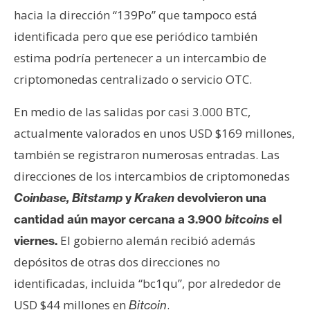
n
hacia la dirección “139Po” que tampoco está
t
identificada pero que ese periódico también
a
estima podría pertenecer a un intercambio de
c
criptomonedas centralizado o servicio OTC.
t
o
En medio de las salidas por casi 3.000 BTC,
y
P
actualmente valorados en unos USD $169 millones,
u
también se registraron numerosas entradas. Las
b
direcciones de los intercambios de criptomonedas
l
Coinbase, Bitstamp
y
Kraken
devolvieron una
i
c
cantidad aún mayor cercana a 3.900
bitcoins
el
i
El gobierno alemán recibió además
viernes.
d
depósitos de otras dos direcciones no
a
identificadas, incluida “bc1qu”, por alrededor de
d
USD $44 millones en
.
Bitcoin