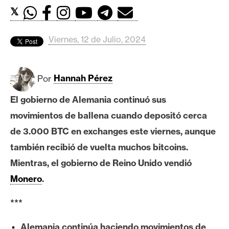
c
𝕏
a
d
o
Viernes, 12 de Julio, 2024
s
Por
Hannah Pérez
B
El gobierno de Alemania continuó sus
i
t
movimientos de ballena cuando depositó cerca
c
de 3.000 BTC en exchanges este viernes, aunque
o
también recibió de vuelta muchos bitcoins.
i
Mientras, el gobierno de Reino Unido vendió
n
Monero
.
E
***
t
h
Alemania continúa haciendo movimientos de