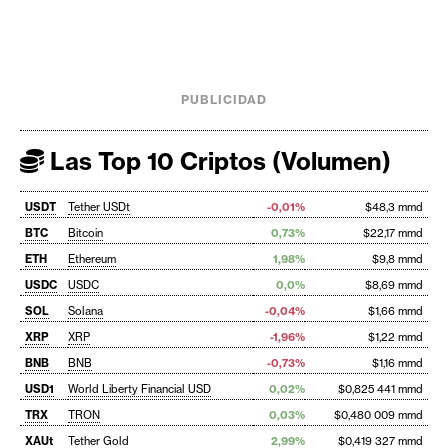
PUBLICIDAD
Las Top 10 Criptos (Volumen)
USDT
Tether USDt
-0,01%
$48,3 mmd
BTC
Bitcoin
0,73%
$22,17 mmd
ETH
Ethereum
1,98%
$9,8 mmd
USDC
USDC
0,0%
$8,69 mmd
SOL
Solana
-0,04%
$1,66 mmd
XRP
XRP
-1,96%
$1,22 mmd
BNB
BNB
-0,73%
$1,16 mmd
USD1
World Liberty Financial USD
0,02%
$0,825 441 mmd
TRX
TRON
0,03%
$0,480 009 mmd
XAUt
Tether Gold
2,99%
$0,419 327 mmd