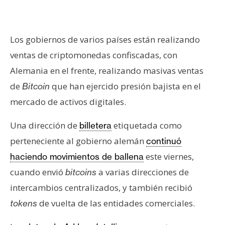
s
Los gobiernos de varios países están realizando
N
o
ventas de criptomonedas confiscadas, con
t
Alemania en el frente, realizando masivas ventas
a
de
que han ejercido presión bajista en el
Bitcoin
s
mercado de activos digitales.
d
e
Una dirección de
etiquetada como
billetera
P
r
perteneciente al gobierno alemán
continuó
e
este viernes,
haciendo movimientos de ballena
n
cuando envió
a varias direcciones de
bitcoins
s
intercambios centralizados, y también recibió
a
de vuelta de las entidades comerciales.
tokens