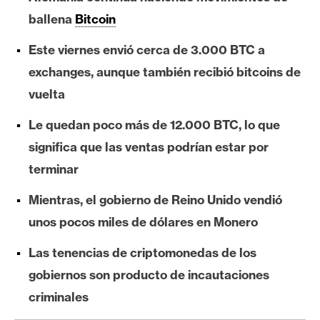
e
ballena
Bitcoin
r
e
Este viernes envió cerca de 3.000 BTC a
u
exchanges, aunque también recibió bitcoins de
m
vuelta
Le quedan poco más de 12.000 BTC, lo que
I
significa que las ventas podrían estar por
A
terminar
Mientras, el gobierno de Reino Unido vendió
A
n
unos pocos miles de dólares en Monero
á
Las tenencias de criptomonedas de los
l
i
gobiernos son producto de incautaciones
s
criminales
i