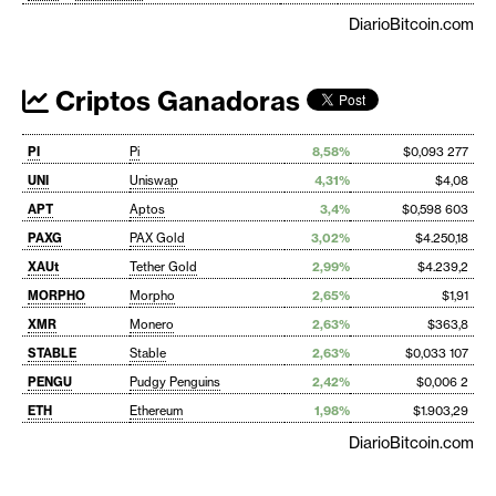
DiarioBitcoin.com
Criptos Ganadoras
PI
Pi
8,58%
$0,093 277
UNI
Uniswap
4,31%
$4,08
APT
Aptos
3,4%
$0,598 603
PAXG
PAX Gold
3,02%
$4.250,18
XAUt
Tether Gold
2,99%
$4.239,2
MORPHO
Morpho
2,65%
$1,91
XMR
Monero
2,63%
$363,8
STABLE
Stable
2,63%
$0,033 107
PENGU
Pudgy Penguins
2,42%
$0,006 2
ETH
Ethereum
1,98%
$1.903,29
DiarioBitcoin.com