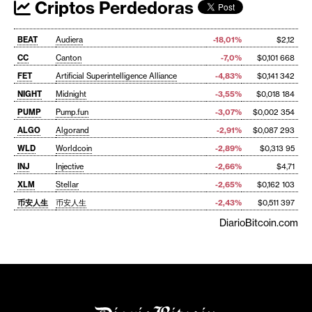
Criptos Perdedoras
BEAT
Audiera
-18,01%
$2,12
CC
Canton
-7,0%
$0,101 668
FET
Artificial Superintelligence Alliance
-4,83%
$0,141 342
NIGHT
Midnight
-3,55%
$0,018 184
PUMP
Pump.fun
-3,07%
$0,002 354
ALGO
Algorand
-2,91%
$0,087 293
WLD
Worldcoin
-2,89%
$0,313 95
INJ
Injective
-2,66%
$4,71
XLM
Stellar
-2,65%
$0,162 103
币安人生
币安人生
-2,43%
$0,511 397
DiarioBitcoin.com