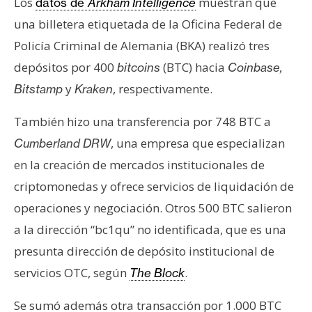
T
Los
muestran que
datos de
Arkham Intelligence
e
una billetera etiquetada de la Oficina Federal de
m
Policía Criminal de Alemania (BKA) realizó tres
a
depósitos por 400
(BTC) hacia
bitcoins
Coinbase,
s
y
, respectivamente.
Bitstamp
Kraken
R
También hizo una transferencia por 748 BTC a
e
, una empresa que especializan
Cumberland DRW
c
en la creación de mercados institucionales de
u
criptomonedas y ofrece servicios de liquidación de
r
s
operaciones y negociación. Otros 500 BTC salieron
o
a la dirección “bc1qu” no identificada, que es una
s
presunta dirección de depósito institucional de
servicios OTC, según
.
The Block
C
Se sumó además otra transacción por 1.000 BTC
o