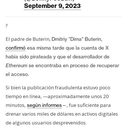
n
September 9, 2023
t
a
?
c
t
El padre de Buterin,
Dmitriy “Dima” Buterin,
o
y
confirmó
esa misma tarde que la cuenta de X
P
había sido pirateada y que el desarrollador de
u
Ethereum
se encontraba en proceso de recuperar
b
el acceso.
l
i
Si bien la publicación fraudulenta estuvo poco
c
tiempo en línea, —aproximadamente unos 20
i
d
minutos,
, fue suficiente para
según informes
—
a
drenar varios miles de dólares en activos digitales
d
de algunos usuarios desprevenidos.