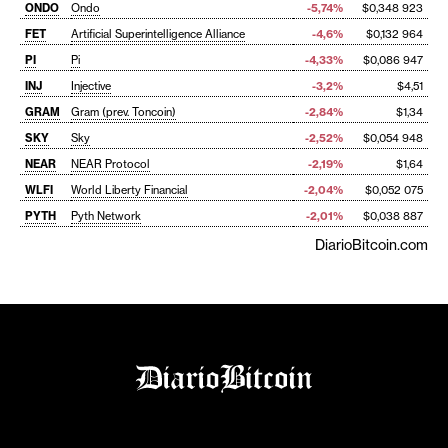
ONDO
Ondo
-5,74%
$0,348 923
FET
Artificial Superintelligence Alliance
-4,6%
$0,132 964
PI
Pi
-4,33%
$0,086 947
INJ
Injective
-3,2%
$4,51
GRAM
Gram (prev. Toncoin)
-2,84%
$1,34
SKY
Sky
-2,52%
$0,054 948
NEAR
NEAR Protocol
-2,19%
$1,64
WLFI
World Liberty Financial
-2,04%
$0,052 075
PYTH
Pyth Network
-2,01%
$0,038 887
DiarioBitcoin.com