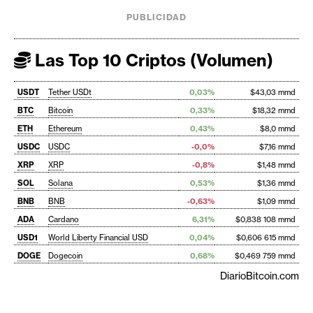
PUBLICIDAD
Las Top 10 Criptos (Volumen)
USDT
Tether USDt
0,03%
$43,03 mmd
BTC
Bitcoin
0,33%
$18,32 mmd
ETH
Ethereum
0,43%
$8,0 mmd
USDC
USDC
-0,0%
$7,16 mmd
XRP
XRP
-0,8%
$1,48 mmd
SOL
Solana
0,53%
$1,36 mmd
BNB
BNB
-0,63%
$1,09 mmd
ADA
Cardano
6,31%
$0,838 108 mmd
USD1
World Liberty Financial USD
0,04%
$0,606 615 mmd
DOGE
Dogecoin
0,68%
$0,469 759 mmd
DiarioBitcoin.com