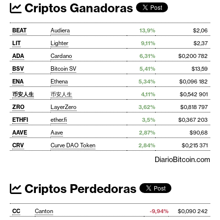
Criptos Ganadoras
BEAT
Audiera
13,9%
$2,06
LIT
Lighter
9,11%
$2,37
ADA
Cardano
6,31%
$0,200 782
BSV
Bitcoin SV
5,41%
$13,59
ENA
Ethena
5,34%
$0,096 182
币安人生
币安人生
4,11%
$0,542 901
ZRO
LayerZero
3,62%
$0,818 797
ETHFI
ether.fi
3,5%
$0,367 203
AAVE
Aave
2,87%
$90,68
CRV
Curve DAO Token
2,84%
$0,215 371
DiarioBitcoin.com
Criptos Perdedoras
CC
Canton
-9,94%
$0,090 242