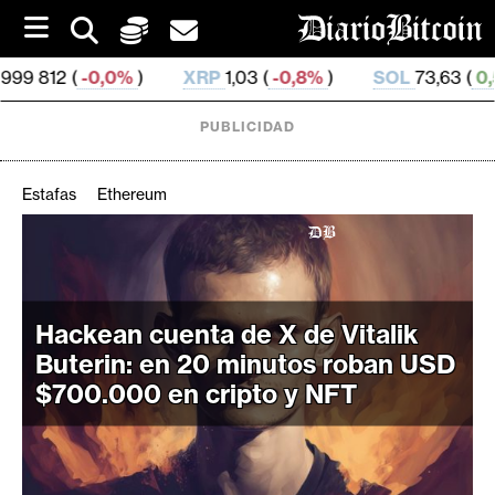
S
k
i
,0%
)
XRP
1,03 (
-0,8%
)
SOL
73,63 (
0,53%
)
T
p
t
o
PUBLICIDAD
c
o
n
Estafas
Ethereum
t
e
C
n
r
t
i
Hackean cuenta de X de Vitalik
p
t
Buterin: en 20 minutos roban USD
o
$700.000 en cripto y NFT
M
e
r