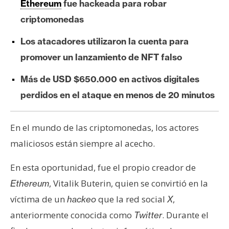
Ethereum
fue hackeada para robar
e
criptomonedas
r
e
Los atacadores utilizaron la cuenta para
u
promover un lanzamiento de NFT falso
m
Más de USD $650.000 en activos digitales
perdidos en el ataque en menos de 20 minutos
I
A
En el mundo de las criptomonedas, los actores
maliciosos están siempre al acecho.
A
n
En esta oportunidad, fue el propio creador de
á
l
, Vitalik Buterin, quien se convirtió en la
Ethereum
i
víctima de un
que la red social
,
hackeo
X
s
anteriormente conocida como
. Durante el
Twitter
i