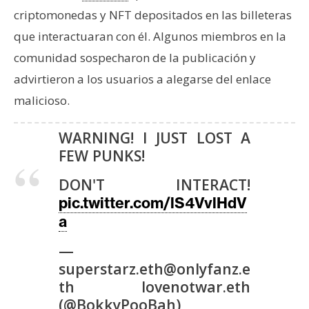
T
criptomonedas y NFT depositados en las billeteras
e
m
que interactuaran con él. Algunos miembros en la
a
comunidad sospecharon de la publicación y
s
advirtieron a los usuarios a alegarse del enlace
malicioso.
R
e
WARNING! I JUST LOST A
c
FEW PUNKS!
u
DON'T INTERACT!
r
pic.twitter.com/lS4VvlHdV
s
a
o
s
—
superstarz.eth@onlyfanz.e
th lovenotwar.eth
C
(@BokkyPooBah)
o