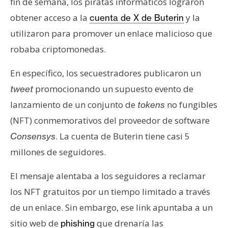
fin de semana, los piratas informáticos lograron
s
obtener acceso a la
y la
cuenta de X de Buterin
utilizaron para promover un enlace malicioso que
N
robaba criptomonedas.
o
t
En específico, los secuestradores publicaron un
a
promocionando un supuesto evento de
tweet
s
d
lanzamiento de un conjunto de
no fungibles
tokens
e
(NFT) conmemorativos del proveedor de software
P
. La cuenta de Buterin tiene casi 5
Consensys
r
millones de seguidores.
e
n
El mensaje alentaba a los seguidores a reclamar
s
los NFT gratuitos por un tiempo limitado a través
a
de un enlace. Sin embargo, ese link apuntaba a un
sitio web de
que drenaría las
phishing