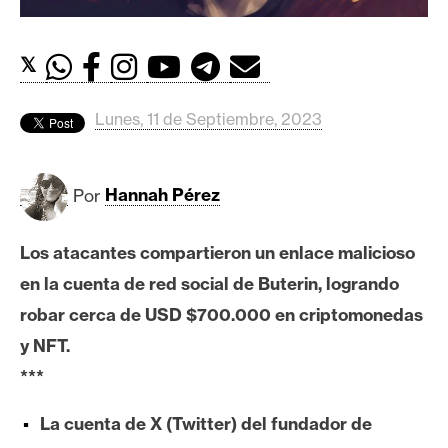
c
a
d
𝕏
o
s
Lunes, 11 de Septiembre, 2023
B
Por
Hannah Pérez
i
t
c
Los atacantes compartieron un enlace malicioso
o
en la cuenta de red social de Buterin, logrando
i
robar cerca de USD $700.000 en criptomonedas
n
y NFT.
***
E
t
La cuenta de X (Twitter) del fundador de
h