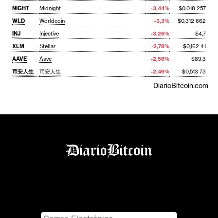
NIGHT
Midnight
-3,44%
$0,018 257
WLD
Worldcoin
-3,3%
$0,312 662
INJ
Injective
-3,26%
$4,7
XLM
Stellar
-2,78%
$0,162 41
AAVE
Aave
-2,56%
$89,3
币安人生
币安人生
-2,46%
$0,513 73
DiarioBitcoin.com