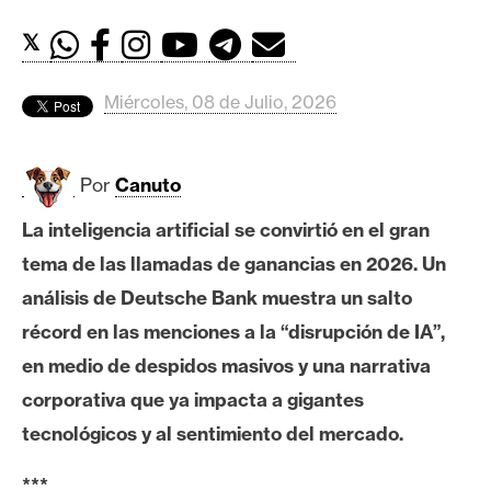
c
a
𝕏
d
o
Miércoles, 08 de Julio, 2026
s
Por
Canuto
B
i
La inteligencia artificial se convirtió en el gran
t
tema de las llamadas de ganancias en 2026. Un
c
o
análisis de Deutsche Bank muestra un salto
i
récord en las menciones a la “disrupción de IA”,
n
en medio de despidos masivos y una narrativa
corporativa que ya impacta a gigantes
E
tecnológicos y al sentimiento del mercado.
t
h
***