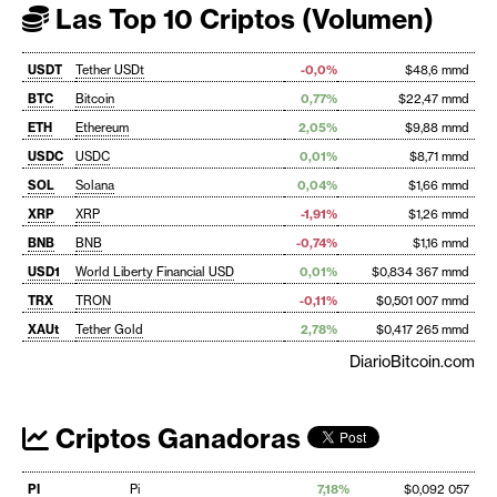
Las Top 10 Criptos (Volumen)
USDT
Tether USDt
-0,0%
$48,6 mmd
BTC
Bitcoin
0,77%
$22,47 mmd
ETH
Ethereum
2,05%
$9,88 mmd
USDC
USDC
0,01%
$8,71 mmd
SOL
Solana
0,04%
$1,66 mmd
XRP
XRP
-1,91%
$1,26 mmd
BNB
BNB
-0,74%
$1,16 mmd
USD1
World Liberty Financial USD
0,01%
$0,834 367 mmd
TRX
TRON
-0,11%
$0,501 007 mmd
XAUt
Tether Gold
2,78%
$0,417 265 mmd
DiarioBitcoin.com
Criptos Ganadoras
PI
Pi
7,18%
$0,092 057