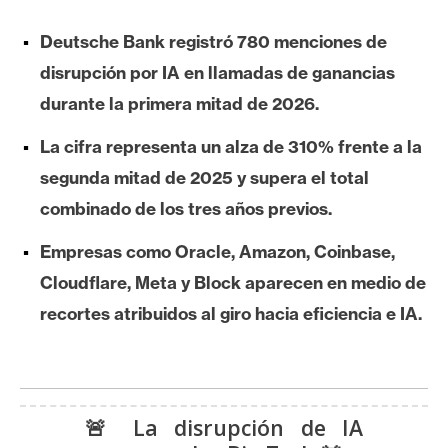
e
Deutsche Bank registró 780 menciones de
r
e
disrupción por IA en llamadas de ganancias
u
durante la primera mitad de 2026.
m
La cifra representa un alza de 310% frente a la
segunda mitad de 2025 y supera el total
I
combinado de los tres años previos.
A
Empresas como Oracle, Amazon, Coinbase,
A
Cloudflare, Meta y Block aparecen en medio de
n
recortes atribuidos al giro hacia eficiencia e IA.
á
l
i
s
🚨 La disrupción de IA
i