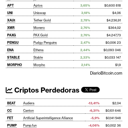
APT
Aptos
3,65%
$0,600 818
UNI
Uniswap
3,18%
$4,06
XAUt
Tether Gold
2,78%
$4.236,91
XMR
Monero
2,76%
$364,02
PAXG
PAX Gold
2,76%
$4.247,73
PENGU
Pudgy Penguins
2,47%
$0,006 23
ENA
Ethena
2,44%
$0,093 046
STABLE
Stable
2,33%
$0,033 147
MORPHO
Morpho
2,14%
$1,9
DiarioBitcoin.com
Criptos Perdedoras
BEAT
Audiera
-13,41%
$2,04
CC
Canton
-6,31%
$0,101 646
FET
Artificial Superintelligence Alliance
-5,9%
$0,141 548
PUMP
Pump.fun
-4,06%
$0,002 36