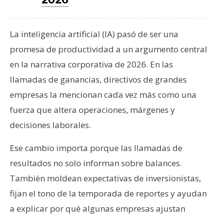
T
e
m
La inteligencia artificial (IA) pasó de ser una
a
s
promesa de productividad a un argumento central
en la narrativa corporativa de 2026. En las
llamadas de ganancias, directivos de grandes
R
empresas la mencionan cada vez más como una
e
c
fuerza que altera operaciones, márgenes y
u
decisiones laborales.
r
s
Ese cambio importa porque las llamadas de
o
resultados no solo informan sobre balances.
s
También moldean expectativas de inversionistas,
fijan el tono de la temporada de reportes y ayudan
C
a explicar por qué algunas empresas ajustan
o