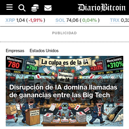
S
k
i
1%
)
SOL
74,06 (
0,04%
)
TRX
0,326 226 (
-0,11%
)
p
t
o
PUBLICIDAD
c
o
n
Empresas
Estados Unidos
t
e
C
n
r
t
i
Disrupción de IA domina llamadas
p
t
de ganancias entre las Big Tech
o
M
e
r