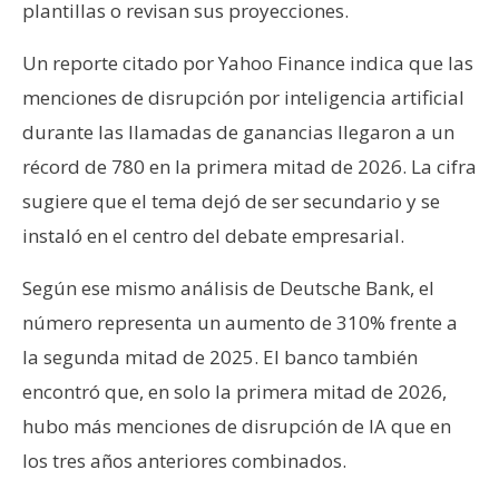
plantillas o revisan sus proyecciones.
n
t
Un reporte citado por Yahoo Finance indica que las
a
menciones de disrupción por inteligencia artificial
c
t
durante las llamadas de ganancias llegaron a un
o
récord de 780 en la primera mitad de 2026. La cifra
y
sugiere que el tema dejó de ser secundario y se
P
instaló en el centro del debate empresarial.
u
b
Según ese mismo análisis de Deutsche Bank, el
l
número representa un aumento de 310% frente a
i
c
la segunda mitad de 2025. El banco también
i
encontró que, en solo la primera mitad de 2026,
d
hubo más menciones de disrupción de IA que en
a
los tres años anteriores combinados.
d