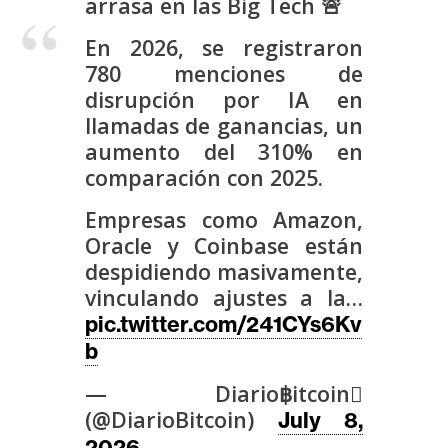
arrasa en las Big Tech 🚨
s
En 2026, se registraron
780 menciones de
N
disrupción por IA en
o
llamadas de ganancias, un
t
aumento del 310% en
a
comparación con 2025.
s
d
Empresas como Amazon,
e
Oracle y Coinbase están
P
despidiendo masivamente,
r
vinculando ajustes a la…
e
pic.twitter.com/241CYs6Kv
n
b
s
a
— Diario฿itcoin
(@DiarioBitcoin)
July 8,
2026