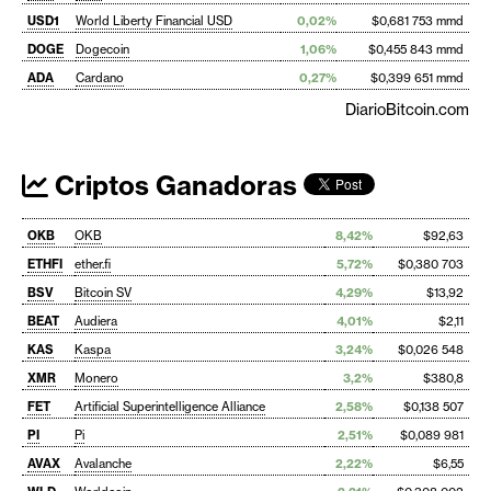
USD1
World Liberty Financial USD
0,02%
$0,681 753 mmd
DOGE
Dogecoin
1,06%
$0,455 843 mmd
ADA
Cardano
0,27%
$0,399 651 mmd
DiarioBitcoin.com
Criptos Ganadoras
OKB
OKB
8,42%
$92,63
ETHFI
ether.fi
5,72%
$0,380 703
BSV
Bitcoin SV
4,29%
$13,92
BEAT
Audiera
4,01%
$2,11
KAS
Kaspa
3,24%
$0,026 548
XMR
Monero
3,2%
$380,8
FET
Artificial Superintelligence Alliance
2,58%
$0,138 507
PI
Pi
2,51%
$0,089 981
AVAX
Avalanche
2,22%
$6,55