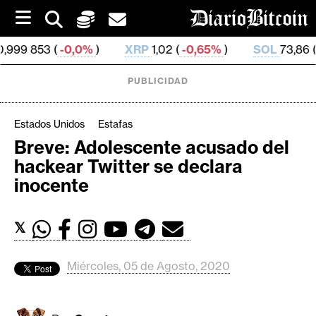
S
k
i
-0,0%
)
XRP
1,02 (
-0,65%
)
SOL
73,86 (
1,69%
)
p
t
o
PUBLICIDAD
c
o
n
Estados Unidos
Estafas
t
Breve: Adolescente acusado del
e
C
hackear Twitter se declara
n
r
t
inocente
i
p
𝕏
t
o
M
Miércoles, 05 de Agosto, 2020
e
r