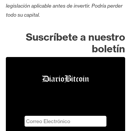
n
legislación aplicable antes de invertir. Podría perder
t
todo su capital.
a
c
t
Suscríbete a nuestro
o
boletín
y
P
u
b
l
i
c
i
d
a
d