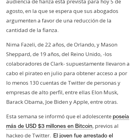
audiencia de fianza está prevista para hoy 5 de
s
agosto, en la que se espera que sus abogados
argumenten a favor de una reducción de la
N
cantidad de la fianza.
o
t
Nima Fazeli, de 22 años, de Orlando, y Mason
a
Sheppard, de 19 años, del Reino Unido, -los
s
d
colaboradores de Clark- supuestamente llevaron a
e
cabo el pirateo en julio para obtener acceso a por
P
lo menos 130 cuentas de Twitter de personas y
r
empresas de alto perfil, entre ellas Elon Musk,
e
n
Barack Obama, Joe Biden y Apple, entre otras.
s
Esta semana se informó que el adolescente
a
poseía
, previos al
más de USD $3 millones en Bitcoin
hackeo de Twitter.
El joven fue arrestado el