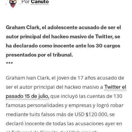
c
Por
Canuto
a
d
o
Graham Clark, el adolescente acusado de ser el
s
autor principal del hackeo masivo de Twitter, se
ha declarado como inocente ante los 30 cargos
B
presentados por el tribunal.
i
***
t
c
Graham Ivan Clark, el joven de 17 años acusado de
o
ser el autor principal del hackeo masivo a
Twitter el
i
n
que incluyó las cuentas de 130
pasado 15 de julio,
famosas personalidades y empresas y logró robar
mediante tuits falsos más de USD $120.000, se
E
t
declaró inocente de todas las acusaciones ayer en
h