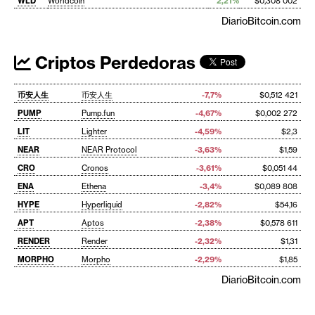
WLD
Worldcoin
2,21%
$0,308 002
DiarioBitcoin.com
Criptos Perdedoras
币安人生
币安人生
-7,7%
$0,512 421
PUMP
Pump.fun
-4,67%
$0,002 272
LIT
Lighter
-4,59%
$2,3
NEAR
NEAR Protocol
-3,63%
$1,59
CRO
Cronos
-3,61%
$0,051 44
ENA
Ethena
-3,4%
$0,089 808
HYPE
Hyperliquid
-2,82%
$54,16
APT
Aptos
-2,38%
$0,578 611
RENDER
Render
-2,32%
$1,31
MORPHO
Morpho
-2,29%
$1,85
DiarioBitcoin.com