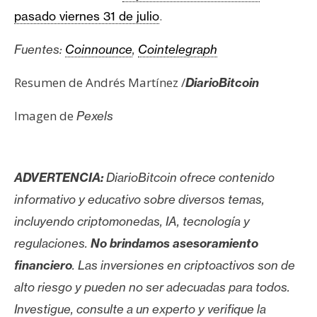
T
.
pasado viernes 31 de julio
e
m
Fuentes:
Coinnounce
,
Cointelegraph
a
s
Resumen de Andrés Martínez /
DiarioBitcoin
Imagen de
Pexels
R
e
c
u
ADVERTENCIA:
DiarioBitcoin ofrece contenido
r
informativo y educativo sobre diversos temas,
s
incluyendo criptomonedas, IA, tecnología y
o
s
regulaciones.
No brindamos asesoramiento
financiero
. Las inversiones en criptoactivos son de
alto riesgo y pueden no ser adecuadas para todos.
C
Investigue, consulte a un experto y verifique la
o