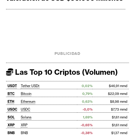
PUBLICIDAD
Las Top 10 Criptos (Volumen)
USDT
Tether USDt
0,02%
$46,91 mmd
BTC
Bitcoin
0,79%
$22,09 mmd
ETH
Ethereum
0,63%
$8,98 mmd
USDC
USDC
-0,0%
$7,73 mmd
SOL
Solana
1,69%
$1,61 mmd
XRP
XRP
-0,65%
$1,61 mmd
BNB
BNB
-0,38%
$1,37 mmd