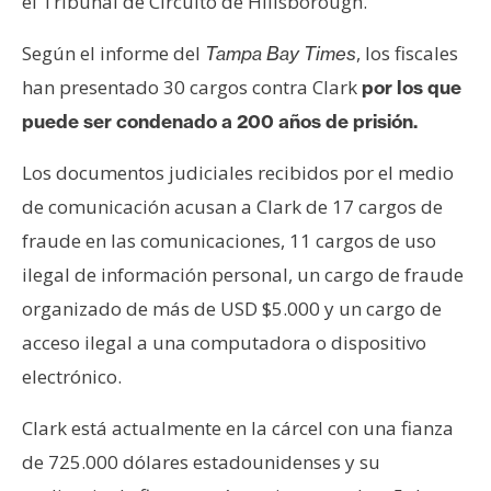
el Tribunal de Circuito de Hillsborough.
e
r
Según el informe del
, los fiscales
Tampa Bay Times
e
han presentado 30 cargos contra Clark
por los que
u
puede ser condenado a 200 años de prisión.
m
Los documentos judiciales recibidos por el medio
I
de comunicación acusan a Clark de 17 cargos de
A
fraude en las comunicaciones, 11 cargos de uso
ilegal de información personal, un cargo de fraude
organizado de más de USD $5.000 y un cargo de
A
n
acceso ilegal a una computadora o dispositivo
á
electrónico.
l
i
Clark está actualmente en la cárcel con una fianza
s
de 725.000 dólares estadounidenses y su
i