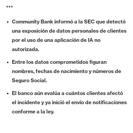
e
***
r
e
Community Bank informó a la SEC que detectó
u
una exposición de datos personales de clientes
m
por el uso de una aplicación de IA no
autorizada.
I
Entre los datos comprometidos figuran
A
nombres, fechas de nacimiento y números de
Seguro Social.
A
n
El banco aún evalúa a cuántos clientes afectó
á
el incidente y ya inició el envío de notificaciones
l
conforme a la ley.
i
s
i