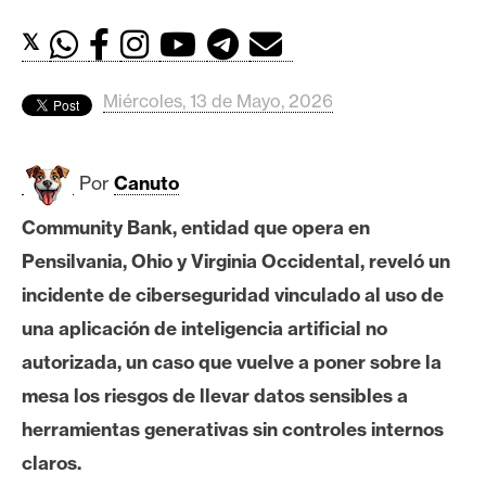
c
a
𝕏
d
o
Miércoles, 13 de Mayo, 2026
s
Por
Canuto
B
i
Community Bank, entidad que opera en
t
Pensilvania, Ohio y Virginia Occidental, reveló un
c
o
incidente de ciberseguridad vinculado al uso de
i
una aplicación de inteligencia artificial no
n
autorizada, un caso que vuelve a poner sobre la
mesa los riesgos de llevar datos sensibles a
E
herramientas generativas sin controles internos
t
claros.
h