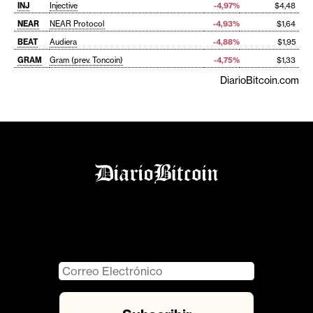
INJ
Injective
-4,97%
$4,48
NEAR
NEAR Protocol
-4,93%
$1,64
BEAT
Audiera
-4,88%
$1,95
GRAM
Gram (prev. Toncoin)
-4,75%
$1,33
DiarioBitcoin.com