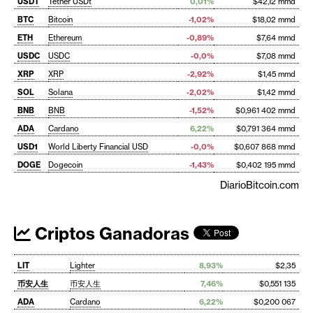
USDT
Tether USDt
0,01%
$42,12 mmd
BTC
Bitcoin
-1,02%
$18,02 mmd
ETH
Ethereum
-0,89%
$7,64 mmd
USDC
USDC
-0,0%
$7,08 mmd
XRP
XRP
-2,92%
$1,45 mmd
SOL
Solana
-2,02%
$1,42 mmd
BNB
BNB
-1,52%
$0,961 402 mmd
ADA
Cardano
6,22%
$0,791 364 mmd
USD1
World Liberty Financial USD
-0,0%
$0,607 868 mmd
DOGE
Dogecoin
-1,43%
$0,402 195 mmd
DiarioBitcoin.com
Criptos Ganadoras
LIT
Lighter
8,93%
$2,35
币安人生
币安人生
7,46%
$0,551 135
ADA
Cardano
6,22%
$0,200 067