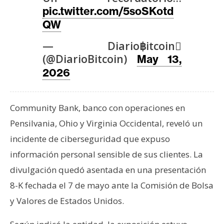
T
pic.twitter.com/5soSKotd
e
QW
m
a
— Diario฿itcoin
s
(@DiarioBitcoin)
May 13,
2026
R
e
Community Bank, banco con operaciones en
c
u
Pensilvania, Ohio y Virginia Occidental, reveló un
r
incidente de ciberseguridad que expuso
s
información personal sensible de sus clientes. La
o
divulgación quedó asentada en una presentación
s
8-K fechada el 7 de mayo ante la Comisión de Bolsa
y Valores de Estados Unidos.
C
o