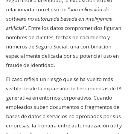
Según indicó la entidad, la exposición estuvo
n
relacionada con el uso de
“una aplicación de
t
software no autorizada basada en inteligencia
a
c
. Entre los datos comprometidos figuran
artificial”
t
nombres de clientes, fechas de nacimiento y
o
números de Seguro Social, una combinación
y
especialmente delicada por su potencial uso en
P
u
fraude de identidad.
b
El caso refleja un riesgo que se ha vuelto más
l
i
visible desde la expansión de herramientas de IA
c
generativa en entornos corporativos. Cuando
i
empleados suben documentos o fragmentos de
d
bases de datos a servicios no aprobados por sus
a
d
empresas, la frontera entre automatización útil y