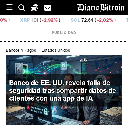
S
k
i
-2,92%
)
SOL
72,64 (
-2,02%
)
TRX
0,327 358 (
0,
p
t
o
PUBLICIDAD
c
o
n
Bancos Y Pagos
Estados Unidos
t
e
C
n
r
t
i
Banco de EE. UU. revela falla de
p
seguridad tras compartir datos de
t
clientes con una app de IA
o
M
e
r