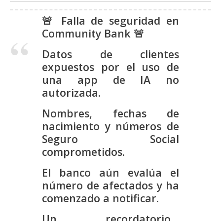
s
🚨 Falla de seguridad en
Community Bank 🚨
N
o
Datos de clientes
t
expuestos por el uso de
a
una app de IA no
s
autorizada.
d
Nombres, fechas de
e
nacimiento y números de
P
r
Seguro Social
e
comprometidos.
n
El banco aún evalúa el
s
número de afectados y ha
a
comenzado a notificar.
Un recordatorio…