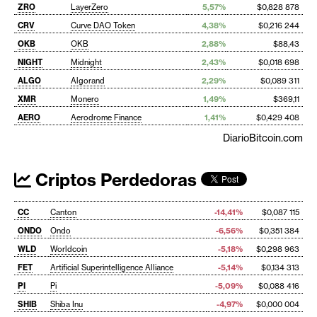
ZRO
LayerZero
5,57%
$0,828 878
CRV
Curve DAO Token
4,38%
$0,216 244
OKB
OKB
2,88%
$88,43
NIGHT
Midnight
2,43%
$0,018 698
ALGO
Algorand
2,29%
$0,089 311
XMR
Monero
1,49%
$369,11
AERO
Aerodrome Finance
1,41%
$0,429 408
DiarioBitcoin.com
Criptos Perdedoras
CC
Canton
-14,41%
$0,087 115
ONDO
Ondo
-6,56%
$0,351 384
WLD
Worldcoin
-5,18%
$0,298 963
FET
Artificial Superintelligence Alliance
-5,14%
$0,134 313
PI
Pi
-5,09%
$0,088 416
SHIB
Shiba Inu
-4,97%
$0,000 004