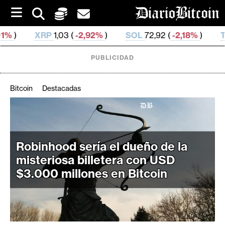
S
k
i
RP
1,03 (
-2,92%
)
SOL
72,92 (
-2,18%
)
TRX
0,326 8
p
t
o
PUBLICIDAD
c
o
n
Bitcoin
Destacadas
t
e
C
n
r
t
i
Robinhood sería el dueño de la
p
misteriosa billetera con USD
t
$3.000 millones en Bitcoin
o
M
e
r