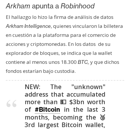
s
Arkham
apunta a
Robinhood
El hallazgo lo hizo la firma de análisis de datos
N
, quienes vincularon la billetera
Arkham Intelligence
o
en cuestión a la plataforma para el comercio de
t
acciones y criptomonedas. En los datos de su
a
s
explorador de bloques, se indica que la wallet
d
contiene al menos unos 18.300
y que dichos
BTC,
e
fondos estarían bajo custodia.
P
r
NEW: The "unknown"
e
address that accumulated
n
more than 💵 $3bn worth
s
of
in the last 3
#Bitcoin
a
months, becoming the 🥉
3rd largest Bitcoin wallet,