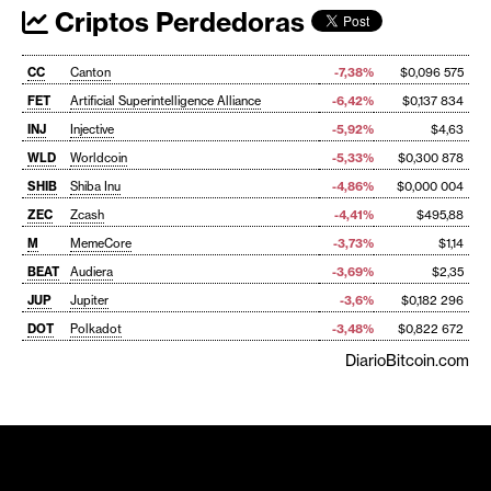
Criptos Perdedoras
CC
Canton
-7,38%
$0,096 575
FET
Artificial Superintelligence Alliance
-6,42%
$0,137 834
INJ
Injective
-5,92%
$4,63
WLD
Worldcoin
-5,33%
$0,300 878
SHIB
Shiba Inu
-4,86%
$0,000 004
ZEC
Zcash
-4,41%
$495,88
M
MemeCore
-3,73%
$1,14
BEAT
Audiera
-3,69%
$2,35
JUP
Jupiter
-3,6%
$0,182 296
DOT
Polkadot
-3,48%
$0,822 672
DiarioBitcoin.com