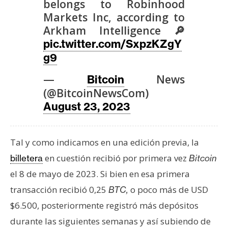
T
belongs to Robinhood
e
Markets Inc, according to
m
Arkham Intelligence 🔎
a
pic.twitter.com/SxpzKZgY
s
g9
—
News
Bitcoin
R
(@BitcoinNewsCom)
e
August 23, 2023
c
u
r
Tal y como indicamos en una edición previa, la
s
en cuestión recibió por primera vez
billetera
Bitcoin
o
el 8 de mayo de 2023. Si bien en esa primera
s
transacción recibió 0,25
o poco más de USD
BTC,
$6.500, posteriormente registró más depósitos
C
durante las siguientes semanas y así subiendo de
o