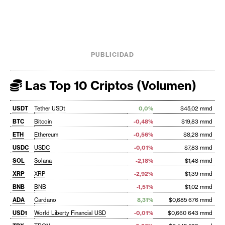
PUBLICIDAD
Las Top 10 Criptos (Volumen)
USDT
Tether USDt
0,0%
$45,02 mmd
BTC
Bitcoin
-0,48%
$19,83 mmd
ETH
Ethereum
-0,56%
$8,28 mmd
USDC
USDC
-0,01%
$7,83 mmd
SOL
Solana
-2,18%
$1,48 mmd
XRP
XRP
-2,92%
$1,39 mmd
BNB
BNB
-1,51%
$1,02 mmd
ADA
Cardano
8,31%
$0,685 676 mmd
USD1
World Liberty Financial USD
-0,01%
$0,660 643 mmd