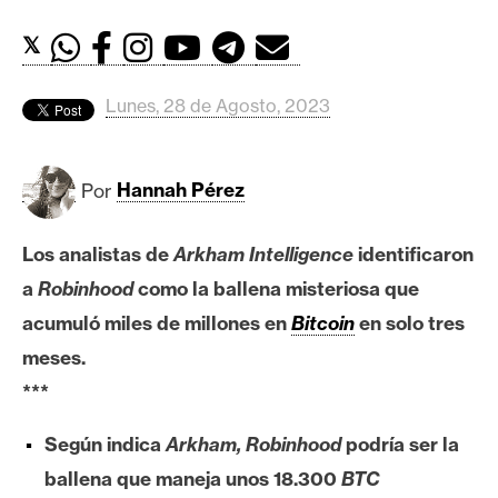
c
a
𝕏
d
o
Lunes, 28 de Agosto, 2023
s
B
Por
Hannah Pérez
i
t
Los analistas de
Arkham Intelligence
identificaron
c
a
Robinhood
como la ballena misteriosa que
o
acumuló miles de millones en
Bitcoin
en solo tres
i
n
meses.
***
E
Según indica
Arkham, Robinhood
podría ser la
t
ballena que maneja unos 18.300
BTC
h