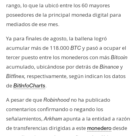
n
rango, lo que la ubicó entre los 60 mayores
t
poseedores de la principal moneda digital para
a
mediados de ese mes.
c
t
Ya para finales de agosto, la ballena logró
o
acumular más de 118.000
y pasó a ocupar el
BTC
y
tercer puesto entre los monederos con más
Bitcoin
P
u
acumulado, ubicándose por detrás de
y
Binance
b
respectivamente, según indican los datos
Bitfinex,
l
de
.
BitInfoCharts
i
c
A pesar de que
no ha publicado
Robinhood
i
comentarios confirmando o negando los
d
señalamientos,
apunta a la entidad a razón
a
Arkham
d
de transferencias dirigidas a este
desde
monedero