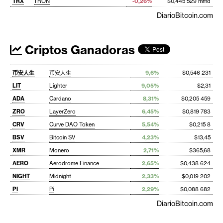
TRX
TRON
-0,26%
$0,445 529 mmd
DiarioBitcoin.com
Criptos Ganadoras
币安人生
币安人生
9,6%
$0,546 231
LIT
Lighter
9,05%
$2,31
ADA
Cardano
8,31%
$0,205 459
ZRO
LayerZero
6,45%
$0,819 783
CRV
Curve DAO Token
5,54%
$0,215 8
BSV
Bitcoin SV
4,23%
$13,45
XMR
Monero
2,71%
$365,68
AERO
Aerodrome Finance
2,65%
$0,438 624
NIGHT
Midnight
2,33%
$0,019 202
PI
Pi
2,29%
$0,088 682
DiarioBitcoin.com