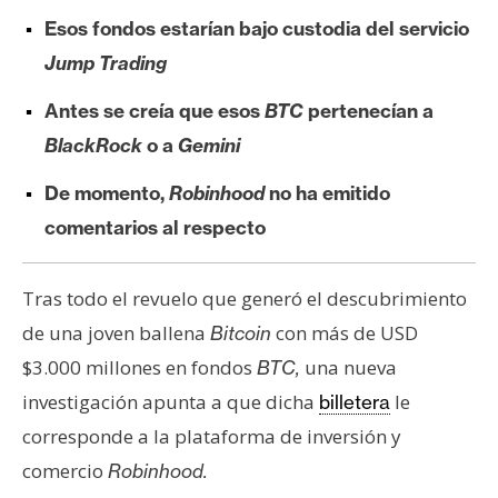
e
Esos fondos estarían bajo custodia del servicio
r
Jump Trading
e
u
Antes se creía que esos
BTC
pertenecían a
m
BlackRock
o a
Gemini
De momento,
Robinhood
no ha emitido
I
comentarios al respecto
A
Tras todo el revuelo que generó el descubrimiento
A
de una joven ballena
con más de USD
Bitcoin
n
$3.000 millones en fondos
una nueva
BTC,
á
l
investigación apunta a que dicha
le
billetera
i
corresponde a la plataforma de inversión y
s
comercio
Robinhood.
i