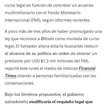
s
curso legal en función de concretar un acuerdo
multimillonario con el Fondo Monetario
N
Internacional (FMI), según informes recientes.
o
t
A poco más de tres años de haber promulgado una
a
ley que reconoce a
como moneda de curso
Bitcoin
s
legal, El Salvador ahora estaría buscando reducir
d
de obtener un
el alcance de su política en orden
e
P
préstamo por USD $1,3 mil millones del FMI,
r
reportó este lunes el medio de noticias
Financial
e
citando a personas familiarizadas con las
Times
n
conversaciones.
s
a
Bajo los términos propuestos, el gobierno
salvadoreño
modificaría el requisito legal que