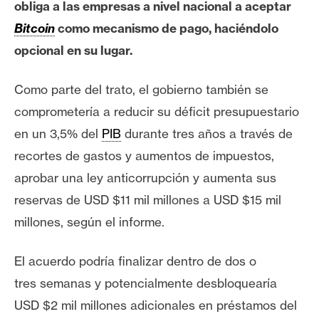
T
obliga a las empresas a nivel nacional a aceptar
e
Bitcoin
como mecanismo de pago, haciéndolo
m
opcional en su lugar.
a
s
Como parte del trato, el gobierno también se
comprometería a reducir su déficit presupuestario
R
en un 3,5% del
PIB
durante tres años a través de
e
recortes de gastos y aumentos de impuestos
,
c
u
aprobar una ley anticorrupción y aumenta
sus
r
reservas de USD $11 mil millones a USD $15 mil
s
millones, según el informe.
o
s
El acuerdo podría finalizar dentro de dos o
tres
semanas y
potencialmente desbloquearía
C
USD $2 mil millones adicionales en préstamos del
o