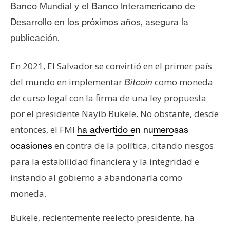
Banco Mundial y el Banco Interamericano de
n
t
Desarrollo en los próximos años, asegura la
a
publicación.
c
t
En 2021, El Salvador se convirtió en el primer país
o
del mundo en implementar
como moneda
Bitcoin
y
de curso legal con la firma de una ley propuesta
P
u
por el presidente Nayib Bukele. No obstante, desde
b
entonces, el FMI
ha advertido en numerosas
l
en contra de la política, citando riesgos
ocasiones
i
para la estabilidad financiera y la integridad e
c
i
instando al gobierno a abandonarla como
d
moneda.
a
d
Bukele, recientemente reelecto presidente, ha