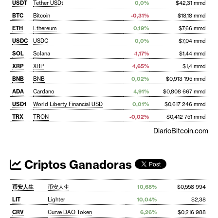
USDT
Tether USDt
0,0%
$42,31 mmd
BTC
Bitcoin
-0,31%
$18,18 mmd
ETH
Ethereum
0,19%
$7,66 mmd
USDC
USDC
0,0%
$7,04 mmd
SOL
Solana
-1,17%
$1,44 mmd
XRP
XRP
-1,65%
$1,4 mmd
BNB
BNB
0,02%
$0,913 195 mmd
ADA
Cardano
4,91%
$0,808 667 mmd
USD1
World Liberty Financial USD
0,01%
$0,617 246 mmd
TRX
TRON
-0,02%
$0,412 751 mmd
DiarioBitcoin.com
Criptos Ganadoras
币安人生
币安人生
10,68%
$0,558 994
LIT
Lighter
10,04%
$2,38
CRV
Curve DAO Token
6,26%
$0,216 988