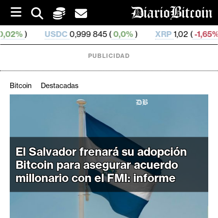
S
k
i
USDC
0,999 845 (
0,0%
)
XRP
1,02 (
-1,65%
)
SOL
72
p
t
o
PUBLICIDAD
c
o
n
Bitcoin
Destacadas
t
e
C
n
r
t
i
p
El Salvador frenará su adopción
t
Bitcoin para asegurar acuerdo
o
millonario con el FMI: informe
M
e
r