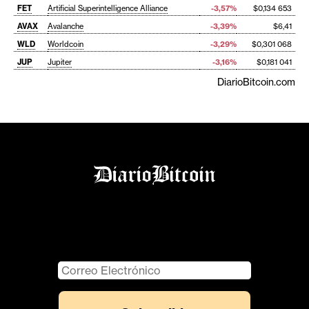
FET
Artificial Superintelligence Alliance
-3,57%
$0,134 653
AVAX
Avalanche
-3,39%
$6,41
WLD
Worldcoin
-3,29%
$0,301 068
JUP
Jupiter
-3,16%
$0,181 041
DiarioBitcoin.com