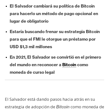
e
El Salvador cambiará su política de Bitcoin
r
para hacerlo un método de pago opcional en
e
lugar de obligatorio
u
m
Estaría buscando frenar su estrategia Bitcoin
para que el FMI le otorgue un préstamo por
I
USD $1,3 mil millones
A
En 2021, El Salvador se convirtió en el primero
del mundo en reconocer a
Bitcoin
como
A
moneda de curso legal
n
á
l
i
s
El Salvador está dando pasos hacia atrás en su
i
estrategia de adopción de
como moneda de
Bitcoin