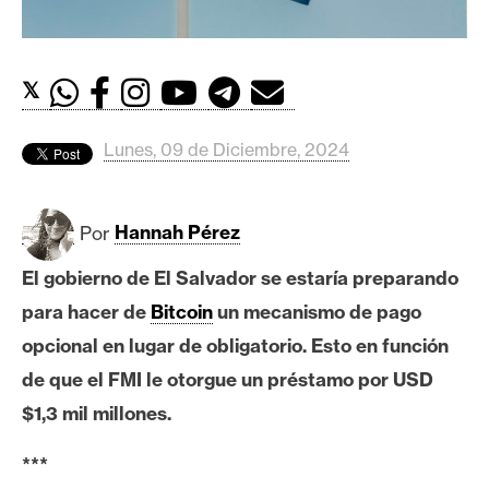
c
a
d
o
𝕏
s
Lunes, 09 de Diciembre, 2024
B
i
Por
Hannah Pérez
t
c
El gobierno de El Salvador se estaría preparando
o
para hacer de
Bitcoin
un mecanismo de pago
i
opcional en lugar de obligatorio. Esto en función
n
de que el FMI le otorgue un préstamo por USD
$1,3 mil millones.
E
t
***
h