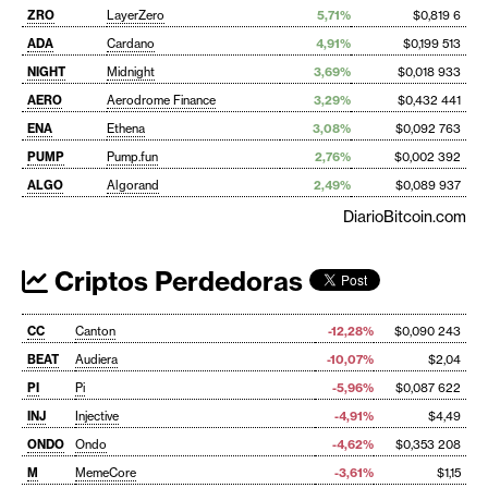
ZRO
LayerZero
5,71%
$0,819 6
ADA
Cardano
4,91%
$0,199 513
NIGHT
Midnight
3,69%
$0,018 933
AERO
Aerodrome Finance
3,29%
$0,432 441
ENA
Ethena
3,08%
$0,092 763
PUMP
Pump.fun
2,76%
$0,002 392
ALGO
Algorand
2,49%
$0,089 937
DiarioBitcoin.com
Criptos Perdedoras
CC
Canton
-12,28%
$0,090 243
BEAT
Audiera
-10,07%
$2,04
PI
Pi
-5,96%
$0,087 622
INJ
Injective
-4,91%
$4,49
ONDO
Ondo
-4,62%
$0,353 208
M
MemeCore
-3,61%
$1,15