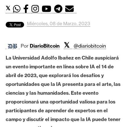
c
a
𝕏
d
o
Miércoles, 08 de Marzo, 2023
s
𝕏
Por
DiarioBitcoin
@diariobitcoin
B
i
La Universidad Adolfo Ibañez en Chile auspiciará
t
un evento importante en línea sobre IA el 14 de
c
abril de 2023, que explorará los desafíos y
o
i
oportunidades que la IA presenta para el arte, las
n
ciencias y las humanidades. Este evento
proporcionará una oportunidad valiosa para los
participantes de aprender de expertos en el
E
t
campo y discutir el impacto que la IA puede tener
h