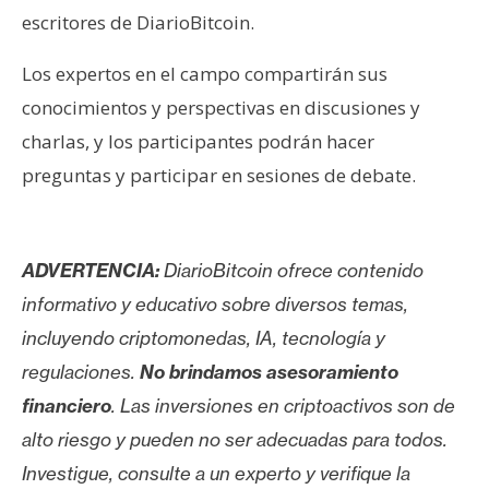
n
escritores de DiarioBitcoin.
t
a
Los expertos en el campo compartirán sus
c
conocimientos y perspectivas en discusiones y
t
charlas, y los participantes podrán hacer
o
preguntas y participar en sesiones de debate.
y
P
u
b
ADVERTENCIA:
DiarioBitcoin ofrece contenido
l
informativo y educativo sobre diversos temas,
i
incluyendo criptomonedas, IA, tecnología y
c
i
regulaciones.
No brindamos asesoramiento
d
financiero
. Las inversiones en criptoactivos son de
a
alto riesgo y pueden no ser adecuadas para todos.
d
Investigue, consulte a un experto y verifique la