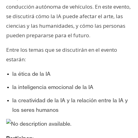
s
conducción autónoma de vehículos. En este evento,
se discutirá cómo la IA puede afectar el arte, las
N
ciencias y las humanidades, y cómo las personas
o
pueden prepararse para el futuro.
t
a
Entre los temas que se discutirán en el evento
s
estarán:
d
e
la ética de la IA
P
r
la inteligencia emocional de la IA
e
la creatividad de la IA y la relación entre la IA y
n
s
los seres humanos
a