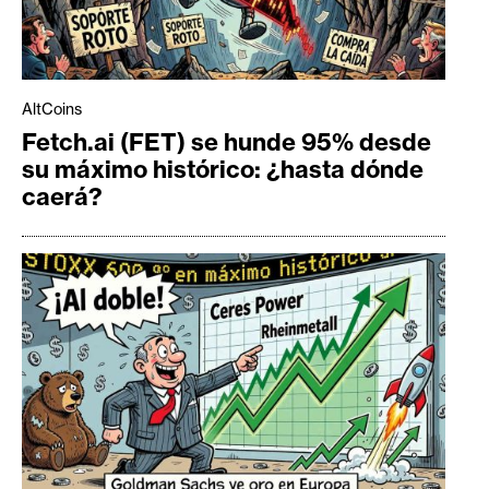
AltCoins
Fetch.ai (FET) se hunde 95% desde
su máximo histórico: ¿hasta dónde
caerá?