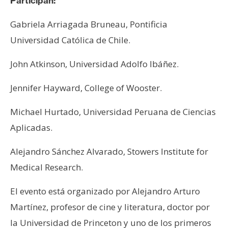
T
Participan:
e
Gabriela Arriagada Bruneau, Pontificia
m
a
Universidad Católica de Chile.
s
John Atkinson, Universidad Adolfo Ibáñez.
R
Jennifer Hayward, College of Wooster.
e
Michael Hurtado, Universidad Peruana de Ciencias
c
u
Aplicadas.
r
s
Alejandro Sánchez Alvarado, Stowers Institute for
o
Medical Research.
s
El evento está organizado por Alejandro Arturo
Martínez, profesor de cine y literatura, doctor por
C
la Universidad de Princeton y uno de los primeros
o