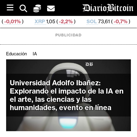
S
k
i
XRP
1,05 (
-2,2%
)
SOL
73,61 (
-0,7%
)
TRX
0,328
p
t
o
PUBLICIDAD
c
o
n
Educación
IA
t
e
C
n
r
t
Universidad Adolfo Ibañez:
i
Explorando el impacto de la IA en
p
el arte, las ciencias y las
t
humanidades, evento en línea
o
M
e
r