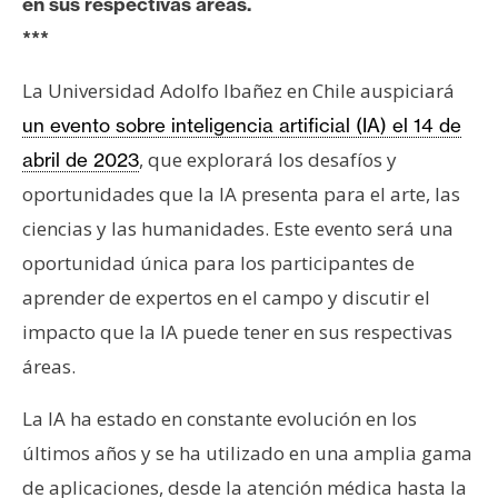
en sus respectivas áreas.
e
***
r
e
La Universidad Adolfo Ibañez en Chile auspiciará
u
un evento sobre inteligencia artificial (IA) el 14 de
m
, que explorará los desafíos y
abril de 2023
oportunidades que la IA presenta para el arte, las
I
ciencias y las humanidades. Este evento será una
A
oportunidad única para los participantes de
aprender de expertos en el campo y discutir el
A
impacto que la IA puede tener en sus respectivas
n
áreas.
á
l
La IA ha estado en constante evolución en los
i
s
últimos años y se ha utilizado en una amplia gama
i
de aplicaciones, desde la atención médica hasta la