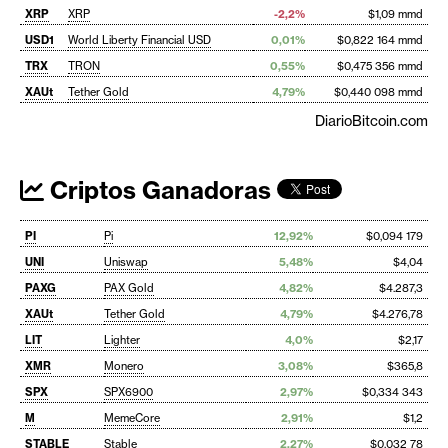
XRP
XRP
-2,2%
$1,09 mmd
USD1
World Liberty Financial USD
0,01%
$0,822 164 mmd
TRX
TRON
0,55%
$0,475 356 mmd
XAUt
Tether Gold
4,79%
$0,440 098 mmd
DiarioBitcoin.com
Criptos Ganadoras
PI
Pi
12,92%
$0,094 179
UNI
Uniswap
5,48%
$4,04
PAXG
PAX Gold
4,82%
$4.287,3
XAUt
Tether Gold
4,79%
$4.276,78
LIT
Lighter
4,0%
$2,17
XMR
Monero
3,08%
$365,8
SPX
SPX6900
2,97%
$0,334 343
M
MemeCore
2,91%
$1,2
STABLE
Stable
2,27%
$0,032 78