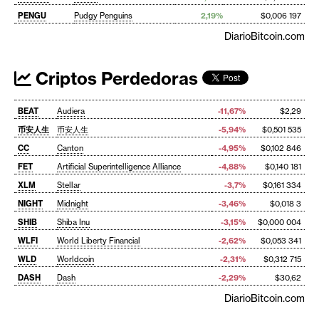
PENGU
Pudgy Penguins
2,19%
$0,006 197
DiarioBitcoin.com
Criptos Perdedoras
BEAT
Audiera
-11,67%
$2,29
币安人生
币安人生
-5,94%
$0,501 535
CC
Canton
-4,95%
$0,102 846
FET
Artificial Superintelligence Alliance
-4,88%
$0,140 181
XLM
Stellar
-3,7%
$0,161 334
NIGHT
Midnight
-3,46%
$0,018 3
SHIB
Shiba Inu
-3,15%
$0,000 004
WLFI
World Liberty Financial
-2,62%
$0,053 341
WLD
Worldcoin
-2,31%
$0,312 715
DASH
Dash
-2,29%
$30,62
DiarioBitcoin.com