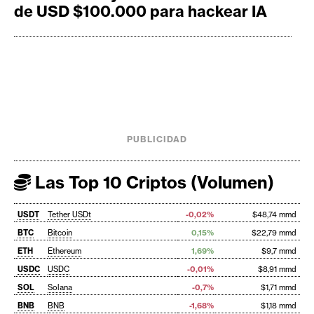
de USD $100.000 para hackear IA
PUBLICIDAD
Las Top 10 Criptos (Volumen)
USDT
Tether USDt
-0,02%
$48,74 mmd
BTC
Bitcoin
0,15%
$22,79 mmd
ETH
Ethereum
1,69%
$9,7 mmd
USDC
USDC
-0,01%
$8,91 mmd
SOL
Solana
-0,7%
$1,71 mmd
BNB
BNB
-1,68%
$1,18 mmd