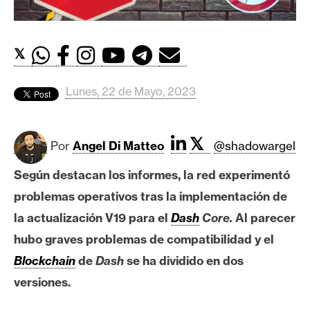
c
a
d
𝕏
o
s
Lunes, 22 de Mayo, 2023
B
i
𝕏
Por
Angel Di Matteo
@shadowargel
t
c
Según destacan los informes, la red experimentó
o
problemas operativos tras la implementación de
i
la actualización V19 para el
Dash
Core.
Al parecer
n
hubo graves problemas de compatibilidad y el
Blockchain
de
Dash
se ha dividido en dos
E
versiones.
t
h