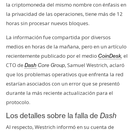
s
la criptomoneda del mismo nombre con énfasis en
la privacidad de las operaciones, tiene más de 12
horas sin procesar nuevos bloques.
N
o
La información fue compartida por diversos
t
a
medios en horas de la mañana, pero en un artículo
s
recientemente publicado por el medio
el
CoinDesk
,
d
CTO de
, Samuel Westrich, aclaró
Dash
Core Group
e
que los problemas operativos que enfrenta la red
P
r
estarían asociados con un error que se presentó
e
durante la más reciente actualización para el
n
protocolo.
s
a
Los detalles sobre la falla de
Dash
Al respecto, Westrich informó en su cuenta de