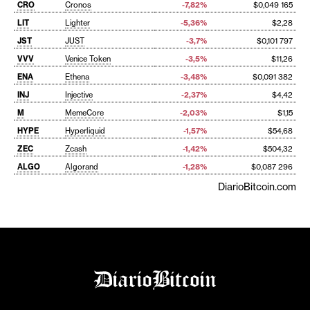
CRO
Cronos
-7,82%
$0,049 165
LIT
Lighter
-5,36%
$2,28
JST
JUST
-3,7%
$0,101 797
VVV
Venice Token
-3,5%
$11,26
ENA
Ethena
-3,48%
$0,091 382
INJ
Injective
-2,37%
$4,42
M
MemeCore
-2,03%
$1,15
HYPE
Hyperliquid
-1,57%
$54,68
ZEC
Zcash
-1,42%
$504,32
ALGO
Algorand
-1,28%
$0,087 296
DiarioBitcoin.com