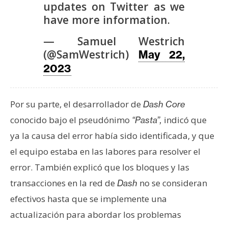
updates on Twitter as we
n
have more information.
t
a
— Samuel Westrich
c
(@SamWestrich)
May 22,
t
2023
o
y
P
Por su parte, el desarrollador de
Dash Core
u
conocido bajo el pseudónimo
indicó que
“Pasta”,
b
l
ya la causa del error había sido identificada, y que
i
el equipo estaba en las labores para resolver el
c
error. También explicó que los bloques y las
i
transacciones en la red de
no se consideran
Dash
d
efectivos hasta que se implemente una
a
d
actualización para abordar los problemas