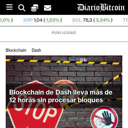
S
k
i
1,04 (
1,53%
)
SOL
76,3 (
3,34%
)
TRX
0,328 362 (
0
p
t
o
PUBLICIDAD
c
o
n
Blockchain
Dash
t
e
C
n
r
t
i
p
Blockchain de Dash lleva más de
t
12 horas sin procesar bloques
o
M
e
r