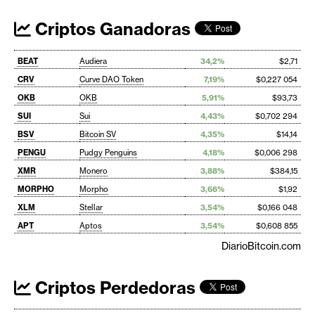
Criptos Ganadoras
BEAT
Audiera
34,2%
$2,71
CRV
Curve DAO Token
7,19%
$0,227 054
OKB
OKB
5,91%
$93,73
SUI
Sui
4,43%
$0,702 294
BSV
Bitcoin SV
4,35%
$14,14
PENGU
Pudgy Penguins
4,18%
$0,006 298
XMR
Monero
3,88%
$384,15
MORPHO
Morpho
3,66%
$1,92
XLM
Stellar
3,54%
$0,166 048
APT
Aptos
3,54%
$0,608 855
DiarioBitcoin.com
Criptos Perdedoras