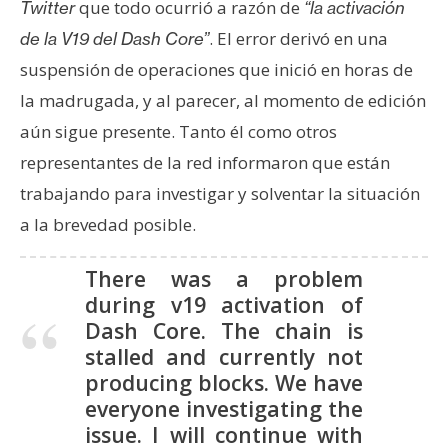
T
que todo ocurrió a razón de
Twitter
“la activación
e
. El error derivó en una
de la V19 del Dash Core”
m
suspensión de operaciones que inició en horas de
a
s
la madrugada, y al parecer, al momento de edición
aún sigue presente. Tanto él como otros
representantes de la red informaron que están
R
trabajando para investigar y solventar la situación
e
c
a la brevedad posible.
u
r
There was a problem
s
during v19 activation of
o
Dash Core. The chain is
s
stalled and currently not
producing blocks. We have
everyone investigating the
C
issue. I will continue with
o