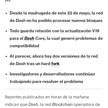
***
e
r
Desde la madrugada de este 22 de mayo, la red
e
de
Dash
no ha podido procesar nuevos bloques
u
m
Todo guarda relación con la actualización
V19
para el
Dash
Core,
la cual generó problemas de
I
compatibilidad
A
Al parecer, ahora hay dos versiones de la red
de
Dash
tras un hard
fork
A
n
Investigadores y desarrolladores continúan
á
trabajando para resolver el problema
l
i
Reportes publicados en horas de la mañana
s
i
indican que
la red
operadora de
Dash,
Blockchain