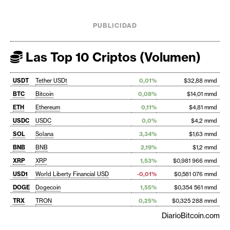
PUBLICIDAD
Las Top 10 Criptos (Volumen)
USDT
Tether USDt
0,01%
$32,88 mmd
BTC
Bitcoin
0,08%
$14,01 mmd
ETH
Ethereum
0,11%
$4,81 mmd
USDC
USDC
0,0%
$4,2 mmd
SOL
Solana
3,34%
$1,63 mmd
BNB
BNB
2,19%
$1,2 mmd
XRP
XRP
1,53%
$0,981 966 mmd
USD1
World Liberty Financial USD
-0,01%
$0,581 076 mmd
DOGE
Dogecoin
1,55%
$0,354 561 mmd
TRX
TRON
0,25%
$0,325 288 mmd
DiarioBitcoin.com