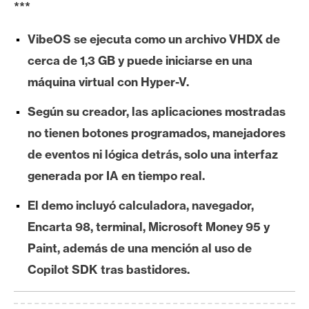
***
e
r
VibeOS se ejecuta como un archivo VHDX de
e
cerca de 1,3 GB y puede iniciarse en una
u
m
máquina virtual con Hyper-V.
Según su creador, las aplicaciones mostradas
I
no tienen botones programados, manejadores
A
de eventos ni lógica detrás, solo una interfaz
generada por IA en tiempo real.
A
El demo incluyó calculadora, navegador,
n
Encarta 98, terminal, Microsoft Money 95 y
á
l
Paint, además de una mención al uso de
i
Copilot SDK tras bastidores.
s
i