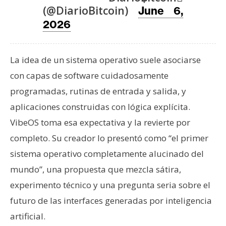
T
(@DiarioBitcoin)
June 6,
e
2026
m
a
s
La idea de un sistema operativo suele asociarse
con capas de software cuidadosamente
R
programadas, rutinas de entrada y salida, y
e
aplicaciones construidas con lógica explícita.
c
VibeOS toma esa expectativa y la revierte por
u
r
completo. Su creador lo presentó como “el primer
s
sistema operativo completamente alucinado del
o
mundo”, una propuesta que mezcla sátira,
s
experimento técnico y una pregunta seria sobre el
futuro de las interfaces generadas por inteligencia
C
artificial.
o