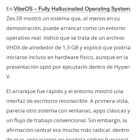
n
En
,
VibeOS – Fully Hallucinated Operating System
t
Zev.3R mostró un sistema que, al menos en su
a
demostración, puede arrancar como un entorno
c
t
operativo real. Indicó que se trata de un archivo
o
VHDX de alrededor de 1,3 GB y explicó que podría
y
iniciarse incluso en hardware físico, aunque en la
P
presentación optó por ejecutarlo dentro de Hyper-
u
b
V.
l
i
El arranque fue rápido y el entorno mostró una
c
interfaz de escritorio reconocible. A primera vista,
i
parecía otro sistema con ventanas, apps clásicas y
d
un flujo de trabajo convencional. Sin embargo, la
a
afirmación central era mucho más radical: dentro
d
de esas aplicaciones no existiría código funcional