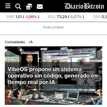
S
k
i
%
)
SOL
73,29 (
0,57%
)
TRX
0,326 912 (
0,01%
)
p
t
o
PUBLICIDAD
c
o
n
Curiosidades
IA
t
e
C
n
r
t
i
VibeOS propone un sistema
p
operativo sin código, generado en
t
tiempo real por IA
o
M
e
r