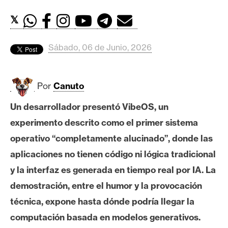
c
a
𝕏
d
o
Sábado, 06 de Junio, 2026
s
Por
Canuto
B
i
Un desarrollador presentó VibeOS, un
t
experimento descrito como el primer sistema
c
o
operativo “completamente alucinado”, donde las
i
aplicaciones no tienen código ni lógica tradicional
n
y la interfaz es generada en tiempo real por IA. La
demostración, entre el humor y la provocación
E
técnica, expone hasta dónde podría llegar la
t
computación basada en modelos generativos.
h