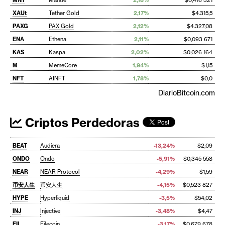
XAUt
Tether Gold
2,17%
$4.315,5
PAXG
PAX Gold
2,12%
$4.327,08
ENA
Ethena
2,11%
$0,093 671
KAS
Kaspa
2,02%
$0,026 164
M
MemeCore
1,94%
$1,15
NFT
AINFT
1,78%
$0,0
DiarioBitcoin.com
Criptos Perdedoras
BEAT
Audiera
-13,24%
$2,09
ONDO
Ondo
-5,91%
$0,345 558
NEAR
NEAR Protocol
-4,29%
$1,59
币安人生
币安人生
-4,15%
$0,523 827
HYPE
Hyperliquid
-3,5%
$54,02
INJ
Injective
-3,48%
$4,47
FIL
Filecoin
-3,17%
$0,679 678