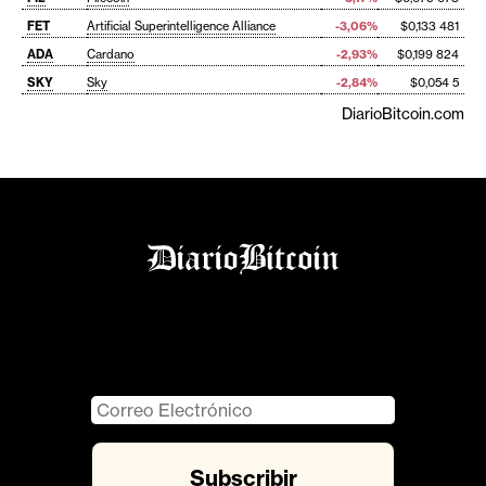
FET
Artificial Superintelligence Alliance
-3,06%
$0,133 481
ADA
Cardano
-2,93%
$0,199 824
SKY
Sky
-2,84%
$0,054 5
DiarioBitcoin.com