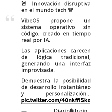
s
🚨 Innovación disruptiva
en el mundo tech 🚨
N
VibeOS propone un
o
sistema operativo sin
t
código, creado en tiempo
a
real por IA.
s
Las aplicaciones carecen
d
de lógica tradicional,
e
generando una interfaz
P
improvisada.
r
e
Demuestra la posibilidad
n
de desarrollo instantáneo
s
y personalización…
a
pic.twitter.com/40nkffISkz
— Diario฿itcoin