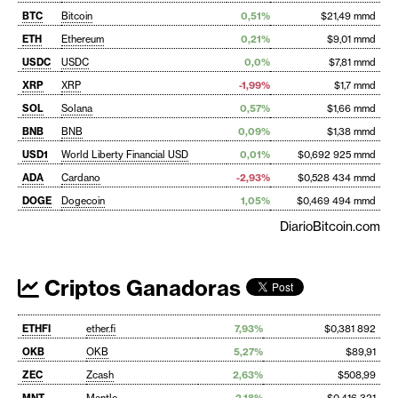
BTC
Bitcoin
0,51%
$21,49 mmd
ETH
Ethereum
0,21%
$9,01 mmd
USDC
USDC
0,0%
$7,81 mmd
XRP
XRP
-1,99%
$1,7 mmd
SOL
Solana
0,57%
$1,66 mmd
BNB
BNB
0,09%
$1,38 mmd
USD1
World Liberty Financial USD
0,01%
$0,692 925 mmd
ADA
Cardano
-2,93%
$0,528 434 mmd
DOGE
Dogecoin
1,05%
$0,469 494 mmd
DiarioBitcoin.com
Criptos Ganadoras
ETHFI
ether.fi
7,93%
$0,381 892
OKB
OKB
5,27%
$89,91
ZEC
Zcash
2,63%
$508,99
MNT
Mantle
2,18%
$0,416 321